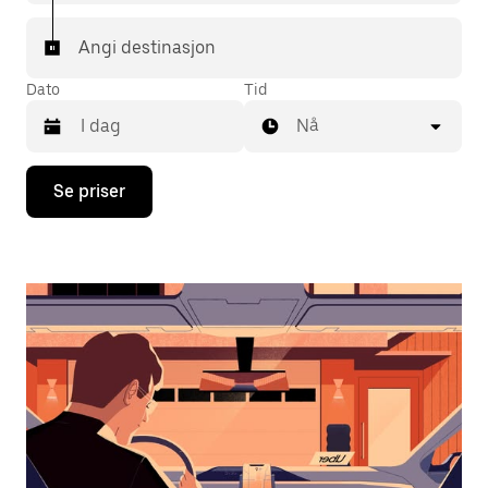
Angi destinasjon
Dato
Tid
Nå
Trykk
Se priser
på
piltast
ned
for
å
åpne
kalenderen
og
velge
en
dato.
Trykk
på
Esc-
knappen