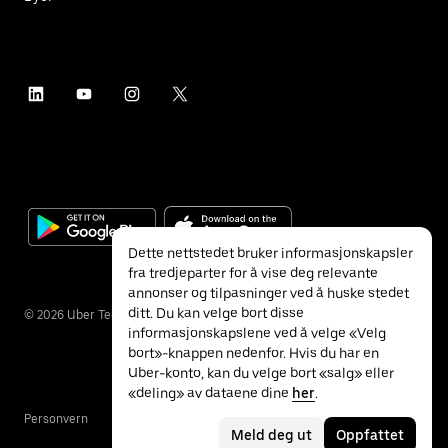
Dette nettstedet bruker informasjonskapsler
fra tredjeparter for å vise deg relevante
annonser og tilpasninger ved å huske stedet
ditt. Du kan velge bort disse
©
2026
Uber Technologies Inc.
informasjonskapslene ved å velge «Velg
bort»-knappen nedenfor. Hvis du har en
Uber-konto, kan du velge bort «salg» eller
«deling» av dataene dine
her
.
Personvern
Tilgjengelighet
Vilkår
Meld deg ut
Oppfattet