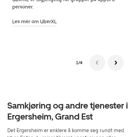
personer.
grup
hent
Les mer om UberXL
Finn
1/4
Samkjøring og andre tjenester i
Ergersheim, Grand Est
Det Ergersheim er enklere å komme seg rundt med