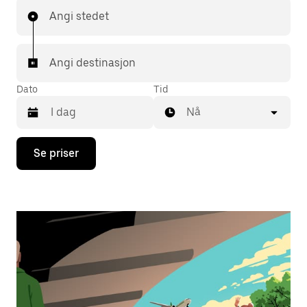
Angi stedet
Angi destinasjon
Dato
Tid
Nå
Trykk
Se priser
på
piltast
ned
for
å
åpne
kalenderen
og
velge
en
dato.
Trykk
på