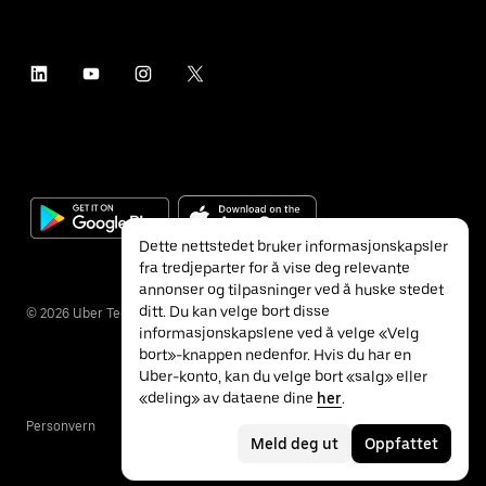
Dette nettstedet bruker informasjonskapsler
fra tredjeparter for å vise deg relevante
annonser og tilpasninger ved å huske stedet
ditt. Du kan velge bort disse
©
2026
Uber Technologies Inc.
informasjonskapslene ved å velge «Velg
bort»-knappen nedenfor. Hvis du har en
Uber-konto, kan du velge bort «salg» eller
«deling» av dataene dine
her
.
Personvern
Tilgjengelighet
Vilkår
Meld deg ut
Oppfattet