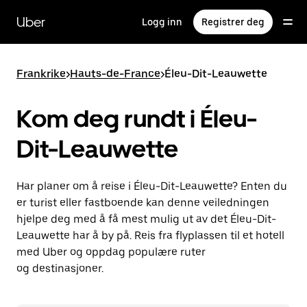
Hopp
til
Uber
Logg inn
Registrer deg
hovedinnholdet
Frankrike
>
Hauts-de-France
>
Éleu-Dit-Leauwette
Kom deg rundt i Éleu-
Dit-Leauwette
Har planer om å reise i Éleu-Dit-Leauwette? Enten du
er turist eller fastboende kan denne veiledningen
hjelpe deg med å få mest mulig ut av det Éleu-Dit-
Leauwette har å by på. Reis fra flyplassen til et hotell
med Uber og oppdag populære ruter
og destinasjoner.