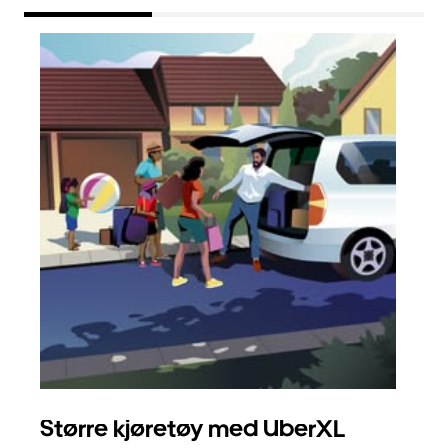
Større kjøretøy med UberXL
Gr