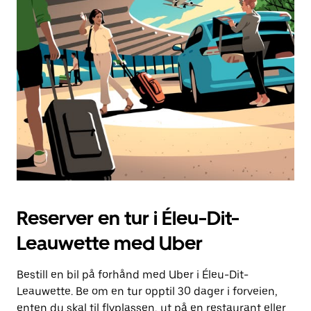
Esc-
knappen
for
å
lukke
kalenderen.
Reserver en tur i Éleu-Dit-
Leauwette med Uber
Bestill en bil på forhånd med Uber i Éleu-Dit-
Leauwette. Be om en tur opptil 30 dager i forveien,
enten du skal til flyplassen, ut på en restaurant eller