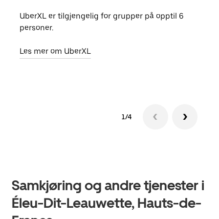
UberXL er tilgjengelig for grupper på opptil 6
Når d
personer.
grup
hent
Les mer om UberXL
Finn
1/4
Samkjøring og andre tjenester i
Éleu-Dit-Leauwette, Hauts-de-