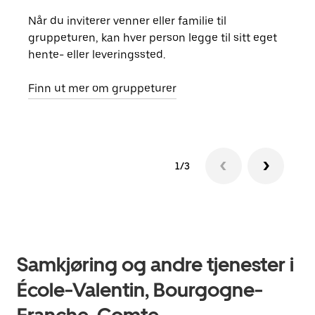
Når du inviterer venner eller familie til
Hvis
gruppeturen, kan hver person legge til sitt eget
kan 
hente- eller leveringssted.
fore
besti
Finn ut mer om gruppeturer
1/3
Samkjøring og andre tjenester i
École-Valentin, Bourgogne-