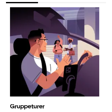
Gruppeturer
Bes