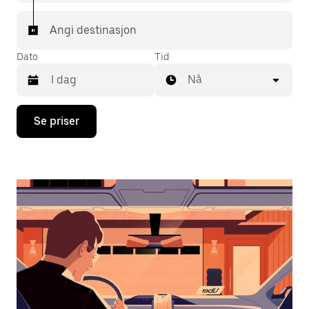
Angi destinasjon
Dato
Tid
Nå
Trykk
Se priser
på
piltast
ned
for
å
åpne
kalenderen
og
velge
en
dato.
Trykk
på
Esc-
knappen