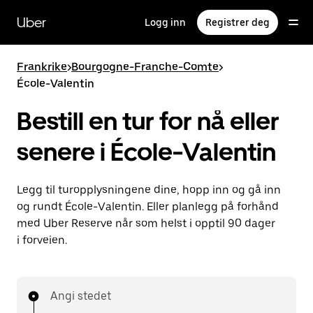
Hopp
til
Uber
Logg inn
Registrer deg
hovedinnholdet
Frankrike
>
Bourgogne-Franche-Comte
>
École-Valentin
Bestill en tur for nå eller
senere i École-Valentin
Legg til turopplysningene dine, hopp inn og gå inn
og rundt École-Valentin. Eller planlegg på forhånd
med Uber Reserve når som helst i opptil 90 dager
i forveien.
Angi stedet