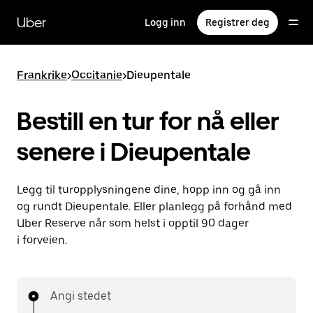
Hopp
til
Uber
Logg inn
Registrer deg
hovedinnholdet
Frankrike
>
Occitanie
>
Dieupentale
Bestill en tur for nå eller
senere i Dieupentale
Legg til turopplysningene dine, hopp inn og gå inn
og rundt Dieupentale. Eller planlegg på forhånd med
Uber Reserve når som helst i opptil 90 dager
i forveien.
Angi stedet