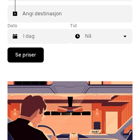
Angi destinasjon
Dato
Tid
Nå
Trykk
Se priser
på
piltast
ned
for
å
åpne
kalenderen
og
velge
en
dato.
Trykk
på
Esc-
knappen