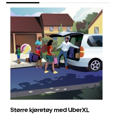
Større kjøretøy med UberXL
Gr