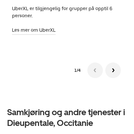
UberXL er tilgjengelig for grupper på opptil 6
Når d
personer.
grup
hent
Les mer om UberXL
Finn
1/4
Samkjøring og andre tjenester i
Dieupentale, Occitanie