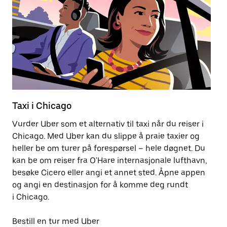
Taxi i Chicago
E
Vurder Uber som et alternativ til taxi når du reiser i
Å 
Chicago. Med Uber kan du slippe å praie taxier og
m
heller be om turer på forespørsel – hele døgnet. Du
ko
kan be om reiser fra O'Hare internasjonale lufthavn,
besøke Cicero eller angi et annet sted. Åpne appen
Fi
og angi en destinasjon for å komme deg rundt
i Chicago.
Bestill en tur med Uber