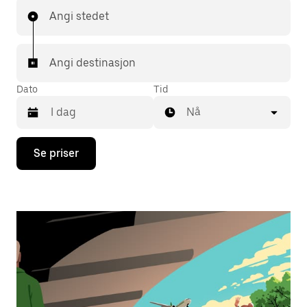
Angi stedet
Angi destinasjon
Dato
Tid
Nå
Trykk
Se priser
på
piltast
ned
for
å
åpne
kalenderen
og
velge
en
dato.
Trykk
på