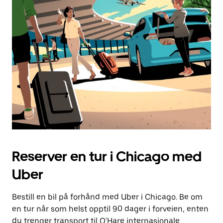
Esc-
knappen
for
å
lukke
kalenderen.
Reserver en tur i Chicago med
Uber
Bestill en bil på forhånd med Uber i Chicago. Be om
en tur når som helst opptil 90 dager i forveien, enten
du trenger transport til O'Hare internasjonale