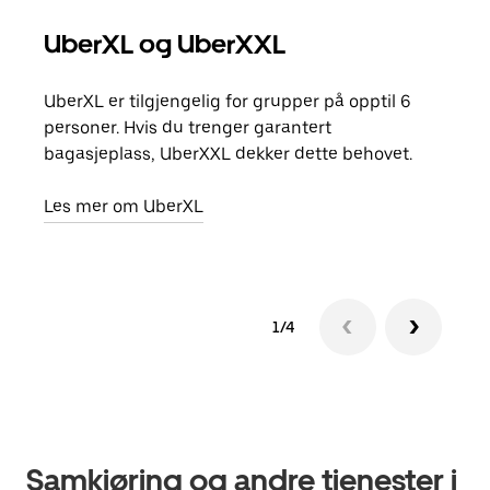
UberXL og UberXXL
Gr
UberXL er tilgjengelig for grupper på opptil 6
Når d
personer. Hvis du trenger garantert
grup
bagasjeplass, UberXXL dekker dette behovet.
hent
Les mer om UberXL
Finn
1/4
Samkjøring og andre tjenester i