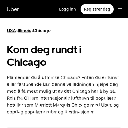
Hopp
til
Uber
Logg inn
Registrer deg
hovedinnholdet
USA
>
Illinois
>
Chicago
Kom deg rundt i
Chicago
Planlegger du å utforske Chicago? Enten du er turist
eller fastboende kan denne veiledningen hjelpe deg
med å få mest mulig ut av det Chicago har å by på.
Reis fra O'Hare internasjonale lufthavn til populære
hoteller som Marriott Marquis Chicago med Uber, og
oppdag populære ruter og destinasjoner.