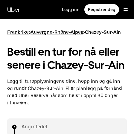
Hopp
til
Uber
Logg inn
Registrer deg
hovedinnholdet
Frankrike
>
Auvergne-Rhône-Alpes
>
Chazey-Sur-Ain
Bestill en tur for nå eller
senere i Chazey-Sur-Ain
Legg til turopplysningene dine, hopp inn og gå inn
og rundt Chazey-Sur-Ain. Eller planlegg på forhånd
med Uber Reserve når som helst i opptil 90 dager
i forveien.
Angi stedet