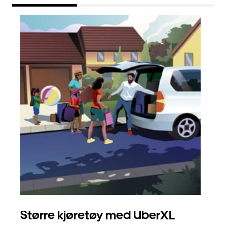
Større kjøretøy med UberXL
Gr