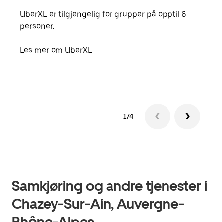
UberXL er tilgjengelig for grupper på opptil 6
Når d
personer.
grup
hent
Les mer om UberXL
Finn
1/4
Samkjøring og andre tjenester i
Chazey-Sur-Ain, Auvergne-
Rhône-Alpes