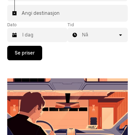
Angi destinasjon
Dato
Tid
Nå
Trykk
Se priser
på
piltast
ned
for
å
åpne
kalenderen
og
velge
en
dato.
Trykk
på
Esc-
knappen