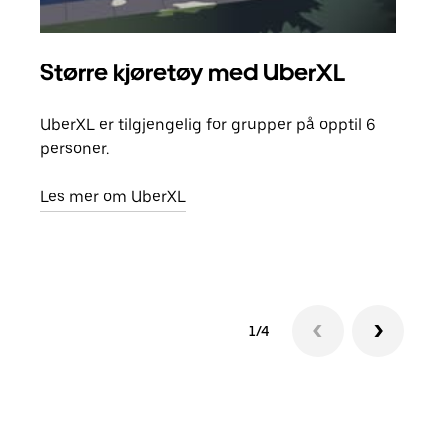
Større kjøretøy med UberXL
Gr
UberXL er tilgjengelig for grupper på opptil 6
Når d
personer.
grup
hent
Les mer om UberXL
Finn
1/4