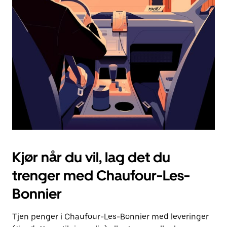
Esc-
knappen
for
å
lukke
kalenderen.
Kjør når du vil, lag det du
trenger med Chaufour-Les-
Bonnier
Tjen penger i Chaufour-Les-Bonnier med leveringer