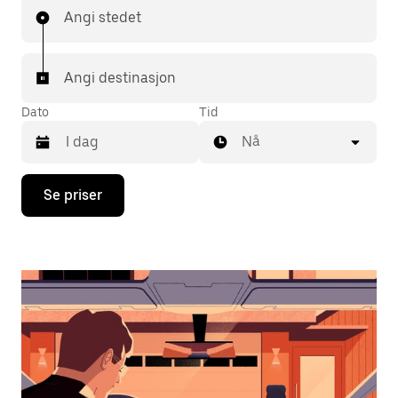
Angi stedet
Angi destinasjon
Dato
Tid
Nå
Trykk
Se priser
på
piltast
ned
for
å
åpne
kalenderen
og
velge
en
dato.
Trykk
på