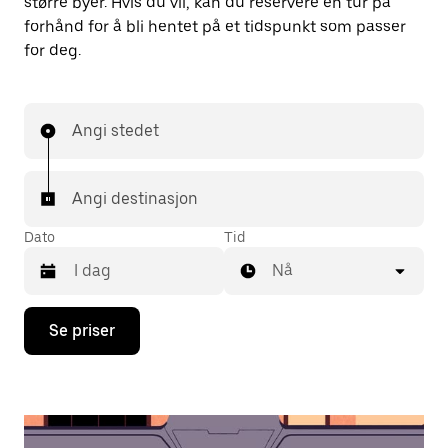
større byer. Hvis du vil, kan du reservere en tur på
forhånd for å bli hentet på et tidspunkt som passer
for deg.
Angi stedet
Angi destinasjon
Dato
Tid
Nå
Trykk
Se priser
på
piltast
ned
for
å
åpne
kalenderen