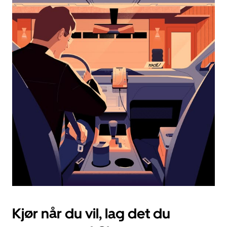
og
velge
en
dato.
Trykk
på
Esc-
knappen
for
å
lukke
kalenderen.
Kjør når du vil, lag det du