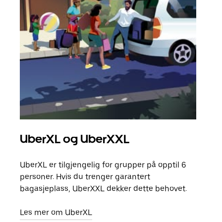
UberXL og UberXXL
Gr
UberXL er tilgjengelig for grupper på opptil 6
Når d
personer. Hvis du trenger garantert
grup
bagasjeplass, UberXXL dekker dette behovet.
hent
Les mer om UberXL
Finn