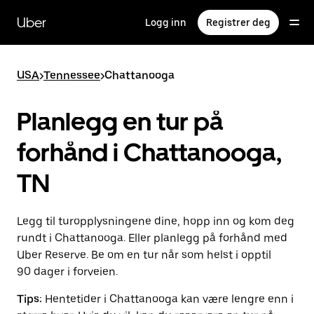
Hopp
til
Uber
Logg inn
Registrer deg
hovedinnholdet
USA
>
Tennessee
>
Chattanooga
Planlegg en tur på
forhånd i Chattanooga,
TN
Legg til turopplysningene dine, hopp inn og kom deg
rundt i Chattanooga. Eller planlegg på forhånd med
Uber Reserve. Be om en tur når som helst i opptil
90 dager i forveien.
Tips:
Hentetider i Chattanooga kan være lengre enn i