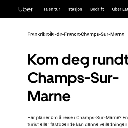
Hopp
til
Uber
Ta en tur
stasjon
Bedrift
Uber Ea
hovedinnholdet
Frankrike
>
Île-de-France
>
Champs-Sur-Marne
Kom deg rundt 
Champs-Sur-
Marne
Har planer om å reise i Champs-Sur-Marne? En
turist eller fastboende kan denne veiledningen