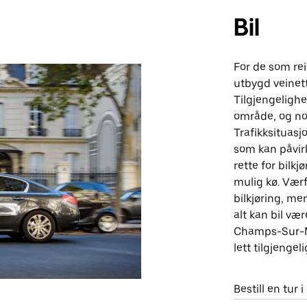
Bil
For de som re
utbygd veinett
Tilgjengelighe
område, og no
Trafikksituasj
som kan påvirk
rette for bil
mulig kø. Vær
bilkjøring, me
alt kan bil væ
Champs-Sur-Ma
lett tilgjengel
Bestill en tu