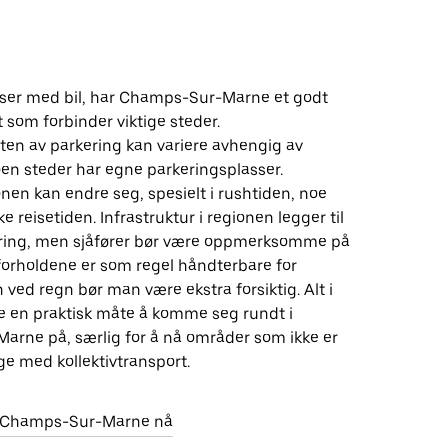
iser med bil, har Champs-Sur-Marne et godt
 som forbinder viktige steder.
ten av parkering kan variere avhengig av
en steder har egne parkeringsplasser.
onen kan endre seg, spesielt i rushtiden, noe
e reisetiden. Infrastruktur i regionen legger til
kjøring, men sjåfører bør være oppmerksomme på
forholdene er som regel håndterbare for
n ved regn bør man være ekstra forsiktig. Alt i
re en praktisk måte å komme seg rundt i
rne på, særlig for å nå områder som ikke er
ige med kollektivtransport.
r i Champs-Sur-Marne nå