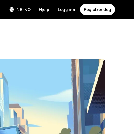
NB-NO
Hjelp
Logg inn
Registrer deg