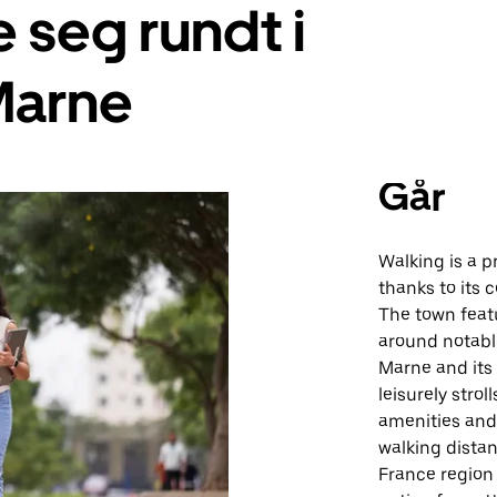
seg rundt i
Marne
Går
Walking is a 
thanks to its 
The town featu
around notabl
Marne and its 
leisurely strol
amenities and 
walking distan
France region