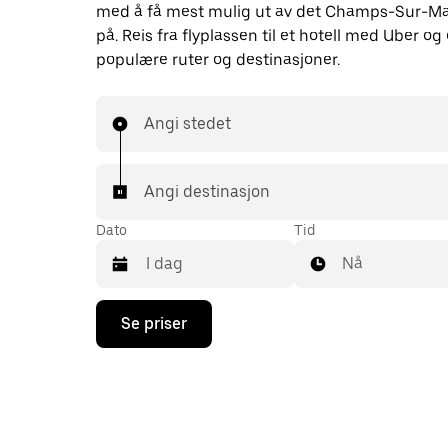
med å få mest mulig ut av det Champs-Sur-Ma
på. Reis fra flyplassen til et hotell med Uber o
populære ruter og destinasjoner.
Angi stedet
Angi destinasjon
Dato
Tid
Nå
Trykk
Se priser
på
piltast
ned
for
å
åpne
kalenderen