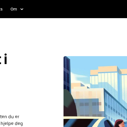
ts
Om
i
ten du er
 hjelpe deg