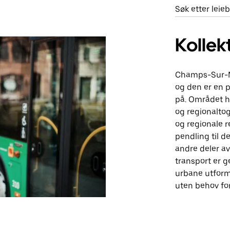
Søk etter lei
Kollek
Champs-Sur-Ma
og den er en p
på. Området ha
og regionaltog
og regionale re
pendling til d
andre deler av
transport er g
urbane utformi
uten behov for 