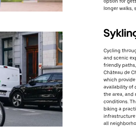
option for ge
longer walks, 
Syklin
Cycling throu
and scenic ex
friendly paths
Château de Ch
which provide 
availability o
the area, and 
conditions. Th
biking a pract
infrastructur
all neighborh