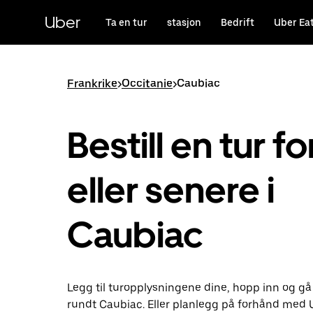
Hopp
til
Uber
Ta en tur
stasjon
Bedrift
Uber Ea
hovedinnholdet
Frankrike
>
Occitanie
>
Caubiac
Bestill en tur fo
eller senere i
Caubiac
Legg til turopplysningene dine, hopp inn og gå
rundt Caubiac. Eller planlegg på forhånd med 