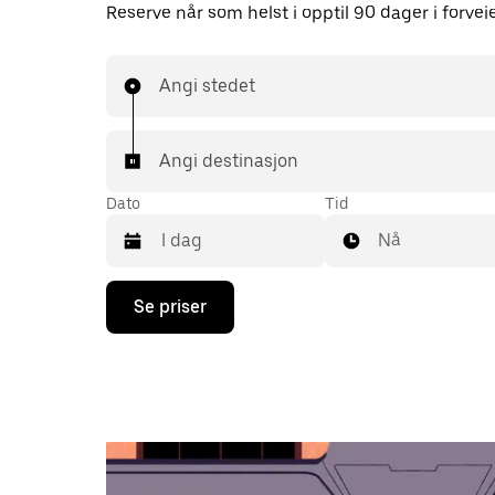
Reserve når som helst i opptil 90 dager i forvei
Angi stedet
Angi destinasjon
Dato
Tid
Nå
Trykk
Se priser
på
piltast
ned
for
å
åpne
kalenderen
og
velge
en