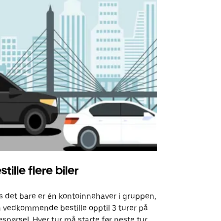
stille flere biler
Uber Shu
s det bare er én kontoinnehaver i gruppen,
Vårt shuttle-
 vedkommende bestille opptil 3 turer på
utvalgte fly
espørsel. Hver tur må starte før neste tur
arrangement