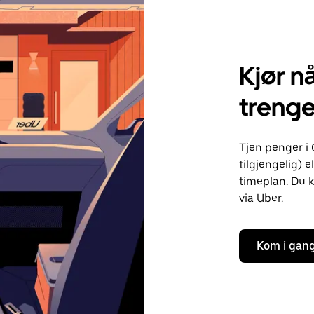
Kjør nå
treng
Tjen penger i 
tilgjengelig) e
timeplan. Du k
via Uber.
Kom i gan