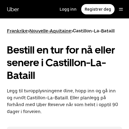
Hopp
til
Uber
Logg inn
Registrer deg
hovedinnholdet
Frankrike
>
Nouvelle-Aquitaine
>
Castillon-La-Bataill
Bestill en tur for nå eller
senere i Castillon-La-
Bataill
Legg til turopplysningene dine, hopp inn og gå inn
og rundt Castillon-La-Bataill. Eller planlegg på
forhånd med Uber Reserve når som helst i opptil 90
dager i forveien.