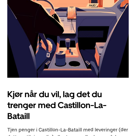
Esc-
knappen
for
å
lukke
kalenderen.
Kjør når du vil, lag det du
trenger med Castillon-La-
Bataill
Tjen penger i Castillon-La-Bataill med leveringer (der