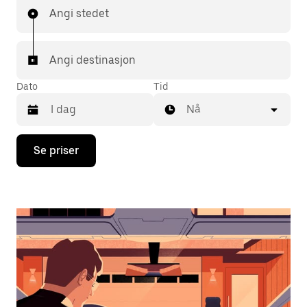
Angi stedet
Angi destinasjon
Dato
Tid
Nå
Trykk
Se priser
på
piltast
ned
for
å
åpne
kalenderen
og
velge
en
dato.
Trykk
på