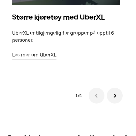
Større kjøretøy med UberXL
Gr
UberXL er tilgjengelig for grupper på opptil 6
Når d
personer.
grup
hent
Les mer om UberXL
Finn
1/4