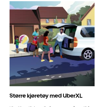
Større kjøretøy med UberXL
Gr