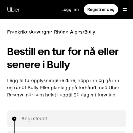
Hopp
til
Uber
Logg inn
Registrer deg
hovedinnholdet
Frankrike
>
Auvergne-Rhône-Alpes
>
Bully
Bestill en tur for nå eller
senere i Bully
Legg til turopplysningene dine, hopp inn og gå inn
og rundt Bully. Eller planlegg på forhånd med Uber
Reserve når som helst i opptil 90 dager i forveien.
Angi stedet