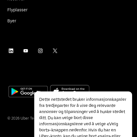
Flyplasser
Byer
Dette nettstedet bruker informasjonskapsler
fra tredjeparter for å vise deg relevante
annonser og tilpasninger ved å huske stedet
ditt. Du kan velge bort disse
©
2026
Uber Technologies Inc.
informasjonskapslene ved å velge «Velg
bort»-knappen nedenfor. Hvis du har en
Uber-konto, kan du velge bort «salg» eller