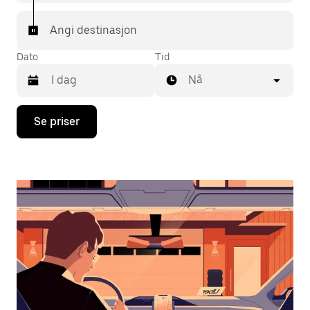
Angi destinasjon
Dato
Tid
Nå
Trykk
Se priser
på
piltast
ned
for
å
åpne
kalenderen
og
velge
en
dato.
Trykk
på
Esc-
knappen