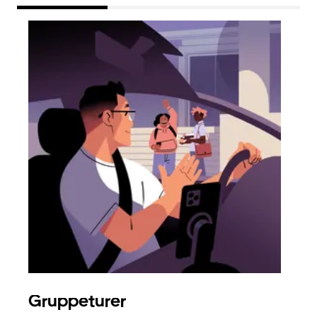
Gruppeturer
Bes