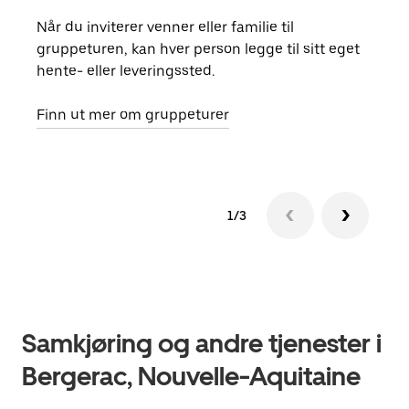
Når du inviterer venner eller familie til
Hvis
gruppeturen, kan hver person legge til sitt eget
kan 
hente- eller leveringssted.
fore
besti
Finn ut mer om gruppeturer
1/3
Samkjøring og andre tjenester i
Bergerac, Nouvelle-Aquitaine