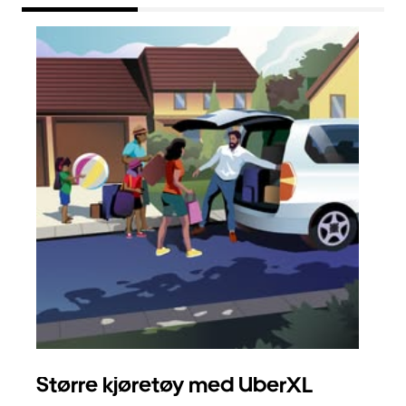
Større kjøretøy med UberXL
Gr