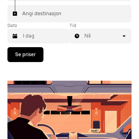
Angi destinasjon
Dato
Tid
Nå
Trykk
Se priser
på
piltast
ned
for
å
åpne
kalenderen
og
velge
en
dato.
Trykk
på
Esc-
knappen