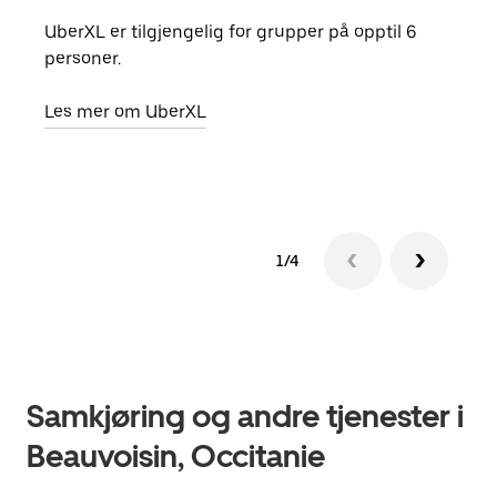
UberXL er tilgjengelig for grupper på opptil 6
Når d
personer.
grup
hent
Les mer om UberXL
Finn
1/4
Samkjøring og andre tjenester i
Beauvoisin, Occitanie