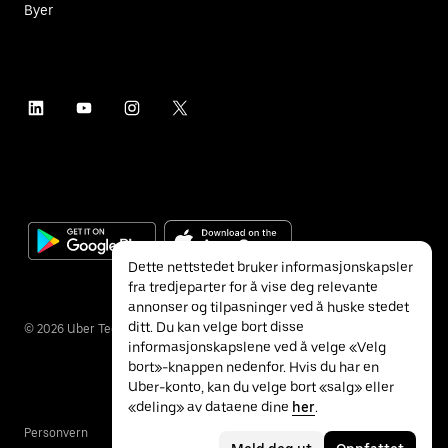
Byer
Dette nettstedet bruker informasjonskapsler
fra tredjeparter for å vise deg relevante
annonser og tilpasninger ved å huske stedet
ditt. Du kan velge bort disse
©
2026
Uber Technologies Inc.
informasjonskapslene ved å velge «Velg
bort»-knappen nedenfor. Hvis du har en
Uber-konto, kan du velge bort «salg» eller
«deling» av dataene dine
her
.
Personvern
Tilgjengelighet
Vilkår