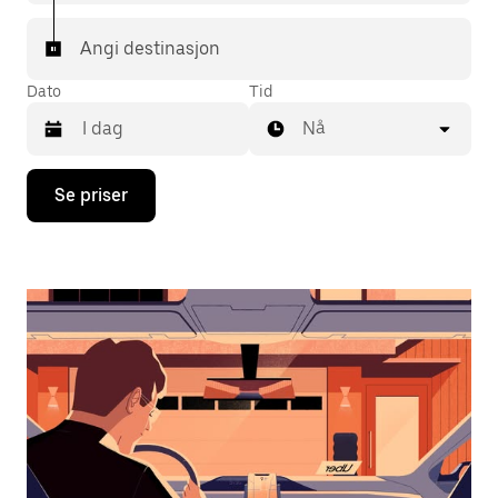
Angi destinasjon
Dato
Tid
Nå
Trykk
Se priser
på
piltast
ned
for
å
åpne
kalenderen
og
velge
en
dato.
Trykk
på
Esc-
knappen