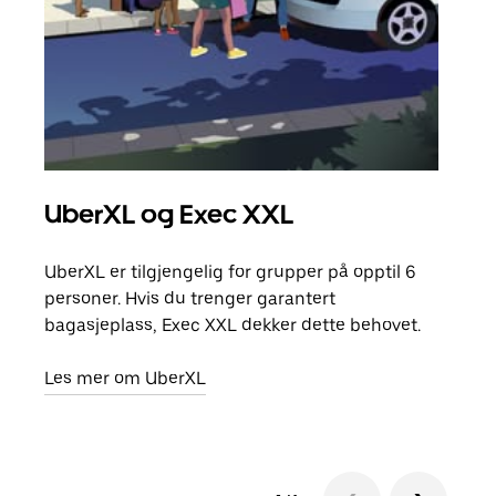
UberXL og Exec XXL
Gr
UberXL er tilgjengelig for grupper på opptil 6
Når d
personer. Hvis du trenger garantert
grup
bagasjeplass, Exec XXL dekker dette behovet.
hent
Les mer om UberXL
Finn