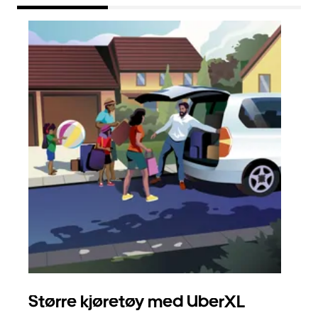
Større kjøretøy med UberXL
Gr