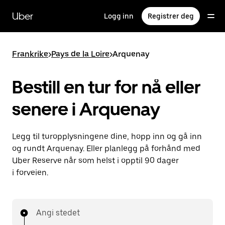
Hopp
til
Uber
Logg inn
Registrer deg
hovedinnholdet
Frankrike
>
Pays de la Loire
>
Arquenay
Bestill en tur for nå eller
senere i Arquenay
Legg til turopplysningene dine, hopp inn og gå inn
og rundt Arquenay. Eller planlegg på forhånd med
Uber Reserve når som helst i opptil 90 dager
i forveien.
Angi stedet