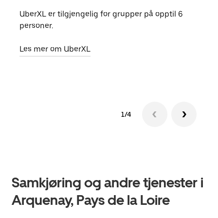
UberXL er tilgjengelig for grupper på opptil 6
Når d
personer.
grup
hent
Les mer om UberXL
Finn
1/4
Samkjøring og andre tjenester i
Arquenay, Pays de la Loire