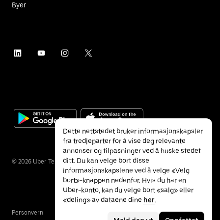
Byer
Dette nettstedet bruker informasjonskapsler
fra tredjeparter for å vise deg relevante
annonser og tilpasninger ved å huske stedet
ditt. Du kan velge bort disse
©
2026
Uber Technologies Inc.
informasjonskapslene ved å velge «Velg
bort»-knappen nedenfor. Hvis du har en
Uber-konto, kan du velge bort «salg» eller
«deling» av dataene dine
her
.
Personvern
Tilgjengelighet
Vilkår