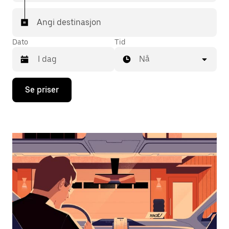
Angi destinasjon
Dato
Tid
Nå
Trykk
Se priser
på
piltast
ned
for
å
åpne
kalenderen
og
velge
en
dato.
Trykk
på
Esc-
knappen