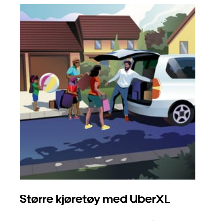
Større kjøretøy med UberXL
Gr