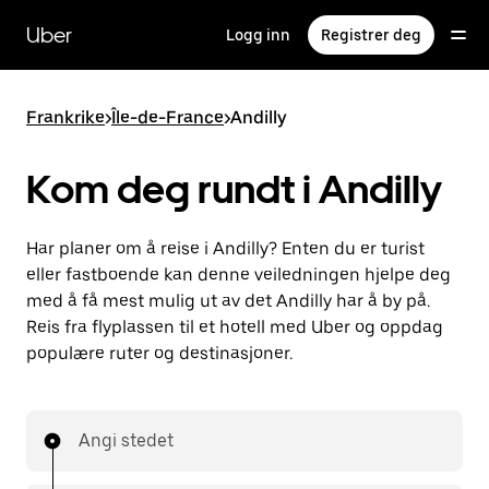
Hopp
til
Uber
Logg inn
Registrer deg
hovedinnholdet
Frankrike
>
Île-de-France
>
Andilly
Kom deg rundt i Andilly
Har planer om å reise i Andilly? Enten du er turist
eller fastboende kan denne veiledningen hjelpe deg
med å få mest mulig ut av det Andilly har å by på.
Reis fra flyplassen til et hotell med Uber og oppdag
populære ruter og destinasjoner.
Angi stedet