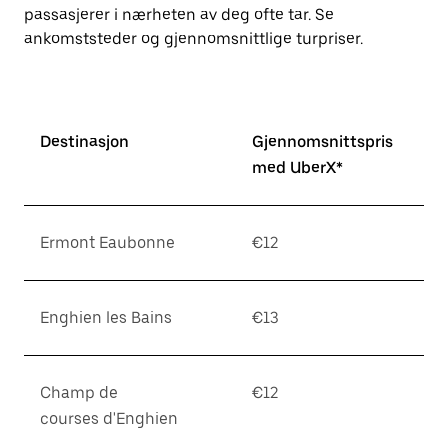
å
passasjerer i nærheten av deg ofte tar. Se
lukke
ankomststeder og gjennomsnittlige turpriser.
kalenderen.
Destinasjon
Gjennomsnittspris
med UberX*
Ermont Eaubonne
€12
Enghien les Bains
€13
Champ de
€12
courses d'Enghien