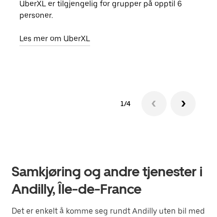
UberXL er tilgjengelig for grupper på opptil 6
Når d
personer.
grup
hent
Les mer om UberXL
Finn
1/4
Samkjøring og andre tjenester i
Andilly, Île-de-France
Det er enkelt å komme seg rundt Andilly uten bil med