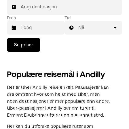
Angi destinasjon
Dato
Tid
Nå
Trykk
Se priser
på
piltast
ned
for
å
Populære reisemål i Andilly
åpne
kalenderen
og
Det er Uber Andilly reise enkelt. Passasjerer kan
velge
en
dra omtrent hvor som helst med Uber, men
dato.
noen destinasjoner er mer populære enn andre.
Trykk
Uber-passasjerer i Andilly ber om turer til
på
Esc-
Ermont Eaubonne oftere enn noe annet sted.
knappen
for
Her kan du utforske populære ruter som