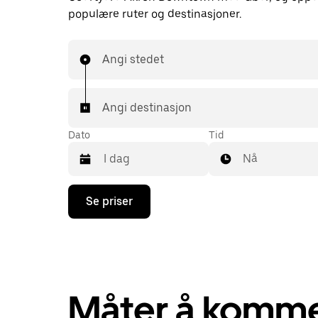
populære ruter og destinasjoner.
Angi stedet
Angi destinasjon
Dato
Tid
Nå
Trykk
Se priser
på
piltast
ned
for
å
åpne
kalenderen
Måter å komme 
og
velge