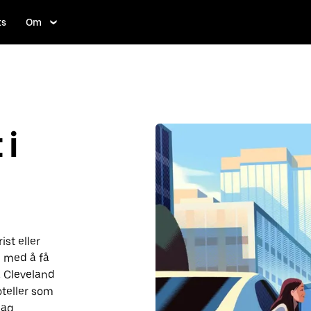
ts
Om
i
st eller
 med å få
a Cleveland
oteller som
dag