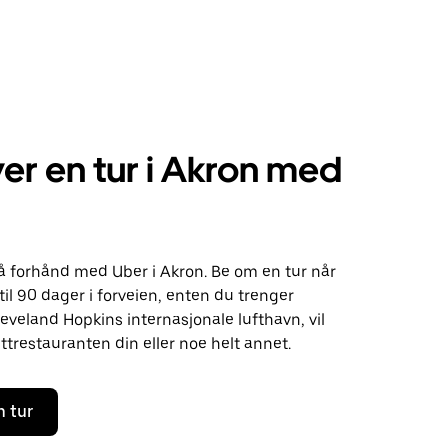
er en tur i Akron med
 på forhånd med Uber i Akron. Be om en tur når
il 90 dager i forveien, enten du trenger
Cleveland Hopkins internasjonale lufthavn, vil
ittrestauranten din eller noe helt annet.
n tur