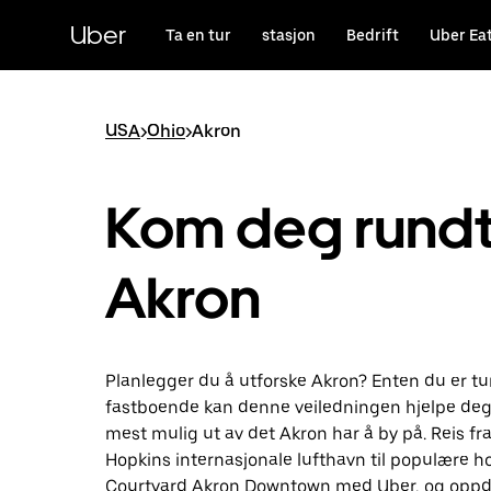
Hopp
til
Uber
Ta en tur
stasjon
Bedrift
Uber Ea
hovedinnholdet
USA
>
Ohio
>
Akron
Kom deg rundt 
Akron
Planlegger du å utforske Akron? Enten du er turi
fastboende kan denne veiledningen hjelpe deg
mest mulig ut av det Akron har å by på. Reis fr
Hopkins internasjonale lufthavn til populære h
Courtyard Akron Downtown med Uber, og opp