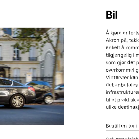
Bil
Å kjøre er for
Akron på, takk
enkelt å komme
tilgjengelig i
som gjør det pr
overkommelig, 
Vintervær kan 
det anbefales å
infrastrukturen
til et praktisk
ulike destinas
Bestill en tur 