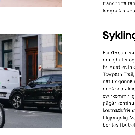
transportalte
lengre distans
Syklin
For de som vur
muligheter og
felles stier, i
Towpath Trail,
naturskjønne r
mindre praktis
overkommelig f
pågår kontinue
kostnadsfrie s
tilgjengelig.
bør tas i betr