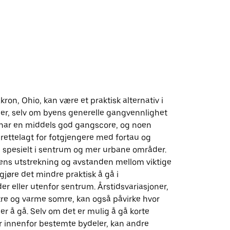
 Akron, Ohio, kan være et praktisk alternativ i
er, selv om byens generelle gangvennlighet
n har en middels god gangscore, og noen
lrettelagt for fotgjengere med fortau og
, spesielt i sentrum og mer urbane områder.
yens utstrekning og avstanden mellom viktige
gjøre det mindre praktisk å gå i
r eller utenfor sentrum. Årstidsvariasjoner,
tre og varme somre, kan også påvirke hvor
er å gå. Selv om det er mulig å gå korte
r innenfor bestemte bydeler, kan andre