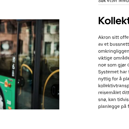
Søk etter leie
Kollek
Akron sitt off
av et bussnett
omkringliggen
viktige områd
noe som gjør de
Systemet har f
nyttig for å pl
kollektivtrans
reisemålet dit
snø, kan tidvi
planlegge på 