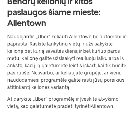
Bendrų kelionių ir kitos
paslaugos šiame mieste:
Allentown
Naudojantis „Uber“ keliauti Allentown be automobilio
paprasta. Raskite lankytinų vietų ir užsisakykite
kelionę bet kurią savaitės dieną ir bet kuriuo paros
metu. Kelionę galite užsisakyti realiuoju laiku arba iš
anksto, kad į ją galėtumėte leistis iškart, kai tik būsite
pasiruošę. Nesvarbu, ar keliaujate grupėje, ar vieni,
naudodamiesi programėle galite rasti jūsų poreikius
atitinkantį kelionės variantą.
Atidarykite „Uber“ programėlę ir įveskite atvykimo
vietą, kad galėtumėte pradėti tyrinėtiAllentown.