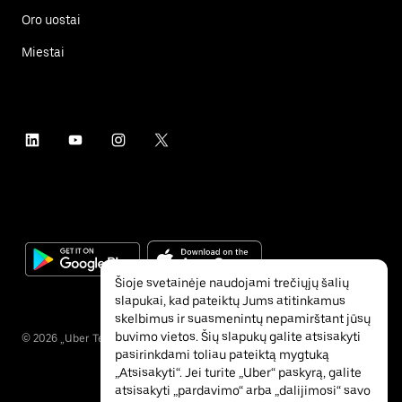
Oro uostai
Miestai
Šioje svetainėje naudojami trečiųjų šalių
slapukai, kad pateiktų Jums atitinkamus
skelbimus ir suasmenintų nepamirštant jūsų
buvimo vietos. Šių slapukų galite atsisakyti
©
2026
„Uber Technologies“ Inc.
pasirinkdami toliau pateiktą mygtuką
„Atsisakyti“. Jei turite „Uber“ paskyrą, galite
atsisakyti „pardavimo“ arba „dalijimosi“ savo