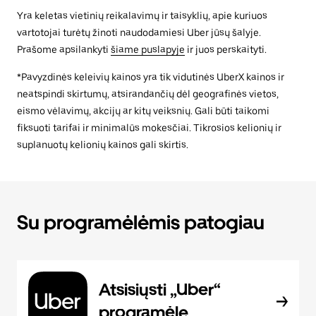
Yra keletas vietinių reikalavimų ir taisyklių, apie kuriuos
vartotojai turėtų žinoti naudodamiesi Uber jūsų šalyje.
Prašome apsilankyti
šiame puslapyje
ir juos perskaityti.
*Pavyzdinės keleivių kainos yra tik vidutinės UberX kainos ir
neatspindi skirtumų, atsirandančių dėl geografinės vietos,
eismo vėlavimų, akcijų ar kitų veiksnių. Gali būti taikomi
fiksuoti tarifai ir minimalūs mokesčiai. Tikrosios kelionių ir
suplanuotų kelionių kainos gali skirtis.
Su programėlėmis patogiau
Atsisiųsti „Uber“
programėlę