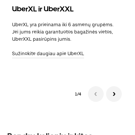
UberXL ir UberXXL
Ben
UberXL yra prieinama iki 6 asmenų grupėms.
Kai 
Jei jums reikia garantuotos bagažinės vietos,
pris
UberXXL pasirūpins jumis.
galė
vietą
Sužinokite daugiau apie UberXL
Suži
1/4