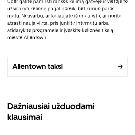
Uber galite pamiršti rankos kėlimą gatvėje ir vietoje to
užsisakyti kelionę pagal poreikį bet kuriuo paros
metu. Nesvarbu, ar keliaujate iš oro uosto, ar norite
atrasti naują vietą, prisijunkite internetu arba
atidarykite programėlę ir įveskite kelionės tikslą
mieste Allentown.
Allentown taksi
Dažniausiai užduodami
klausimai