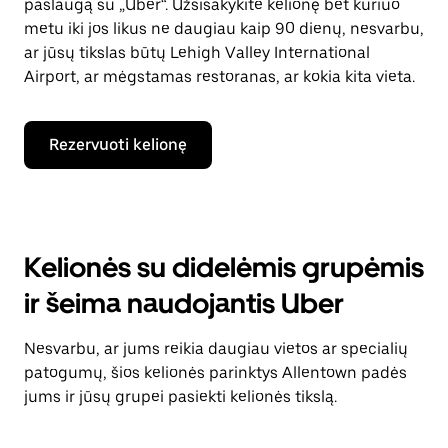
paslaugą su „Uber“. Užsisakykite kelionę bet kuriuo
metu iki jos likus ne daugiau kaip 90 dienų, nesvarbu,
ar jūsų tikslas būtų Lehigh Valley International
Airport, ar mėgstamas restoranas, ar kokia kita vieta.
Rezervuoti kelionę
Kelionės su didelėmis grupėmis
ir šeima naudojantis Uber
Nesvarbu, ar jums reikia daugiau vietos ar specialių
patogumų, šios kelionės parinktys Allentown padės
jums ir jūsų grupei pasiekti kelionės tikslą.