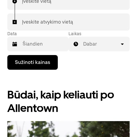
Įveskite vietą
Įveskite atvykimo vietą
Data
Laikas
Dabar
Paspauskite
Sužinoti kainas
rodyklės
žemyn
klavišą,
kad
galėtumėte
Būdai, kaip keliauti po
kalendoriuje
pasirinkti
datą.
Allentown
Paspauskite
klavišą
„Escape“,
kad
uždarytumėte
kalendorių.