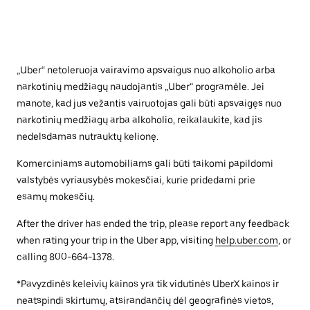
„Uber“ netoleruoja vairavimo apsvaigus nuo alkoholio arba
narkotinių medžiagų naudojantis „Uber“ programėle. Jei
manote, kad jus vežantis vairuotojas gali būti apsvaigęs nuo
narkotinių medžiagų arba alkoholio, reikalaukite, kad jis
nedelsdamas nutrauktų kelionę.
Komerciniams automobiliams gali būti taikomi papildomi
valstybės vyriausybės mokesčiai, kurie pridedami prie
esamų mokesčių.
After the driver has ended the trip, please report any feedback
when rating your trip in the Uber app, visiting
help.uber.com
, or
calling 800-664-1378.
*Pavyzdinės keleivių kainos yra tik vidutinės UberX kainos ir
neatspindi skirtumų, atsirandančių dėl geografinės vietos,