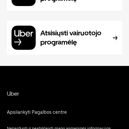
Atsisiųsti vairuotojo
programėlę
Uber
Apsilankyti Pagalbos centre
Neparduoti ir neatskleisti mano asmeninės informacijos