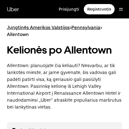
Pereiti
prie
Uber
Prisijungti
Registruotis
pagrindinio
turinio
Jungtinės Amerikos Valstijos
>
Pennsylvania
>
Allentown
Kelionės po Allentown
Allentown: planuojate čia keliauti? Nesvarbu, ar tik
lankotės mieste, ar jame gyvenate, šis vadovas gali
padėti patirti visa, ką geriausio gali pasiūlyti
Allentown. Pasirinkę kelionę iš Lehigh Valley
International Airport į Renaissance Allentown Hotel ir
naudodamiesi „Uber“ atraskite populiarius maršrutus
bei lankytinas vietas.