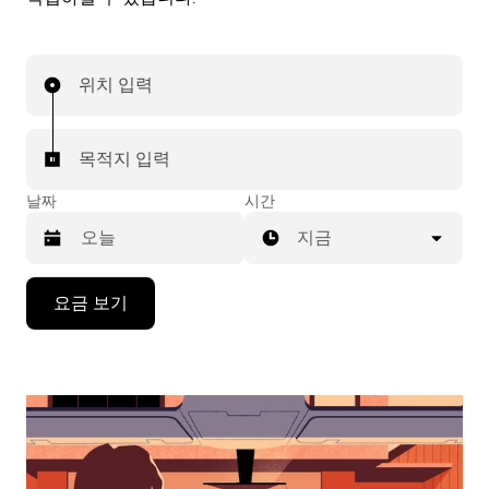
위치 입력
목적지 입력
날짜
시간
지금
캘
요금 보기
린
더
를
조
작
하
려
면