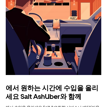
아
래
화
살
표
키
를
눌
러
날
짜
를
선
택
하
세
요.
에서 원하는 시간에 수입을 올리
캘
린
세요 Salt AshUber와 함께
더
를