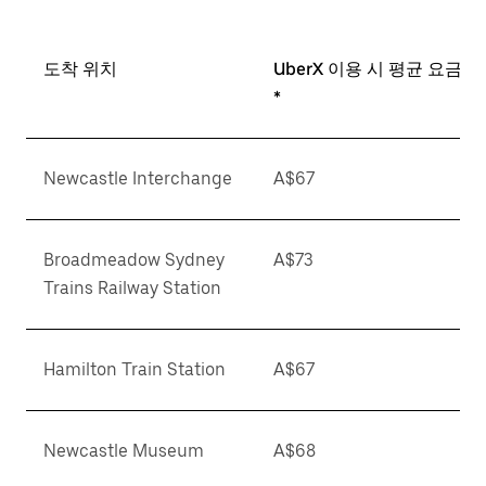
도착 위치
UberX 이용 시 평균 요금
*
Newcastle Interchange
A$67
Broadmeadow Sydney
A$73
Trains Railway Station
Hamilton Train Station
A$67
Newcastle Museum
A$68