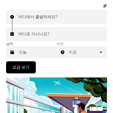
있으며, 모든 여정에 대해 저렴한 예상 요금을 확인하실
수 있습니다. 탭 몇 번으로 간편하게 공항 차량 서비스를
어디에서 출발하세요?
이용하실 수 있습니다.
어디로 가시나요?
날짜
시간
지금
캘
요금 보기
린
더
를
조
작
하
려
면
아