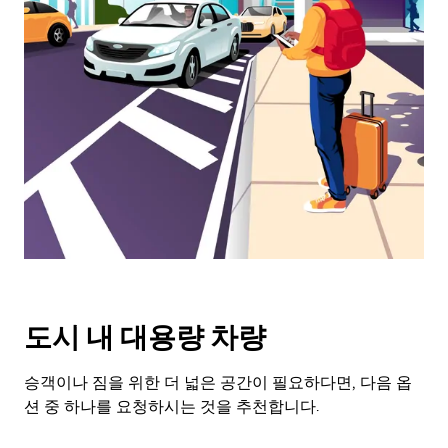
래
화
살
표
키
를
눌
러
날
짜
를
선
택
하
세
도시 내 대용량 차량
요.
캘
린
승객이나 짐을 위한 더 넓은 공간이 필요하다면, 다음 옵
더
션 중 하나를 요청하시는 것을 추천합니다.
를
닫