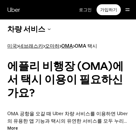
메
인
Uber
로그인
가입하기
콘
텐
차량 서비스
츠
로
건
미국
>
네브래스카
>
오마하
>
OMA
>
OMA 택시
너
뛰
기
에플리 비행장 (OMA)에
서 택시 이용이 필요하신
가요?
OMA 공항을 오갈 때 Uber 차량 서비스를 이용하면 Uber
의 유용한 앱 기능과 택시의 유연한 서비스를 모두 누리실
수 있습니다. 출발 직전에 차량 서비스를 온디맨드로 요청
More
하고, 앱이나 온라인에서 24시간 연중무휴로 예약할 수