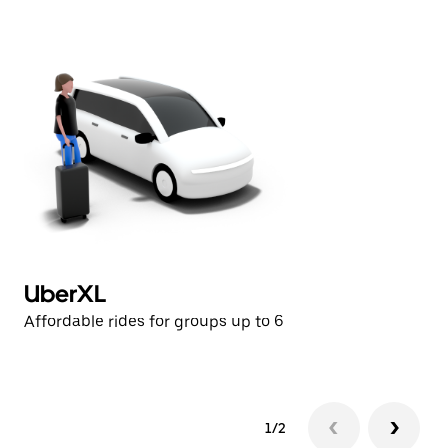
으
려
면
Esc
키
를
누
르
세
요.
UberXL
U
Affordable rides for groups up to 6
Af
1/2