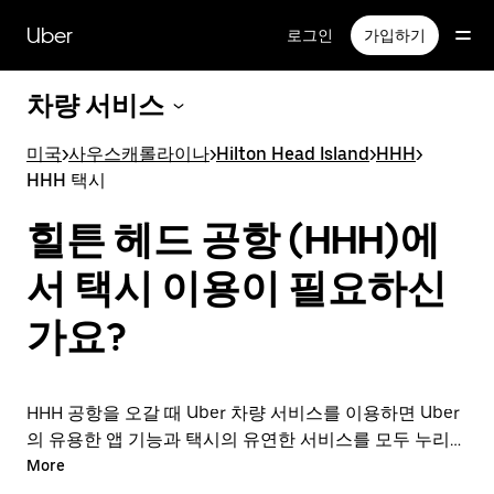
메
인
Uber
로그인
가입하기
콘
텐
차량 서비스
츠
로
건
미국
>
사우스캐롤라이나
>
Hilton Head Island
>
HHH
>
너
HHH 택시
뛰
기
힐튼 헤드 공항 (HHH)에
서 택시 이용이 필요하신
가요?
HHH 공항을 오갈 때 Uber 차량 서비스를 이용하면 Uber
의 유용한 앱 기능과 택시의 유연한 서비스를 모두 누리실
수 있습니다. 출발 직전에 차량 서비스를 온디맨드로 요청
More
하고, 앱이나 온라인에서 24시간 연중무휴로 예약할 수