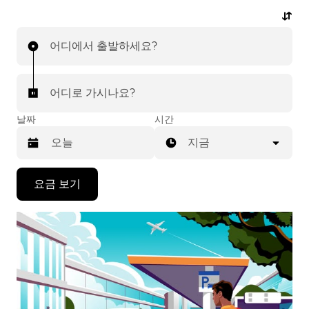
있으며, 모든 여정에 대해 저렴한 예상 요금을 확인하실
수 있습니다. 탭 몇 번으로 간편하게 공항 차량 서비스를
어디에서 출발하세요?
이용하실 수 있습니다.
어디로 가시나요?
날짜
시간
지금
캘
요금 보기
린
더
를
조
작
하
려
면
아