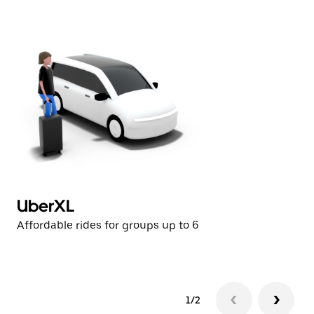
으
려
면
Esc
키
를
누
르
세
요.
UberXL
U
Affordable rides for groups up to 6
Af
1/2