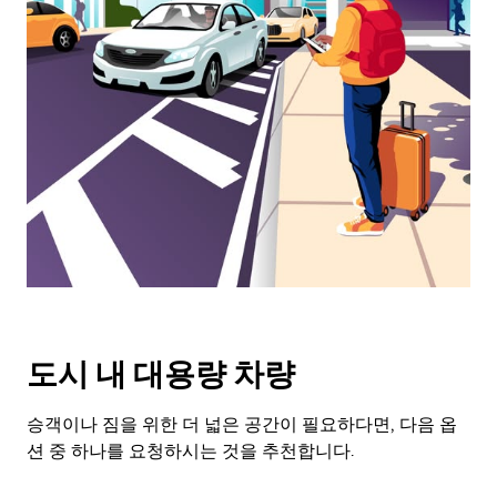
래
화
살
표
키
를
눌
러
날
짜
를
선
택
하
세
도시 내 대용량 차량
요.
캘
린
승객이나 짐을 위한 더 넓은 공간이 필요하다면, 다음 옵
더
션 중 하나를 요청하시는 것을 추천합니다.
를
닫