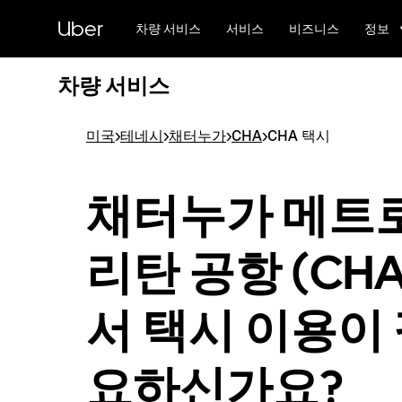
메
Uber
인
차량 서비스
서비스
비즈니스
정보
콘
텐
차량 서비스
츠
로
건
미국
>
테네시
>
채터누가
>
CHA
>
CHA 택시
너
뛰
기
채터누가 메트
리탄 공항 (CH
서 택시 이용이
요하신가요?