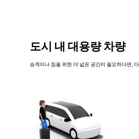
를
조
작
하
려
면
아
도시 내 대용량 차량
래
화
살
승객이나 짐을 위한 더 넓은 공간이 필요하다면, 
표
키
를
눌
러
날
짜
를
선
택
하
세