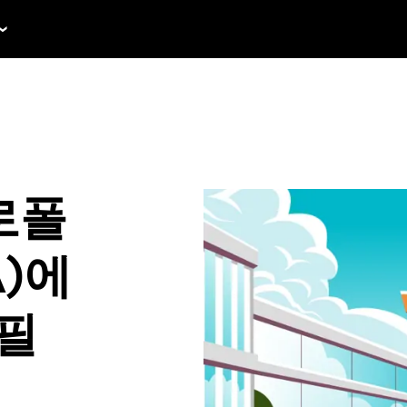
로폴
A)에
 필