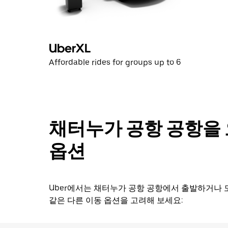
요.
캘
린
더
UberXL
를
Affordable rides for groups up to 6
닫
으
려
면
Esc
키
채터누가 공항 공항을 
를
누
옵션
르
세
요.
Uber에서는 채터누가 공항 공항에서 출발하거나 
같은 다른 이동 옵션을 고려해 보세요: