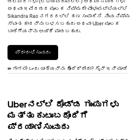
ಡೆಲಿವರಿಗಳು (ಲಭ್ಯವಿರುವಲ್ಲಿ) ಅಥವಾ ಸವಾರಿಗಳು
ಅಥವಾ ಇವೆರಡರ ಮೂಲಕ ನಿಮ್ಮದೇ ವೇಳಾಪಟ್ಟಿಯಲ್ಲಿ
Sikandra Rao ನಗರದಲ್ಲಿ ಹಣ ಸಂಪಾದಿಸಿ. ನೀವು ನಿಮ್ಮ
ಸ್ವಂತ ಕಾರನ್ನು ಬಳಸಬಹುದು ಅಥವಾ Uber ಮೂಲಕ
ಬಾಡಿಗೆಯನ್ನು ಆಯ್ಕೆ ಮಾಡಬಹುದು.
ಪ್ರಾರಂಭಿಸುವುದು
ಈಗಾಗಲೇ ಒಂದು ಖಾತೆಯನ್ನು ಹೊಂದಿದ್ದೀರಾ? ಸೈನ್ ಇನ್ ಮಾಡಿ
Uberನಲ್ಲಿ ದೊಡ್ಡ ಗುಂಪುಗಳು
ಮತ್ತು ಕುಟುಂಬದೊಂದಿಗೆ
ಪ್ರಯಾಣಿಸುವುದು