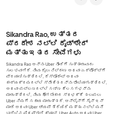
Sikandra Rao, ಉತ್ತರ
ಪ್ರದೇಶ ನಲ್ಲಿ ರೈಡ್‌ಶೇರ್
ಮತ್ತು ಇತರ ಸೇವೆಗಳು
Sikandra Rao ಅನ್ನು Uber ನೊಂದಿಗೆ ಸುತ್ತಾಡುವುದು
ಸುಲಭವಾಗಿದೆ. ನೀವು ರೈಲು ನಿಲ್ದಾಣ ಅಥವಾ ಏರ್‌ಪೋರ್ಟ್‌ಗೆ
ಪ್ರಯಾಣಿಸುತ್ತಿರಲಿ, ರೆಸ್ಟೋರೆಂಟ್ ಅಥವಾ
ಕಾರ್ಯಕ್ರಮದಲ್ಲಿ ಸ್ನೇಹಿತರನ್ನು ಭೇಟಿಯಾಗುತ್ತಿರಲಿ,
ಅಥವಾ ಪಟ್ಟಣದಲ್ಲಿ ಸಣ್ಣ ಕೆಲಸಗಳನ್ನು
ಮಾಡುತ್ತಿರಲಿ, ನೀವು ಹೋಗಬೇಕಾದ ಸ್ಥಳಕ್ಕೆ ತಲುಪಲು
Uber ನಿಮಗೆ ಸಹಾಯ ಮಾಡುತ್ತದೆ. ಆನ್‌ಲೈನ್‌ಗೆ ಸೈನ್ ಇನ್
ಮಾಡಿ ಅಥವಾ Uber ಆ್ಯಪ್ ತೆರೆಯಿರಿ ಮತ್ತು ನಲ್ಲಿ ಮನೆ
ಬಾಗಿಲಿನ ಪಿಕಪ್‌ಗಾಗಿ ಕ್ಯಾಬ್, Uber Auto ಅಥವಾ Uber