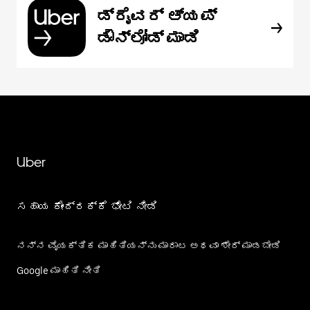
ಡ್ರೈವರ್ ಆ್ಯಪ್
ಡೌನ್‌ಲೋಡ್ ಮಾಡಿ
Uber
ಸಹಾಯ ಕೇಂದ್ರಕ್ಕೆ ಭೇಟಿ ನೀಡಿ
ನನ್ನ ವೈಯಕ್ತಿಕ ಮಾಹಿತಿಯನ್ನು ಮಾರಾಟ ಅಥವಾ ಶೇರ್‌ ಮಾಡಬೇಡಿ
Google ಮಾಹಿತಿ ನೀತಿ