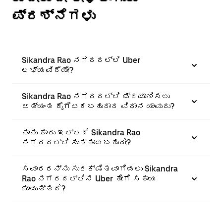
ಪ್ರಶ್ನೆಗಳು
Sikandra Rao ನಗರದಲ್ಲಿ Uber
ಲಭ್ಯವಿದೆಯೇ?
Sikandra Rao ನಗರದಲ್ಲಿ ಪ್ರಯಾಣಿಸಲು
ಅತ್ಯಂತ ಕೈಗೆಟಕಬಹುದಾದ ವಿಧಾನ ಯಾವುದು?
ನಾನು ಕಾರು ಇಲ್ಲದೆ Sikandra Rao
ನಗರದಲ್ಲಿ ಸುತ್ತಾಡಬಹುದೇ?
ಸವಾರರನ್ನು ಸುರಕ್ಷಿತವಾಗಿಡಲು Sikandra
Rao ನಗರದಲ್ಲಿನ Uber ಹೇಗೆ ಸಹಾಯ
ಮಾಡುತ್ತದೆ?