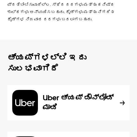
ಪ್ರತಿಬಿಂಬಿಸುವುದಿಲ್ಲ. ಸ್ಥಿರ ದರಗಳು ಮತ್ತು ಕನಿಷ್ಠ
ಶುಲ್ಕಗಳು ಅನ್ವಯಿಸಬಹುದು. ರೈಡ್‌ಗಳು ಮತ್ತು ನಿಗದಿತ
ರೈಡ್‌ಗಳ ನಿಜವಾದ ದರಗಳು ಬದಲಾಗಬಹುದು.
ಆ್ಯಪ್‌‌ಗಳಲ್ಲಿ ಇದು
ಸುಲಭವಾಗಿದೆ
Uber ಆ್ಯಪ್‍ ಡೌನ್‌ಲೋಡ್
ಮಾಡಿ