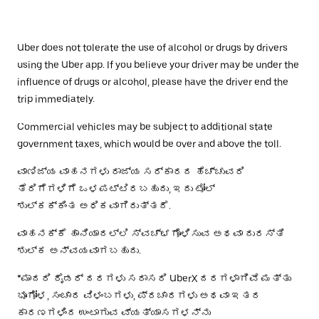
Uber does not tolerate the use of alcohol or drugs by drivers
using the Uber app. If you believe your driver may be under the
influence of drugs or alcohol, please have the driver end the
trip immediately.
Commercial vehicles may be subject to additional state
government taxes, which would be over and above the toll.
ವಾಣಿಜ್ಯ ವಾಹನಗಳು ರಾಜ್ಯ ಸರ್ಕಾರದ ಹೆಚ್ಚುವರಿ
ತೆರಿಗೆಗಳಿಗೆ ಒಳಪಟ್ಟಿರಬಹುದು, ಇದು ಟೋಲ್
ಶುಲ್ಕಕ್ಕಿಂತ ಅಧಿಕವಾಗಿರುತ್ತದೆ.
ವಾಹನಕ್ಕೆ ಹಾನಿಯಾದಲ್ಲಿ ಸ್ವಚ್ಛಗೊಳಿಸುವ ಅಥವಾ ದುರಸ್ತಿ
ಶುಲ್ಕ ಅನ್ವಯವಾಗಬಹುದು.
*ಮಾದರಿ ರೈಡರ್ ದರಗಳು ಸರಾಸರಿ UberX ದರಗಳಾಗಿವೆ ಮತ್ತು
ಭೂಗೋಳ, ಸಂಚಾರ ವಿಳಂಬಗಳು, ಪ್ರಚಾರಗಳು ಅಥವಾ ಇತರ
ಕಾರಣಗಳಿಂದ ಉಂಟಾಗುವ ವ್ಯತ್ಯಾಸಗಳನ್ನು