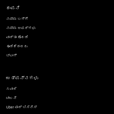
ಕಂಪನಿ
ನಮ್ಮ ಬಗ್ಗೆ
ನಮ್ಮ ಆಫರ್‌ಗಳು
ವಾರ್ತಾ ಕೊಠಡಿ
ಹೂಡಿಕೆದಾರರು
ಬ್ಲಾಗ್
ಉತ್ಪನ್ನಗಳು
ಸವಾರಿ
ಚಾಲನೆ
Uber ಫಾರ್ ಬಿಸಿನೆಸ್