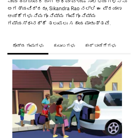
ನೀವು ಹೆಚ್ಚುವರಿ ಜಾಗ ಅಥವಾ ವಿಶೇಷ ಸೌಲಭ್ಯಗಳನ್ನು
ಅಗತ್ಯವಿದ್ದರೂ, Sikandra Rao ನಲ್ಲಿ ಈ ಪ್ರಯಾಣ
ಆಯ್ಕೆಗಳು ನಿಮಗೂ ನಿಮ್ಮ ಗುಂಪಿಗೂ ನಿಮ್ಮ
ಗಮ್ಯಸ್ಥಾನಕ್ಕೆ ತಲುಪಲು ಸಹಾಯ ಮಾಡುತ್ತವೆ.
ದೊಡ್ಡ ಗುಂಪುಗಳು
ಕುಟುಂಬಗಳು
ಕಾರ್ ಬಾಡಿಗೆಗಳು