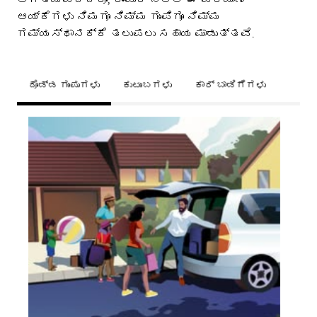
ಆಯ್ಕೆಗಳು ನಿಮಗೂ ನಿಮ್ಮ ಗುಂಪಿಗೂ ನಿಮ್ಮ
ಗಮ್ಯಸ್ಥಾನಕ್ಕೆ ತಲುಪಲು ಸಹಾಯ ಮಾಡುತ್ತವೆ.
ದೊಡ್ಡ ಗುಂಪುಗಳು
ಕುಟುಂಬಗಳು
ಕಾರ್ ಬಾಡಿಗೆಗಳು