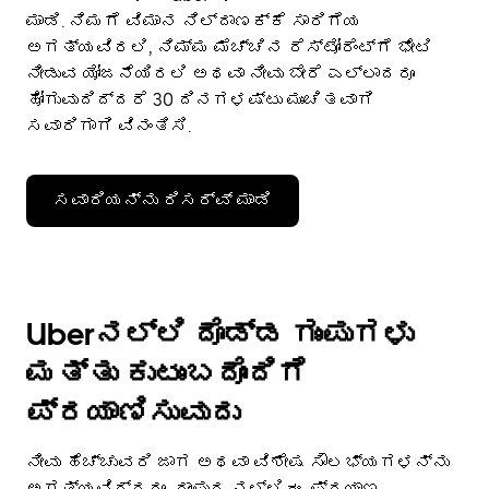
ಮಾಡಿ. ನಿಮಗೆ ವಿಮಾನ ನಿಲ್ದಾಣಕ್ಕೆ ಸಾರಿಗೆಯ
ಅಗತ್ಯವಿರಲಿ, ನಿಮ್ಮ ಮೆಚ್ಚಿನ ರೆಸ್ಟೋರೆಂಟ್‌ಗೆ ಭೇಟಿ
ನೀಡುವ ಯೋಜನೆಯಿರಲಿ ಅಥವಾ ನೀವು ಬೇರೆ ಎಲ್ಲಾದರೂ
ಹೋಗುವುದಿದ್ದರೆ 30 ದಿನಗಳಷ್ಟು ಮುಂಚಿತವಾಗಿ
ಸವಾರಿಗಾಗಿ ವಿನಂತಿಸಿ.
ಸವಾರಿಯನ್ನು ರಿಸರ್ವ್ ಮಾಡಿ
Uberನಲ್ಲಿ ದೊಡ್ಡ ಗುಂಪುಗಳು
ಮತ್ತು ಕುಟುಂಬದೊಂದಿಗೆ
ಪ್ರಯಾಣಿಸುವುದು
ನೀವು ಹೆಚ್ಚುವರಿ ಜಾಗ ಅಥವಾ ವಿಶೇಷ ಸೌಲಭ್ಯಗಳನ್ನು
ಅಗತ್ಯವಿದ್ದರೂ, ರಾಂಪುರ ನಲ್ಲಿ ಈ ಪ್ರಯಾಣ