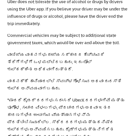
Uber does not tolerate the use of alcohol or drugs by drivers
using the Uber app. If you believe your driver may be under the
influence of drugs or alcohol, please have the driver end the
trip immediately.
Commercial vehicles may be subject to additional state
government taxes, which would be over and above the toll.
ವಾಣಿಜ್ಯ ವಾಹನಗಳು ರಾಜ್ಯ ಸರ್ಕಾರದ ಹೆಚ್ಚುವರಿ
ತೆರಿಗೆಗಳಿಗೆ ಒಳಪಟ್ಟಿರಬಹುದು, ಇದು ಟೋಲ್
ಶುಲ್ಕಕ್ಕಿಂತ ಅಧಿಕವಾಗಿರುತ್ತದೆ.
ವಾಹನಕ್ಕೆ ಹಾನಿಯಾದಲ್ಲಿ ಸ್ವಚ್ಛಗೊಳಿಸುವ ಅಥವಾ ದುರಸ್ತಿ
ಶುಲ್ಕ ಅನ್ವಯವಾಗಬಹುದು.
*ಮಾದರಿ ರೈಡರ್ ದರಗಳು ಸರಾಸರಿ UberX ದರಗಳಾಗಿವೆ ಮತ್ತು
ಭೂಗೋಳ, ಸಂಚಾರ ವಿಳಂಬಗಳು, ಪ್ರಚಾರಗಳು ಅಥವಾ ಇತರ
ಕಾರಣಗಳಿಂದ ಉಂಟಾಗುವ ವ್ಯತ್ಯಾಸಗಳನ್ನು
ಪ್ರತಿಬಿಂಬಿಸುವುದಿಲ್ಲ. ಸ್ಥಿರ ದರಗಳು ಮತ್ತು ಕನಿಷ್ಠ
ಶುಲ್ಕಗಳು ಅನ್ವಯಿಸಬಹುದು. ರೈಡ್‌ಗಳು ಮತ್ತು ನಿಗದಿತ