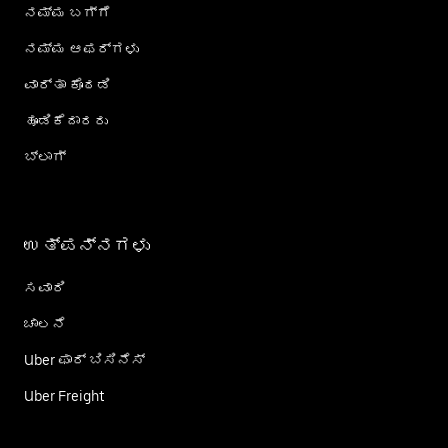
ನಮ್ಮ ಬಗ್ಗೆ
ನಮ್ಮ ಆಫರ್‌ಗಳು
ವಾರ್ತಾ ಕೊಠಡಿ
ಹೂಡಿಕೆದಾರರು
ಬ್ಲಾಗ್
ಉತ್ಪನ್ನಗಳು
ಸವಾರಿ
ಚಾಲನೆ
Uber ಫಾರ್ ಬಿಸಿನೆಸ್
Uber Freight