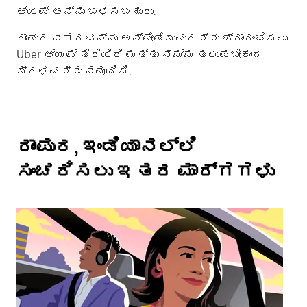
ಆ್ಯಪ್ ಅನ್ನು ಬಳಸಬಹುದು.
ರಾಂಪುರ ನಗರವನ್ನು ಅನ್ವೇಷಿಸುವುದನ್ನು ಪ್ರಾರಂಭಿಸಲು
Uber ಆ್ಯಪ್ ತೆರೆಯಿರಿ ಮತ್ತು ನಿಮ್ಮ ತಲುಪಬೇಕಾದ
ಸ್ಥಳವನ್ನು ನಮೂದಿಸಿ.
ರಾಂಪುರ, ಇಂಡಿಯಾನಲ್ಲಿ
ಸಂಚರಿಸಲು ಇತರ ಮಾರ್ಗಗಳು