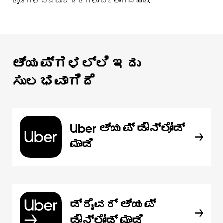
ರೈಡ್‌ಗಳ ನಿಜವಾದ ದರಗಳು ಬದಲಾಗಬಹುದು.
ಆ್ಯಪ್‌‌ಗಳಲ್ಲಿ ಇದು
ಸುಲಭವಾಗಿದೆ
Uber ಆ್ಯಪ್‍ ಡೌನ್‌ಲೋಡ್
ಮಾಡಿ
ಡ್ರೈವರ್ ಆ್ಯಪ್
ಡೌನ್‌ಲೋಡ್ ಮಾಡಿ