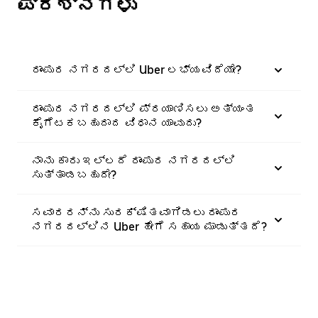
ಪ್ರಶ್ನೆಗಳು
ರಾಂಪುರ ನಗರದಲ್ಲಿ Uber ಲಭ್ಯವಿದೆಯೇ?
ರಾಂಪುರ ನಗರದಲ್ಲಿ ಪ್ರಯಾಣಿಸಲು ಅತ್ಯಂತ
ಕೈಗೆಟಕಬಹುದಾದ ವಿಧಾನ ಯಾವುದು?
ನಾನು ಕಾರು ಇಲ್ಲದೆ ರಾಂಪುರ ನಗರದಲ್ಲಿ
ಸುತ್ತಾಡಬಹುದೇ?
ಸವಾರರನ್ನು ಸುರಕ್ಷಿತವಾಗಿಡಲು ರಾಂಪುರ
ನಗರದಲ್ಲಿನ Uber ಹೇಗೆ ಸಹಾಯ ಮಾಡುತ್ತದೆ?