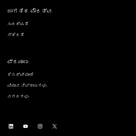
ಜಾಗತಿಕ ಪೌರತ್ವ
ಸುರಕ್ಷತೆ
ಸ್ಥಿರತೆ
ಪ್ರಯಾಣ
ರಿಸರ್ವ್ ಮಾಡಿ
ವಿಮಾನ ನಿಲ್ದಾಣಗಳು
ನಗರಗಳು