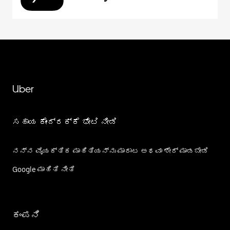
Uber
ಸಹಾಯ ಕೇಂದ್ರಕ್ಕೆ ಭೇಟಿ ನೀಡಿ
ನನ್ನ ವೈಯಕ್ತಿಕ ಮಾಹಿತಿಯನ್ನು ಮಾರಾಟ ಅಥವಾ ಶೇರ್‌ ಮಾಡಬೇಡಿ
Google ಮಾಹಿತಿ ನೀತಿ
ಕಂಪನಿ