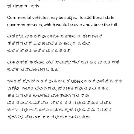
trip immediately.
Commercial vehicles may be subject to additional state
government taxes, which would be over and above the toll.
ವಾಣಿಜ್ಯ ವಾಹನಗಳು ರಾಜ್ಯ ಸರ್ಕಾರದ ಹೆಚ್ಚುವರಿ
ತೆರಿಗೆಗಳಿಗೆ ಒಳಪಟ್ಟಿರಬಹುದು, ಇದು ಟೋಲ್
ಶುಲ್ಕಕ್ಕಿಂತ ಅಧಿಕವಾಗಿರುತ್ತದೆ.
ವಾಹನಕ್ಕೆ ಹಾನಿಯಾದಲ್ಲಿ ಸ್ವಚ್ಛಗೊಳಿಸುವ ಅಥವಾ ದುರಸ್ತಿ
ಶುಲ್ಕ ಅನ್ವಯವಾಗಬಹುದು.
*ಮಾದರಿ ರೈಡರ್ ದರಗಳು ಸರಾಸರಿ UberX ದರಗಳಾಗಿವೆ ಮತ್ತು
ಭೂಗೋಳ, ಸಂಚಾರ ವಿಳಂಬಗಳು, ಪ್ರಚಾರಗಳು ಅಥವಾ ಇತರ
ಕಾರಣಗಳಿಂದ ಉಂಟಾಗುವ ವ್ಯತ್ಯಾಸಗಳನ್ನು
ಪ್ರತಿಬಿಂಬಿಸುವುದಿಲ್ಲ. ಸ್ಥಿರ ದರಗಳು ಮತ್ತು ಕನಿಷ್ಠ
ಶುಲ್ಕಗಳು ಅನ್ವಯಿಸಬಹುದು. ರೈಡ್‌ಗಳು ಮತ್ತು ನಿಗದಿತ
ರೈಡ್‌ಗಳ ನಿಜವಾದ ದರಗಳು ಬದಲಾಗಬಹುದು.