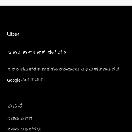
Uber
ಸಹಾಯ ಕೇಂದ್ರಕ್ಕೆ ಭೇಟಿ ನೀಡಿ
ನನ್ನ ವೈಯಕ್ತಿಕ ಮಾಹಿತಿಯನ್ನು ಮಾರಾಟ ಅಥವಾ ಶೇರ್‌ ಮಾಡಬೇಡಿ
Google ಮಾಹಿತಿ ನೀತಿ
ಕಂಪನಿ
ನಮ್ಮ ಬಗ್ಗೆ
ನಮ್ಮ ಆಫರ್‌ಗಳು