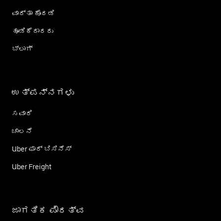
ವಾರ್ತಾ ಕೊಠಡಿ
ಹೂಡಿಕೆದಾರರು
ಬ್ಲಾಗ್
ಉತ್ಪನ್ನಗಳು
ಸವಾರಿ
ಚಾಲನೆ
Uber ಫಾರ್ ಬಿಸಿನೆಸ್
Uber Freight
ಜಾಗತಿಕ ಪೌರತ್ವ