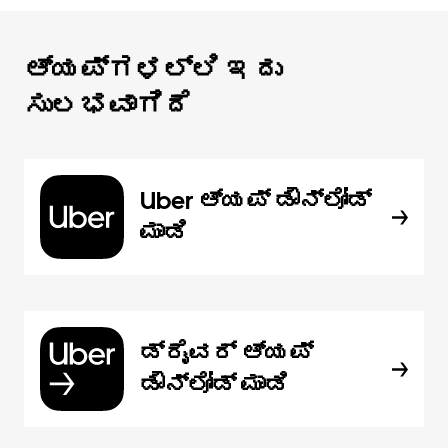
ಆ್ಯಪ್‌‌ಗಳಲ್ಲಿ ಇದು
ಸುಲಭವಾಗಿದೆ
Uber ಆ್ಯಪ್‍ ಡೌನ್‌ಲೋಡ್
ಮಾಡಿ
ಡ್ರೈವರ್ ಆ್ಯಪ್
ಡೌನ್‌ಲೋಡ್ ಮಾಡಿ