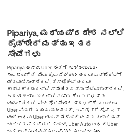
Pipariya, ಮಧ್ಯಪ್ರದೇಶ ನಲ್ಲಿ
ರೈಡ್‌ಶೇರ್ ಮತ್ತು ಇತರ
ಸೇವೆಗಳು
Pipariya ಅನ್ನು Uber ನೊಂದಿಗೆ ಸುತ್ತಾಡುವುದು
ಸುಲಭವಾಗಿದೆ. ನೀವು ರೈಲು ನಿಲ್ದಾಣ ಅಥವಾ ಏರ್‌ಪೋರ್ಟ್‌ಗೆ
ಪ್ರಯಾಣಿಸುತ್ತಿರಲಿ, ರೆಸ್ಟೋರೆಂಟ್ ಅಥವಾ
ಕಾರ್ಯಕ್ರಮದಲ್ಲಿ ಸ್ನೇಹಿತರನ್ನು ಭೇಟಿಯಾಗುತ್ತಿರಲಿ,
ಅಥವಾ ಪಟ್ಟಣದಲ್ಲಿ ಸಣ್ಣ ಕೆಲಸಗಳನ್ನು
ಮಾಡುತ್ತಿರಲಿ, ನೀವು ಹೋಗಬೇಕಾದ ಸ್ಥಳಕ್ಕೆ ತಲುಪಲು
Uber ನಿಮಗೆ ಸಹಾಯ ಮಾಡುತ್ತದೆ. ಆನ್‌ಲೈನ್‌ಗೆ ಸೈನ್ ಇನ್
ಮಾಡಿ ಅಥವಾ Uber ಆ್ಯಪ್ ತೆರೆಯಿರಿ ಮತ್ತು ನಲ್ಲಿ ಮನೆ
ಬಾಗಿಲಿನ ಪಿಕಪ್‌ಗಾಗಿ ಕ್ಯಾಬ್, Uber Auto ಅಥವಾ Uber
ಬೈಕ್ ಅನ್ನು ವಿನಂತಿಸಲು ನಿಮ್ಮ ತಲುಪಬೇಕಾದ