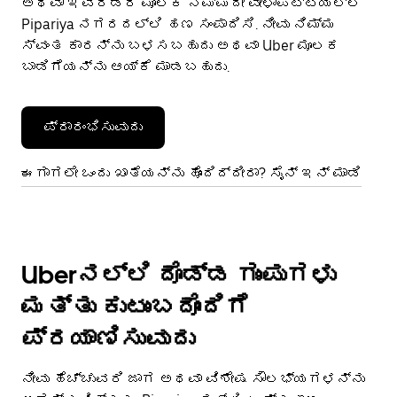
ಅಥವಾ ಇವೆರಡರ ಮೂಲಕ ನಿಮ್ಮದೇ ವೇಳಾಪಟ್ಟಿಯಲ್ಲಿ
Pipariya ನಗರದಲ್ಲಿ ಹಣ ಸಂಪಾದಿಸಿ. ನೀವು ನಿಮ್ಮ
ಸ್ವಂತ ಕಾರನ್ನು ಬಳಸಬಹುದು ಅಥವಾ Uber ಮೂಲಕ
ಬಾಡಿಗೆಯನ್ನು ಆಯ್ಕೆ ಮಾಡಬಹುದು.
ಪ್ರಾರಂಭಿಸುವುದು
ಈಗಾಗಲೇ ಒಂದು ಖಾತೆಯನ್ನು ಹೊಂದಿದ್ದೀರಾ? ಸೈನ್ ಇನ್ ಮಾಡಿ
Uberನಲ್ಲಿ ದೊಡ್ಡ ಗುಂಪುಗಳು
ಮತ್ತು ಕುಟುಂಬದೊಂದಿಗೆ
ಪ್ರಯಾಣಿಸುವುದು
ನೀವು ಹೆಚ್ಚುವರಿ ಜಾಗ ಅಥವಾ ವಿಶೇಷ ಸೌಲಭ್ಯಗಳನ್ನು