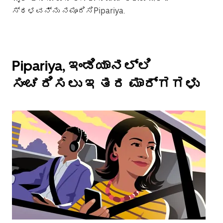
ಸ್ಥಳವನ್ನು ನಮೂದಿಸಿPipariya.
Pipariya, ಇಂಡಿಯಾನಲ್ಲಿ
ಸಂಚರಿಸಲು ಇತರ ಮಾರ್ಗಗಳು