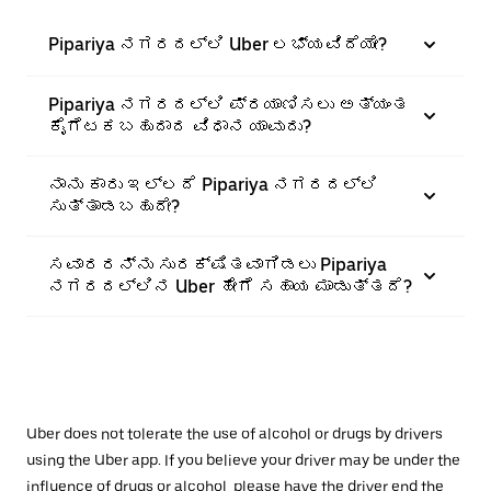
Pipariya ನಗರದಲ್ಲಿ Uber ಲಭ್ಯವಿದೆಯೇ?
Pipariya ನಗರದಲ್ಲಿ ಪ್ರಯಾಣಿಸಲು ಅತ್ಯಂತ
ಕೈಗೆಟಕಬಹುದಾದ ವಿಧಾನ ಯಾವುದು?
ನಾನು ಕಾರು ಇಲ್ಲದೆ Pipariya ನಗರದಲ್ಲಿ
ಸುತ್ತಾಡಬಹುದೇ?
ಸವಾರರನ್ನು ಸುರಕ್ಷಿತವಾಗಿಡಲು Pipariya
ನಗರದಲ್ಲಿನ Uber ಹೇಗೆ ಸಹಾಯ ಮಾಡುತ್ತದೆ?
Uber does not tolerate the use of alcohol or drugs by drivers
using the Uber app. If you believe your driver may be under the
influence of drugs or alcohol, please have the driver end the