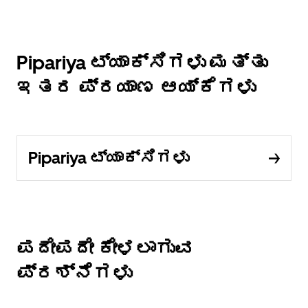
Pipariya ಟ್ಯಾಕ್ಸಿಗಳು ಮತ್ತು
ಇತರ ಪ್ರಯಾಣ ಆಯ್ಕೆಗಳು
Pipariya ಟ್ಯಾಕ್ಸಿಗಳು
ಪದೇಪದೇ ಕೇಳಲಾಗುವ
ಪ್ರಶ್ನೆಗಳು