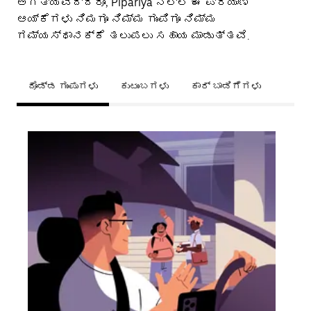
ಅಗತ್ಯವಿದ್ದರೂ, Pipariya ನಲ್ಲಿ ಈ ಪ್ರಯಾಣ
ಆಯ್ಕೆಗಳು ನಿಮಗೂ ನಿಮ್ಮ ಗುಂಪಿಗೂ ನಿಮ್ಮ
ಗಮ್ಯಸ್ಥಾನಕ್ಕೆ ತಲುಪಲು ಸಹಾಯ ಮಾಡುತ್ತವೆ.
ದೊಡ್ಡ ಗುಂಪುಗಳು
ಕುಟುಂಬಗಳು
ಕಾರ್ ಬಾಡಿಗೆಗಳು