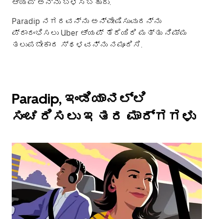
ಆ್ಯಪ್ ಅನ್ನು ಬಳಸಬಹುದು.
Paradip ನಗರವನ್ನು ಅನ್ವೇಷಿಸುವುದನ್ನು
ಪ್ರಾರಂಭಿಸಲು Uber ಆ್ಯಪ್ ತೆರೆಯಿರಿ ಮತ್ತು ನಿಮ್ಮ
ತಲುಪಬೇಕಾದ ಸ್ಥಳವನ್ನು ನಮೂದಿಸಿ.
Paradip, ಇಂಡಿಯಾನಲ್ಲಿ
ಸಂಚರಿಸಲು ಇತರ ಮಾರ್ಗಗಳು