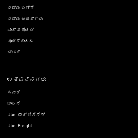
ನಮ್ಮ ಬಗ್ಗೆ
ನಮ್ಮ ಆಫರ್‌ಗಳು
ವಾರ್ತಾ ಕೊಠಡಿ
ಹೂಡಿಕೆದಾರರು
ಬ್ಲಾಗ್
ಉತ್ಪನ್ನಗಳು
ಸವಾರಿ
ಚಾಲನೆ
Uber ಫಾರ್ ಬಿಸಿನೆಸ್
Uber Freight