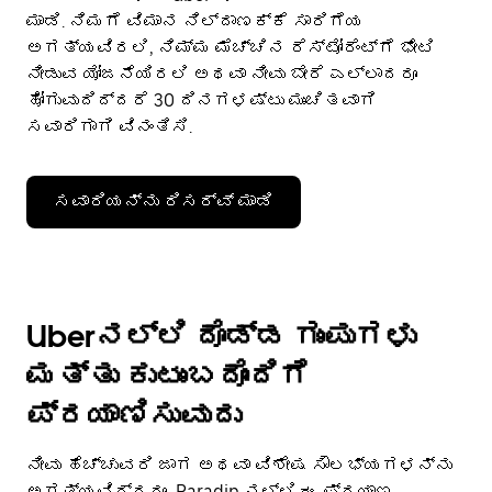
ಮಾಡಿ. ನಿಮಗೆ ವಿಮಾನ ನಿಲ್ದಾಣಕ್ಕೆ ಸಾರಿಗೆಯ
ಅಗತ್ಯವಿರಲಿ, ನಿಮ್ಮ ಮೆಚ್ಚಿನ ರೆಸ್ಟೋರೆಂಟ್‌ಗೆ ಭೇಟಿ
ನೀಡುವ ಯೋಜನೆಯಿರಲಿ ಅಥವಾ ನೀವು ಬೇರೆ ಎಲ್ಲಾದರೂ
ಹೋಗುವುದಿದ್ದರೆ 30 ದಿನಗಳಷ್ಟು ಮುಂಚಿತವಾಗಿ
ಸವಾರಿಗಾಗಿ ವಿನಂತಿಸಿ.
ಸವಾರಿಯನ್ನು ರಿಸರ್ವ್ ಮಾಡಿ
Uberನಲ್ಲಿ ದೊಡ್ಡ ಗುಂಪುಗಳು
ಮತ್ತು ಕುಟುಂಬದೊಂದಿಗೆ
ಪ್ರಯಾಣಿಸುವುದು
ನೀವು ಹೆಚ್ಚುವರಿ ಜಾಗ ಅಥವಾ ವಿಶೇಷ ಸೌಲಭ್ಯಗಳನ್ನು
ಅಗತ್ಯವಿದ್ದರೂ, Paradip ನಲ್ಲಿ ಈ ಪ್ರಯಾಣ