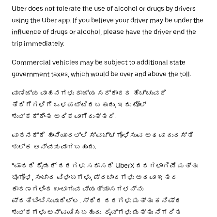
Uber does not tolerate the use of alcohol or drugs by drivers
using the Uber app. If you believe your driver may be under the
influence of drugs or alcohol, please have the driver end the
trip immediately.
Commercial vehicles may be subject to additional state
government taxes, which would be over and above the toll.
ವಾಣಿಜ್ಯ ವಾಹನಗಳು ರಾಜ್ಯ ಸರ್ಕಾರದ ಹೆಚ್ಚುವರಿ
ತೆರಿಗೆಗಳಿಗೆ ಒಳಪಟ್ಟಿರಬಹುದು, ಇದು ಟೋಲ್
ಶುಲ್ಕಕ್ಕಿಂತ ಅಧಿಕವಾಗಿರುತ್ತದೆ.
ವಾಹನಕ್ಕೆ ಹಾನಿಯಾದಲ್ಲಿ ಸ್ವಚ್ಛಗೊಳಿಸುವ ಅಥವಾ ದುರಸ್ತಿ
ಶುಲ್ಕ ಅನ್ವಯವಾಗಬಹುದು.
*ಮಾದರಿ ರೈಡರ್ ದರಗಳು ಸರಾಸರಿ UberX ದರಗಳಾಗಿವೆ ಮತ್ತು
ಭೂಗೋಳ, ಸಂಚಾರ ವಿಳಂಬಗಳು, ಪ್ರಚಾರಗಳು ಅಥವಾ ಇತರ
ಕಾರಣಗಳಿಂದ ಉಂಟಾಗುವ ವ್ಯತ್ಯಾಸಗಳನ್ನು
ಪ್ರತಿಬಿಂಬಿಸುವುದಿಲ್ಲ. ಸ್ಥಿರ ದರಗಳು ಮತ್ತು ಕನಿಷ್ಠ
ಶುಲ್ಕಗಳು ಅನ್ವಯಿಸಬಹುದು. ರೈಡ್‌ಗಳು ಮತ್ತು ನಿಗದಿತ