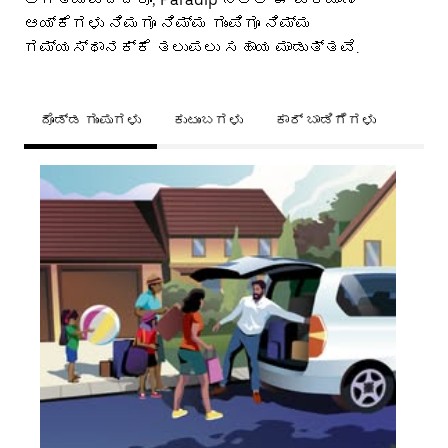
ಆಯ್ಕೆಗಳು ನಿಮಗೂ ನಿಮ್ಮ ಗುಂಪಿಗೂ ನಿಮ್ಮ
ಗಮ್ಯಸ್ಥಾನಕ್ಕೆ ತಲುಪಲು ಸಹಾಯ ಮಾಡುತ್ತವೆ.
ದೊಡ್ಡ ಗುಂಪುಗಳು
ಕುಟುಂಬಗಳು
ಕಾರ್ ಬಾಡಿಗೆಗಳು