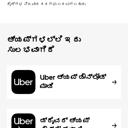
ರೈಡ್‌ಗಳ ನಿಜವಾದ ದರಗಳು ಬದಲಾಗಬಹುದು.
ಆ್ಯಪ್‌‌ಗಳಲ್ಲಿ ಇದು
ಸುಲಭವಾಗಿದೆ
Uber ಆ್ಯಪ್‍ ಡೌನ್‌ಲೋಡ್
ಮಾಡಿ
ಡ್ರೈವರ್ ಆ್ಯಪ್