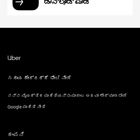
ಡೌನ್‌ಲೋಡ್ ಮಾಡಿ
Uber
ಸಹಾಯ ಕೇಂದ್ರಕ್ಕೆ ಭೇಟಿ ನೀಡಿ
ನನ್ನ ವೈಯಕ್ತಿಕ ಮಾಹಿತಿಯನ್ನು ಮಾರಾಟ ಅಥವಾ ಶೇರ್‌ ಮಾಡಬೇಡಿ
Google ಮಾಹಿತಿ ನೀತಿ
ಕಂಪನಿ