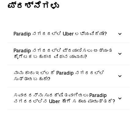
ಪ್ರಶ್ನೆಗಳು
Paradip ನಗರದಲ್ಲಿ Uber ಲಭ್ಯವಿದೆಯೇ?
Paradip ನಗರದಲ್ಲಿ ಪ್ರಯಾಣಿಸಲು ಅತ್ಯಂತ
ಕೈಗೆಟಕಬಹುದಾದ ವಿಧಾನ ಯಾವುದು?
ನಾನು ಕಾರು ಇಲ್ಲದೆ Paradip ನಗರದಲ್ಲಿ
ಸುತ್ತಾಡಬಹುದೇ?
ಸವಾರರನ್ನು ಸುರಕ್ಷಿತವಾಗಿಡಲು Paradip
ನಗರದಲ್ಲಿನ Uber ಹೇಗೆ ಸಹಾಯ ಮಾಡುತ್ತದೆ?