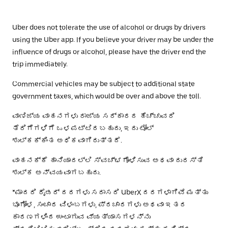
Uber does not tolerate the use of alcohol or drugs by drivers
using the Uber app. If you believe your driver may be under the
influence of drugs or alcohol, please have the driver end the
trip immediately.
Commercial vehicles may be subject to additional state
government taxes, which would be over and above the toll.
ವಾಣಿಜ್ಯ ವಾಹನಗಳು ರಾಜ್ಯ ಸರ್ಕಾರದ ಹೆಚ್ಚುವರಿ
ತೆರಿಗೆಗಳಿಗೆ ಒಳಪಟ್ಟಿರಬಹುದು, ಇದು ಟೋಲ್
ಶುಲ್ಕಕ್ಕಿಂತ ಅಧಿಕವಾಗಿರುತ್ತದೆ.
ವಾಹನಕ್ಕೆ ಹಾನಿಯಾದಲ್ಲಿ ಸ್ವಚ್ಛಗೊಳಿಸುವ ಅಥವಾ ದುರಸ್ತಿ
ಶುಲ್ಕ ಅನ್ವಯವಾಗಬಹುದು.
*ಮಾದರಿ ರೈಡರ್ ದರಗಳು ಸರಾಸರಿ UberX ದರಗಳಾಗಿವೆ ಮತ್ತು
ಭೂಗೋಳ, ಸಂಚಾರ ವಿಳಂಬಗಳು, ಪ್ರಚಾರಗಳು ಅಥವಾ ಇತರ
ಕಾರಣಗಳಿಂದ ಉಂಟಾಗುವ ವ್ಯತ್ಯಾಸಗಳನ್ನು