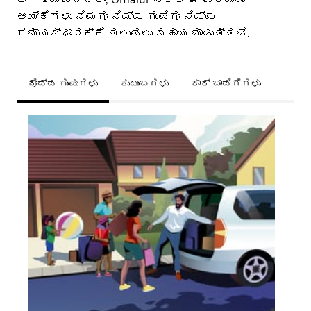
ಆಯ್ಕೆಗಳು ನಿಮಗೂ ನಿಮ್ಮ ಗುಂಪಿಗೂ ನಿಮ್ಮ
ಗಮ್ಯಸ್ಥಾನಕ್ಕೆ ತಲುಪಲು ಸಹಾಯ ಮಾಡುತ್ತವೆ.
ದೊಡ್ಡ ಗುಂಪುಗಳು
ಕುಟುಂಬಗಳು
ಕಾರ್ ಬಾಡಿಗೆಗಳು