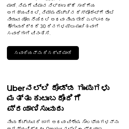
ಮಾಡಿ. ನಿಮಗೆ ವಿಮಾನ ನಿಲ್ದಾಣಕ್ಕೆ ಸಾರಿಗೆಯ
ಅಗತ್ಯವಿರಲಿ, ನಿಮ್ಮ ಮೆಚ್ಚಿನ ರೆಸ್ಟೋರೆಂಟ್‌ಗೆ ಭೇಟಿ
ನೀಡುವ ಯೋಜನೆಯಿರಲಿ ಅಥವಾ ನೀವು ಬೇರೆ ಎಲ್ಲಾದರೂ
ಹೋಗುವುದಿದ್ದರೆ 30 ದಿನಗಳಷ್ಟು ಮುಂಚಿತವಾಗಿ
ಸವಾರಿಗಾಗಿ ವಿನಂತಿಸಿ.
ಸವಾರಿಯನ್ನು ರಿಸರ್ವ್ ಮಾಡಿ
Uberನಲ್ಲಿ ದೊಡ್ಡ ಗುಂಪುಗಳು
ಮತ್ತು ಕುಟುಂಬದೊಂದಿಗೆ
ಪ್ರಯಾಣಿಸುವುದು
ನೀವು ಹೆಚ್ಚುವರಿ ಜಾಗ ಅಥವಾ ವಿಶೇಷ ಸೌಲಭ್ಯಗಳನ್ನು
ಅಗತ್ಯವಿದ್ದರೂ, Omalur ನಲ್ಲಿ ಈ ಪ್ರಯಾಣ