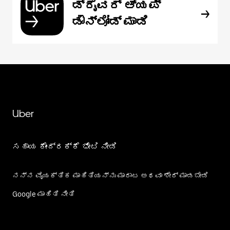
ಡ್ರೈವರ್ ಆ್ಯಪ್
ಡೌನ್‌ಲೋಡ್ ಮಾಡಿ
Uber
ಸಹಾಯ ಕೇಂದ್ರಕ್ಕೆ ಭೇಟಿ ನೀಡಿ
ನನ್ನ ವೈಯಕ್ತಿಕ ಮಾಹಿತಿಯನ್ನು ಮಾರಾಟ ಅಥವಾ ಶೇರ್‌ ಮಾಡಬೇಡಿ
Google ಮಾಹಿತಿ ನೀತಿ