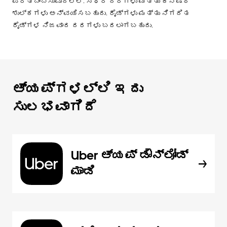
ಪ್ರತಿಬಿಂಬಿಸುವುದಿಲ್ಲ. ಸ್ಥಿರ ದರಗಳು ಮತ್ತು ಕನಿಷ್ಠ
ಶುಲ್ಕಗಳು ಅನ್ವಯಿಸಬಹುದು. ರೈಡ್‌ಗಳು ಮತ್ತು ನಿಗದಿತ
ರೈಡ್‌ಗಳ ನಿಜವಾದ ದರಗಳು ಬದಲಾಗಬಹುದು.
ಆ್ಯಪ್‌‌ಗಳಲ್ಲಿ ಇದು
ಸುಲಭವಾಗಿದೆ
Uber ಆ್ಯಪ್‍ ಡೌನ್‌ಲೋಡ್
ಮಾಡಿ