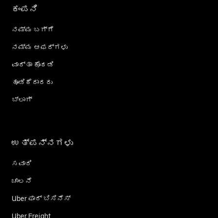
ಕಂಪನಿ
ನಮ್ಮ ಬಗ್ಗೆ
ನಮ್ಮ ಆಫರ್‌ಗಳು
ವಾರ್ತಾ ಕೊಠಡಿ
ಹೂಡಿಕೆದಾರರು
ಬ್ಲಾಗ್
ಉತ್ಪನ್ನಗಳು
ಸವಾರಿ
ಚಾಲನೆ
Uber ಫಾರ್ ಬಿಸಿನೆಸ್
Uber Freight