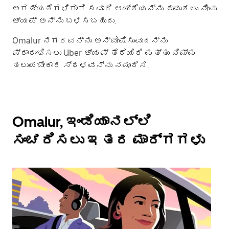
ಅಗತ್ಯತೆಗಳಿಗಾಗಿ ಸವಾರಿ ಆಯ್ಕೆಯನ್ನು ಹುಡುಕಲು ನೀವು
ಆ್ಯಪ್ ಅನ್ನು ಬಳಸಬಹುದು.
Omalur ನಗರವನ್ನು ಅನ್ವೇಷಿಸುವುದನ್ನು
ಪ್ರಾರಂಭಿಸಲು Uber ಆ್ಯಪ್ ತೆರೆಯಿರಿ ಮತ್ತು ನಿಮ್ಮ
ತಲುಪಬೇಕಾದ ಸ್ಥಳವನ್ನು ನಮೂದಿಸಿ.
Omalur, ಇಂಡಿಯಾನಲ್ಲಿ
ಸಂಚರಿಸಲು ಇತರ ಮಾರ್ಗಗಳು