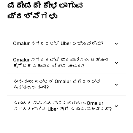
ಪದೇಪದೇ ಕೇಳಲಾಗುವ
ಪ್ರಶ್ನೆಗಳು
Omalur ನಗರದಲ್ಲಿ Uber ಲಭ್ಯವಿದೆಯೇ?
Omalur ನಗರದಲ್ಲಿ ಪ್ರಯಾಣಿಸಲು ಅತ್ಯಂತ
ಕೈಗೆಟಕಬಹುದಾದ ವಿಧಾನ ಯಾವುದು?
ನಾನು ಕಾರು ಇಲ್ಲದೆ Omalur ನಗರದಲ್ಲಿ
ಸುತ್ತಾಡಬಹುದೇ?
ಸವಾರರನ್ನು ಸುರಕ್ಷಿತವಾಗಿಡಲು Omalur
ನಗರದಲ್ಲಿನ Uber ಹೇಗೆ ಸಹಾಯ ಮಾಡುತ್ತದೆ?