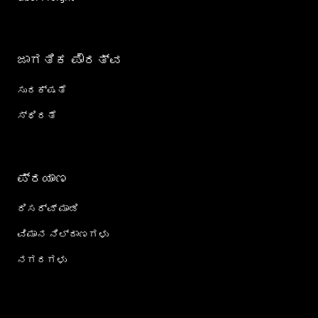
ಜಾಗತಿಕ ಪೌರತ್ವ
ಸುರಕ್ಷತೆ
ಸ್ಥಿರತೆ
ಪ್ರಯಾಣ
ರಿಸರ್ವ್ ಮಾಡಿ
ವಿಮಾನ ನಿಲ್ದಾಣಗಳು
ನಗರಗಳು