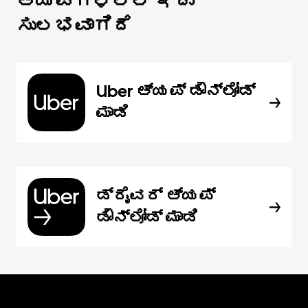
ಆ್ಯಪ್‌‌ಗಳಲ್ಲಿ ಇದು
ಸುಲಭವಾಗಿದೆ
Uber ಆ್ಯಪ್‍ ಡೌನ್‌ಲೋಡ್
ಮಾಡಿ
ಡ್ರೈವರ್ ಆ್ಯಪ್
ಡೌನ್‌ಲೋಡ್ ಮಾಡಿ