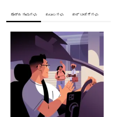
ದೊಡ್ಡ ಗುಂಪುಗಳು
ಕುಟುಂಬಗಳು
ಕಾರ್ ಬಾಡಿಗೆಗಳು