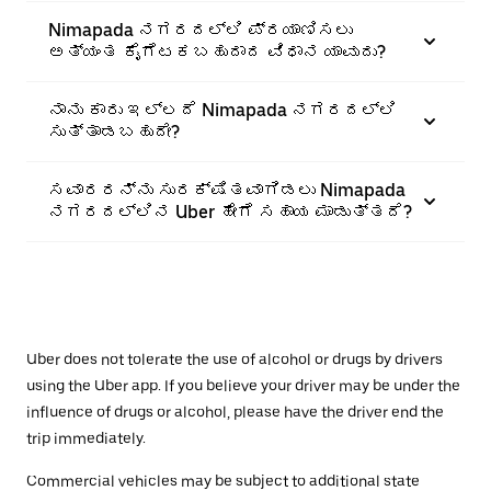
Nimapada ನಗರದಲ್ಲಿ ಪ್ರಯಾಣಿಸಲು
ಅತ್ಯಂತ ಕೈಗೆಟಕಬಹುದಾದ ವಿಧಾನ ಯಾವುದು?
ನಾನು ಕಾರು ಇಲ್ಲದೆ Nimapada ನಗರದಲ್ಲಿ
ಸುತ್ತಾಡಬಹುದೇ?
ಸವಾರರನ್ನು ಸುರಕ್ಷಿತವಾಗಿಡಲು Nimapada
ನಗರದಲ್ಲಿನ Uber ಹೇಗೆ ಸಹಾಯ ಮಾಡುತ್ತದೆ?
Uber does not tolerate the use of alcohol or drugs by drivers
using the Uber app. If you believe your driver may be under the
influence of drugs or alcohol, please have the driver end the
trip immediately.
Commercial vehicles may be subject to additional state