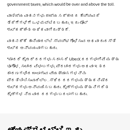
government taxes, which would be over and above the toll.
ವಾಣಿಜ್ಯ ವಾಹನಗಳು ರಾಜ್ಯ ಸರ್ಕಾರದ ಹೆಚ್ಚುವರಿ
ತೆರಿಗೆಗಳಿಗೆ ಒಳಪಟ್ಟಿರಬಹುದು, ಇದು ಟೋಲ್
ಶುಲ್ಕಕ್ಕಿಂತ ಅಧಿಕವಾಗಿರುತ್ತದೆ.
ವಾಹನಕ್ಕೆ ಹಾನಿಯಾದಲ್ಲಿ ಸ್ವಚ್ಛಗೊಳಿಸುವ ಅಥವಾ ದುರಸ್ತಿ
ಶುಲ್ಕ ಅನ್ವಯವಾಗಬಹುದು.
*ಮಾದರಿ ರೈಡರ್ ದರಗಳು ಸರಾಸರಿ UberX ದರಗಳಾಗಿವೆ ಮತ್ತು
ಭೂಗೋಳ, ಸಂಚಾರ ವಿಳಂಬಗಳು, ಪ್ರಚಾರಗಳು ಅಥವಾ ಇತರ
ಕಾರಣಗಳಿಂದ ಉಂಟಾಗುವ ವ್ಯತ್ಯಾಸಗಳನ್ನು
ಪ್ರತಿಬಿಂಬಿಸುವುದಿಲ್ಲ. ಸ್ಥಿರ ದರಗಳು ಮತ್ತು ಕನಿಷ್ಠ
ಶುಲ್ಕಗಳು ಅನ್ವಯಿಸಬಹುದು. ರೈಡ್‌ಗಳು ಮತ್ತು ನಿಗದಿತ
ರೈಡ್‌ಗಳ ನಿಜವಾದ ದರಗಳು ಬದಲಾಗಬಹುದು.