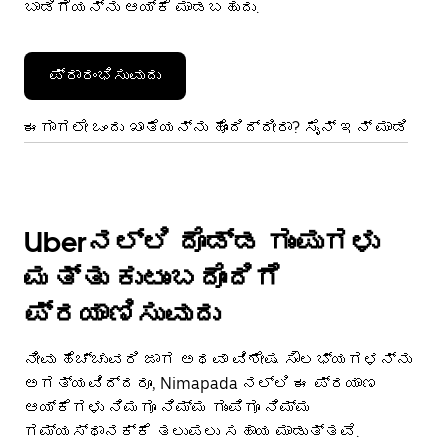
ಬಾಡಿಗೆಯನ್ನು ಆಯ್ಕೆ ಮಾಡಬಹುದು.
ಪ್ರಾರಂಭಿಸುವುದು
ಈಗಾಗಲೇ ಒಂದು ಖಾತೆಯನ್ನು ಹೊಂದಿದ್ದೀರಾ? ಸೈನ್ ಇನ್ ಮಾಡಿ
Uberನಲ್ಲಿ ದೊಡ್ಡ ಗುಂಪುಗಳು
ಮತ್ತು ಕುಟುಂಬದೊಂದಿಗೆ
ಪ್ರಯಾಣಿಸುವುದು
ನೀವು ಹೆಚ್ಚುವರಿ ಜಾಗ ಅಥವಾ ವಿಶೇಷ ಸೌಲಭ್ಯಗಳನ್ನು
ಅಗತ್ಯವಿದ್ದರೂ, Nimapada ನಲ್ಲಿ ಈ ಪ್ರಯಾಣ
ಆಯ್ಕೆಗಳು ನಿಮಗೂ ನಿಮ್ಮ ಗುಂಪಿಗೂ ನಿಮ್ಮ
ಗಮ್ಯಸ್ಥಾನಕ್ಕೆ ತಲುಪಲು ಸಹಾಯ ಮಾಡುತ್ತವೆ.