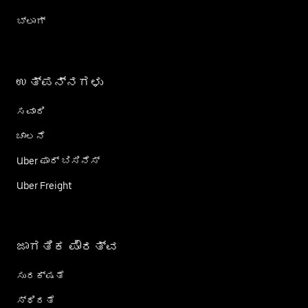
ಬ್ಲಾಗ್
ಉತ್ಪನ್ನಗಳು
ಸವಾರಿ
ಚಾಲನೆ
Uber ಫಾರ್ ಬಿಸಿನೆಸ್
Uber Freight
ಜಾಗತಿಕ ಪೌರತ್ವ
ಸುರಕ್ಷತೆ
ಸ್ಥಿರತೆ