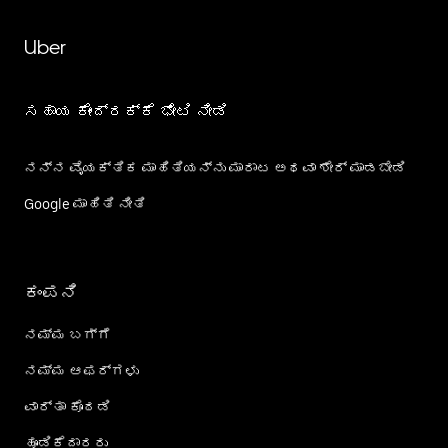
Uber
ಸಹಾಯ ಕೇಂದ್ರಕ್ಕೆ ಭೇಟಿ ನೀಡಿ
ನನ್ನ ವೈಯಕ್ತಿಕ ಮಾಹಿತಿಯನ್ನು ಮಾರಾಟ ಅಥವಾ ಶೇರ್‌ ಮಾಡಬೇಡಿ
Google ಮಾಹಿತಿ ನೀತಿ
ಕಂಪನಿ
ನಮ್ಮ ಬಗ್ಗೆ
ನಮ್ಮ ಆಫರ್‌ಗಳು
ವಾರ್ತಾ ಕೊಠಡಿ
ಹೂಡಿಕೆದಾರರು