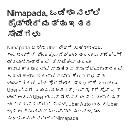
Nimapada, ಒಡಿಶಾ ನಲ್ಲಿ
ರೈಡ್‌ಶೇರ್ ಮತ್ತು ಇತರ
ಸೇವೆಗಳು
Nimapada ಅನ್ನು Uber ನೊಂದಿಗೆ ಸುತ್ತಾಡುವುದು
ಸುಲಭವಾಗಿದೆ. ನೀವು ರೈಲು ನಿಲ್ದಾಣ ಅಥವಾ ಏರ್‌ಪೋರ್ಟ್‌ಗೆ
ಪ್ರಯಾಣಿಸುತ್ತಿರಲಿ, ರೆಸ್ಟೋರೆಂಟ್ ಅಥವಾ
ಕಾರ್ಯಕ್ರಮದಲ್ಲಿ ಸ್ನೇಹಿತರನ್ನು ಭೇಟಿಯಾಗುತ್ತಿರಲಿ,
ಅಥವಾ ಪಟ್ಟಣದಲ್ಲಿ ಸಣ್ಣ ಕೆಲಸಗಳನ್ನು
ಮಾಡುತ್ತಿರಲಿ, ನೀವು ಹೋಗಬೇಕಾದ ಸ್ಥಳಕ್ಕೆ ತಲುಪಲು
Uber ನಿಮಗೆ ಸಹಾಯ ಮಾಡುತ್ತದೆ. ಆನ್‌ಲೈನ್‌ಗೆ ಸೈನ್ ಇನ್
ಮಾಡಿ ಅಥವಾ Uber ಆ್ಯಪ್ ತೆರೆಯಿರಿ ಮತ್ತು ನಲ್ಲಿ ಮನೆ
ಬಾಗಿಲಿನ ಪಿಕಪ್‌ಗಾಗಿ ಕ್ಯಾಬ್, Uber Auto ಅಥವಾ Uber
ಬೈಕ್ ಅನ್ನು ವಿನಂತಿಸಲು ನಿಮ್ಮ ತಲುಪಬೇಕಾದ
ಸ್ಥಳವನ್ನು ನಮೂದಿಸಿNimapada.