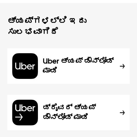
ಆ್ಯಪ್‌‌ಗಳಲ್ಲಿ ಇದು
ಸುಲಭವಾಗಿದೆ
Uber ಆ್ಯಪ್‍ ಡೌನ್‌ಲೋಡ್
ಮಾಡಿ
ಡ್ರೈವರ್ ಆ್ಯಪ್
ಡೌನ್‌ಲೋಡ್ ಮಾಡಿ