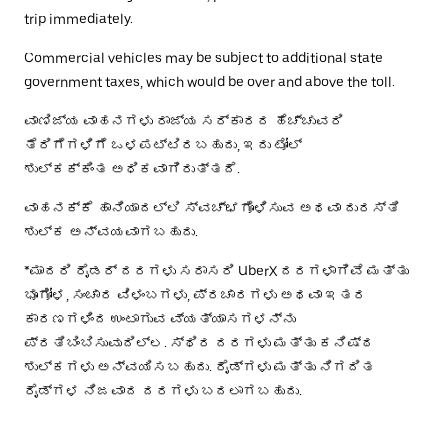
trip immediately.
Commercial vehicles may be subject to additional state
government taxes, which would be over and above the toll.
ವಾಣಿಜ್ಯ ವಾಹನಗಳು ರಾಜ್ಯ ಸರ್ಕಾರದ ಹೆಚ್ಚುವರಿ
ತೆರಿಗೆಗಳಿಗೆ ಒಳಪಟ್ಟಿರಬಹುದು, ಇದು ಟೋಲ್
ಶುಲ್ಕಕ್ಕಿಂತ ಅಧಿಕವಾಗಿರುತ್ತದೆ.
ವಾಹನಕ್ಕೆ ಹಾನಿಯಾದಲ್ಲಿ ಸ್ವಚ್ಛಗೊಳಿಸುವ ಅಥವಾ ದುರಸ್ತಿ
ಶುಲ್ಕ ಅನ್ವಯವಾಗಬಹುದು.
*ಮಾದರಿ ರೈಡರ್ ದರಗಳು ಸರಾಸರಿ UberX ದರಗಳಾಗಿವೆ ಮತ್ತು
ಭೂಗೋಳ, ಸಂಚಾರ ವಿಳಂಬಗಳು, ಪ್ರಚಾರಗಳು ಅಥವಾ ಇತರ
ಕಾರಣಗಳಿಂದ ಉಂಟಾಗುವ ವ್ಯತ್ಯಾಸಗಳನ್ನು
ಪ್ರತಿಬಿಂಬಿಸುವುದಿಲ್ಲ. ಸ್ಥಿರ ದರಗಳು ಮತ್ತು ಕನಿಷ್ಠ
ಶುಲ್ಕಗಳು ಅನ್ವಯಿಸಬಹುದು. ರೈಡ್‌ಗಳು ಮತ್ತು ನಿಗದಿತ
ರೈಡ್‌ಗಳ ನಿಜವಾದ ದರಗಳು ಬದಲಾಗಬಹುದು.