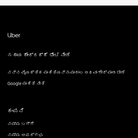
Uber
ಸಹಾಯ ಕೇಂದ್ರಕ್ಕೆ ಭೇಟಿ ನೀಡಿ
ನನ್ನ ವೈಯಕ್ತಿಕ ಮಾಹಿತಿಯನ್ನು ಮಾರಾಟ ಅಥವಾ ಶೇರ್‌ ಮಾಡಬೇಡಿ
Google ಮಾಹಿತಿ ನೀತಿ
ಕಂಪನಿ
ನಮ್ಮ ಬಗ್ಗೆ
ನಮ್ಮ ಆಫರ್‌ಗಳು