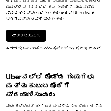
ಅಥವಾ ಇವೆರಡರ ಮೂಲಕ ನಿಮ್ಮದೇ ವೇಳಾಪಟ್ಟಿಯಲ್ಲಿ
ಮುಂಪಲ್ಲೆ ನಗರದಲ್ಲಿ ಹಣ ಸಂಪಾದಿಸಿ. ನೀವು ನಿಮ್ಮ
ಸ್ವಂತ ಕಾರನ್ನು ಬಳಸಬಹುದು ಅಥವಾ Uber ಮೂಲಕ
ಬಾಡಿಗೆಯನ್ನು ಆಯ್ಕೆ ಮಾಡಬಹುದು.
ಪ್ರಾರಂಭಿಸುವುದು
ಈಗಾಗಲೇ ಒಂದು ಖಾತೆಯನ್ನು ಹೊಂದಿದ್ದೀರಾ? ಸೈನ್ ಇನ್ ಮಾಡಿ
Uberನಲ್ಲಿ ದೊಡ್ಡ ಗುಂಪುಗಳು
ಮತ್ತು ಕುಟುಂಬದೊಂದಿಗೆ
ಪ್ರಯಾಣಿಸುವುದು
ನೀವು ಹೆಚ್ಚುವರಿ ಜಾಗ ಅಥವಾ ವಿಶೇಷ ಸೌಲಭ್ಯಗಳನ್ನು