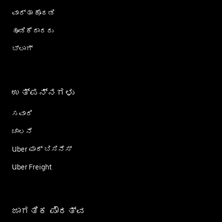
ವಾರ್ತಾ ಕೊಠಡಿ
ಹೂಡಿಕೆದಾರರು
ಬ್ಲಾಗ್
ಉತ್ಪನ್ನಗಳು
ಸವಾರಿ
ಚಾಲನೆ
Uber ಫಾರ್ ಬಿಸಿನೆಸ್
Uber Freight
ಜಾಗತಿಕ ಪೌರತ್ವ