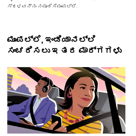
ಸ್ಥಳವನ್ನು ನಮೂದಿಸಿಮುಂಪಲ್ಲೆ.
ಮುಂಪಲ್ಲೆ, ಇಂಡಿಯಾನಲ್ಲಿ
ಸಂಚರಿಸಲು ಇತರ ಮಾರ್ಗಗಳು