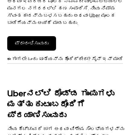
ಅಥವಾ ಇವೆರಡರ ಮೂಲಕ ನಿಮ್ಮದೇ ವೇಳಾಪಟ್ಟಿಯಲ್ಲಿ
ಮುನಗಲ ನಗರದಲ್ಲಿ ಹಣ ಸಂಪಾದಿಸಿ. ನೀವು ನಿಮ್ಮ
ಸ್ವಂತ ಕಾರನ್ನು ಬಳಸಬಹುದು ಅಥವಾ Uber ಮೂಲಕ
ಬಾಡಿಗೆಯನ್ನು ಆಯ್ಕೆ ಮಾಡಬಹುದು.
ಪ್ರಾರಂಭಿಸುವುದು
ಈಗಾಗಲೇ ಒಂದು ಖಾತೆಯನ್ನು ಹೊಂದಿದ್ದೀರಾ? ಸೈನ್ ಇನ್ ಮಾಡಿ
Uberನಲ್ಲಿ ದೊಡ್ಡ ಗುಂಪುಗಳು
ಮತ್ತು ಕುಟುಂಬದೊಂದಿಗೆ
ಪ್ರಯಾಣಿಸುವುದು
ನೀವು ಹೆಚ್ಚುವರಿ ಜಾಗ ಅಥವಾ ವಿಶೇಷ ಸೌಲಭ್ಯಗಳನ್ನು