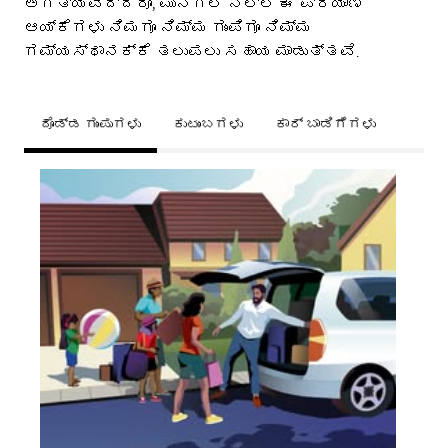
ಅಗತ್ಯವಿದ್ದರೂ, ಮುನಗಲ ನಲ್ಲಿ ಈ ಪ್ರಯಾಣ
ಆಯ್ಕೆಗಳು ನಿಮಗೂ ನಿಮ್ಮ ಗುಂಪಿಗೂ ನಿಮ್ಮ
ಗಮ್ಯಸ್ಥಾನಕ್ಕೆ ತಲುಪಲು ಸಹಾಯ ಮಾಡುತ್ತವೆ.
ದೊಡ್ಡ ಗುಂಪುಗಳು
ಕುಟುಂಬಗಳು
ಕಾರ್ ಬಾಡಿಗೆಗಳು