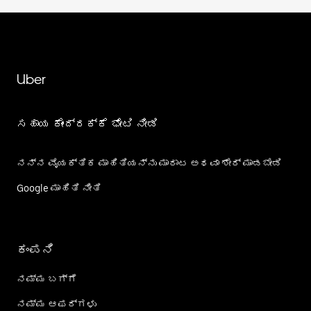
Uber
ಸಹಾಯ ಕೇಂದ್ರಕ್ಕೆ ಭೇಟಿ ನೀಡಿ
ನನ್ನ ವೈಯಕ್ತಿಕ ಮಾಹಿತಿಯನ್ನು ಮಾರಾಟ ಅಥವಾ ಶೇರ್‌ ಮಾಡಬೇಡಿ
Google ಮಾಹಿತಿ ನೀತಿ
ಕಂಪನಿ
ನಮ್ಮ ಬಗ್ಗೆ
ನಮ್ಮ ಆಫರ್‌ಗಳು