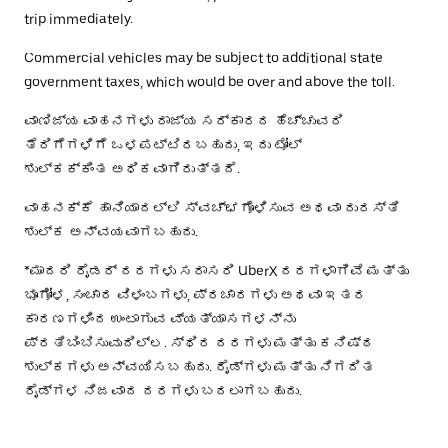
trip immediately.
Commercial vehicles may be subject to additional state
government taxes, which would be over and above the toll.
ವಾಣಿಜ್ಯ ವಾಹನಗಳು ರಾಜ್ಯ ಸರ್ಕಾರದ ಹೆಚ್ಚುವರಿ
ತೆರಿಗೆಗಳಿಗೆ ಒಳಪಟ್ಟಿರಬಹುದು, ಇದು ಟೋಲ್
ಶುಲ್ಕಕ್ಕಿಂತ ಅಧಿಕವಾಗಿರುತ್ತದೆ.
ವಾಹನಕ್ಕೆ ಹಾನಿಯಾದಲ್ಲಿ ಸ್ವಚ್ಛಗೊಳಿಸುವ ಅಥವಾ ದುರಸ್ತಿ
ಶುಲ್ಕ ಅನ್ವಯವಾಗಬಹುದು.
*ಮಾದರಿ ರೈಡರ್ ದರಗಳು ಸರಾಸರಿ UberX ದರಗಳಾಗಿವೆ ಮತ್ತು
ಭೂಗೋಳ, ಸಂಚಾರ ವಿಳಂಬಗಳು, ಪ್ರಚಾರಗಳು ಅಥವಾ ಇತರ
ಕಾರಣಗಳಿಂದ ಉಂಟಾಗುವ ವ್ಯತ್ಯಾಸಗಳನ್ನು
ಪ್ರತಿಬಿಂಬಿಸುವುದಿಲ್ಲ. ಸ್ಥಿರ ದರಗಳು ಮತ್ತು ಕನಿಷ್ಠ
ಶುಲ್ಕಗಳು ಅನ್ವಯಿಸಬಹುದು. ರೈಡ್‌ಗಳು ಮತ್ತು ನಿಗದಿತ
ರೈಡ್‌ಗಳ ನಿಜವಾದ ದರಗಳು ಬದಲಾಗಬಹುದು.