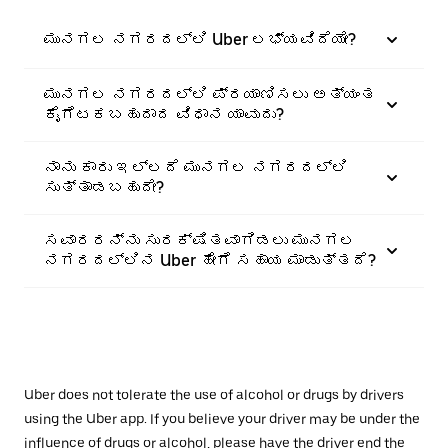
ಮುನಗಲ ನಗರದಲ್ಲಿ Uber ಲಭ್ಯವಿದೆಯೇ?
ಮುನಗಲ ನಗರದಲ್ಲಿ ಪ್ರಯಾಣಿಸಲು ಅತ್ಯಂತ
ಕೈಗೆಟಕಬಹುದಾದ ವಿಧಾನ ಯಾವುದು?
ನಾನು ಕಾರು ಇಲ್ಲದೆ ಮುನಗಲ ನಗರದಲ್ಲಿ
ಸುತ್ತಾಡಬಹುದೇ?
ಸವಾರರನ್ನು ಸುರಕ್ಷಿತವಾಗಿಡಲು ಮುನಗಲ
ನಗರದಲ್ಲಿನ Uber ಹೇಗೆ ಸಹಾಯ ಮಾಡುತ್ತದೆ?
Uber does not tolerate the use of alcohol or drugs by drivers
using the Uber app. If you believe your driver may be under the
influence of drugs or alcohol, please have the driver end the