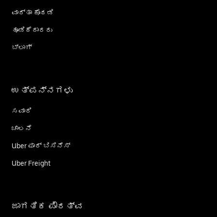
ವಾರ್ತಾ ಕೊಠಡಿ
ಹೂಡಿಕೆದಾರರು
ಬ್ಲಾಗ್
ಉತ್ಪನ್ನಗಳು
ಸವಾರಿ
ಚಾಲನೆ
Uber ಫಾರ್ ಬಿಸಿನೆಸ್
Uber Freight
ಜಾಗತಿಕ ಪೌರತ್ವ