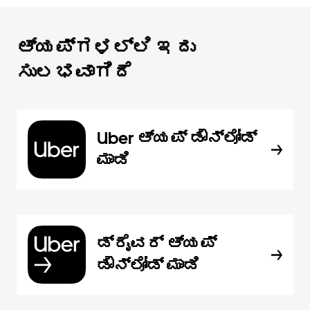
ಆ್ಯಪ್‌‌ಗಳಲ್ಲಿ ಇದು
ಸುಲಭವಾಗಿದೆ
Uber ಆ್ಯಪ್‍ ಡೌನ್‌ಲೋಡ್
ಮಾಡಿ
ಡ್ರೈವರ್ ಆ್ಯಪ್
ಡೌನ್‌ಲೋಡ್ ಮಾಡಿ