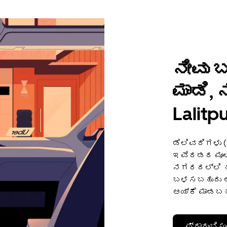
ನೀವು 
ಮಾಡಿ,
Lalitp
ಡೆಲಿವರಿಗಳು 
ಇವೆರಡರ ಮೂಲಕ
ನಗರದಲ್ಲಿ ಹಣ
ಬಳಸಬಹುದು ಅಥ
ಆಯ್ಕೆ ಮಾಡಬಹ
ಪ್ರಾರಂಭಿಸು