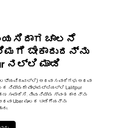
ಬಯಸಿದಾಗ ಚಾಲನೆ
 ನಿಮಗೆ ಬೇಕಾದುದನ್ನು
ur ನಲ್ಲಿ ಮಾಡಿ
(ಲಭ್ಯವಿರುವಲ್ಲಿ) ಅಥವಾ ಸವಾರಿಗಳು ಅಥವಾ
 ನಿಮ್ಮದೇ ವೇಳಾಪಟ್ಟಿಯಲ್ಲಿ Lalitpur
 ಸಂಪಾದಿಸಿ. ನೀವು ನಿಮ್ಮ ಸ್ವಂತ ಕಾರನ್ನು
ವಾ Uber ಮೂಲಕ ಬಾಡಿಗೆಯನ್ನು
ುದು.
ವುದು