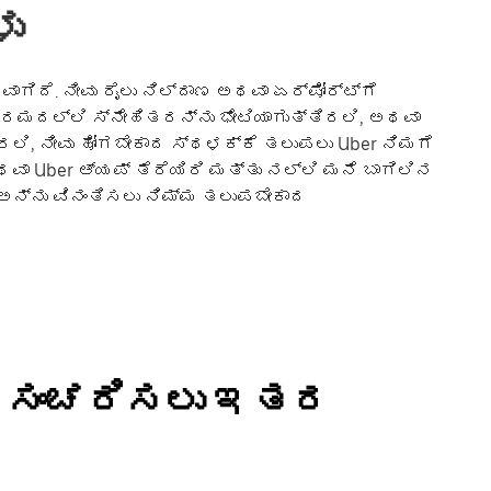
ು
ಭವಾಗಿದೆ. ನೀವು ರೈಲು ನಿಲ್ದಾಣ ಅಥವಾ ಏರ್‌ಪೋರ್ಟ್‌ಗೆ
ಕ್ರಮದಲ್ಲಿ ಸ್ನೇಹಿತರನ್ನು ಭೇಟಿಯಾಗುತ್ತಿರಲಿ, ಅಥವಾ
ಿ, ನೀವು ಹೋಗಬೇಕಾದ ಸ್ಥಳಕ್ಕೆ ತಲುಪಲು Uber ನಿಮಗೆ
ಅಥವಾ Uber ಆ್ಯಪ್ ತೆರೆಯಿರಿ ಮತ್ತು ನಲ್ಲಿ ಮನೆ ಬಾಗಿಲಿನ
ಕ್ ಅನ್ನು ವಿನಂತಿಸಲು ನಿಮ್ಮ ತಲುಪಬೇಕಾದ
್ಲಿ ಸಂಚರಿಸಲು ಇತರ