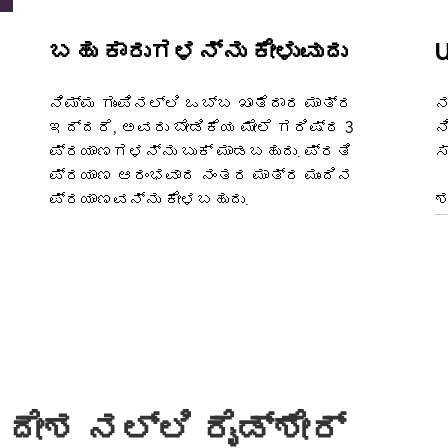
ಬಹು ಕಾರುಗಳನ್ನು ಕೇಳುವುದು
U
ನಿಮ್ಮ ಗುಂಪಿನಲ್ಲಿ ಒಬ್ಬ ಖಾತೆದಾರ ಮಾತ್ರ
ನ
ಇದ್ದರೆ, ಅವರು ಬೇಡಿಕೆಯ ಮೇಲೆ ಗರಿಷ್ಠ 3
ನ
ಪ್ರಯಾಣಗಳನ್ನು ಬುಕ್ ಮಾಡಬಹುದು. ಪ್ರತಿ
ಸ
ಪ್ರಯಾಣ ಆರಂಭವಾದ ನಂತರ ಮಾತ್ರ ಮುಂದಿನ
ಪ್ರಯಾಣವನ್ನು ಕೇಳಬಹುದು.
ಶ
ದೇಶ ನಲ್ಲಿ ರೈಡ್‌ಶೇರ್