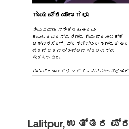
ಗುಂಪು ಪ್ರಯಾಣಗಳು
ನೀವು ನಿಮ್ಮ ಸ್ನೇಹಿತರು ಅಥವಾ
ಕುಟುಂಬದವರನ್ನು ನಿಮ್ಮ ಗುಂಪು ಪ್ರಯಾಣಕ್ಕೆ
ಆಹ್ವಾನಿಸಿದಾಗ, ಪ್ರತಿಯೊಬ್ಬರೂ ತಮ್ಮದೇ ಆದ
ಪಿಕಪ್ ಅಥವಾ ಡ್ರಾಪ್‌ಆಫ್ ಸ್ಥಳವನ್ನು
ಸೇರಿಸಬಹುದು.
ಗುಂಪು ಪ್ರಯಾಣಗಳ ಬಗ್ಗೆ ಇನ್ನಷ್ಟು ತಿಳಿಯಿರಿ
Lalitpur, ಉತ್ತರ ಪ್ರ