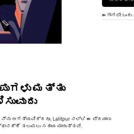
ಈಗಾಗಲೇ ಒಂದು ಖ
ಂಪುಗಳು ಮತ್ತು
ಿಸುವುದು
ನ್ನು ಅಗತ್ಯವಿದ್ದರೂ, Lalitpur ನಲ್ಲಿ ಈ ಪ್ರಯಾಣ
ಸ್ಥಾನಕ್ಕೆ ತಲುಪಲು ಸಹಾಯ ಮಾಡುತ್ತವೆ.