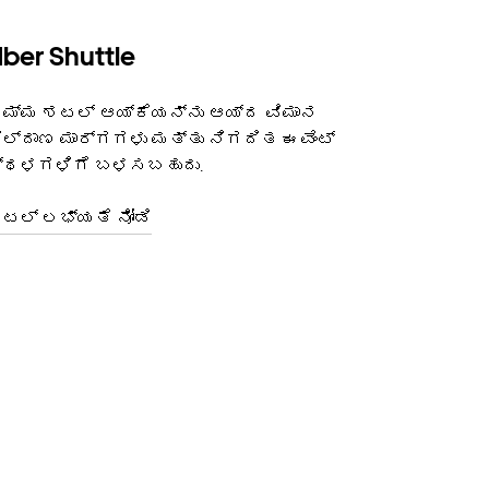
ber Shuttle
ಮ್ಮ ಶಟಲ್ ಆಯ್ಕೆಯನ್ನು ಆಯ್ದ ವಿಮಾನ
ಿಲ್ದಾಣ ಮಾರ್ಗಗಳು ಮತ್ತು ನಿಗದಿತ ಈವೆಂಟ್
್ಥಳಗಳಿಗೆ ಬಳಸಬಹುದು.
ಟಲ್ ಲಭ್ಯತೆ ನೋಡಿ