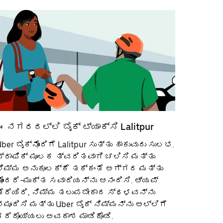
ಈ ನಗರದಲ್ಲಿ ಬೈಕ್ ಟ್ಯಾಕ್ಸಿ Lalitpur
ber ಬೈಕ್‌ನೊಂದಿಗೆ Lalitpur ಸುತ್ತು ಹಾಕುವುದು ಸುಲಭ.
ಟ್ರಾಫಿಕ್ ಮೂಲಕ ತ್ವರಿತವಾಗಿ ಚಲಿಸಿ ಮತ್ತು
ನಿಮ್ಮ ಅನುಕೂಲಕ್ಕೆ ತಕ್ಕಂತೆ ಅಗ್ಗದ ಮತ್ತು
ತೊಂದರೆ-ಮುಕ್ತ ಸವಾರಿಯನ್ನು ಆನಂದಿಸಿ. ಆ್ಯಪ್
ತೆರೆಯಿರಿ, ನಿಮ್ಮ ತಲುಪಬೇಕಾದ ಸ್ಥಳವನ್ನು
ನಮೂದಿಸಿ ಮತ್ತು Uber ಬೈಕ್ ನಿಮ್ಮನ್ನು ಅಲ್ಲಿಗೆ
ಕರೆದೊಯ್ಯಲು ಅವಕಾಶ ಮಾಡಿಕೊಡಿ.