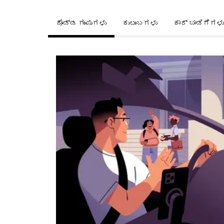
ದೊಡ್ಡ ಗುಂಪುಗಳು
ಕುಟುಂಬಗಳು
ಕಾರ್ ಬಾಡಿಗೆಗಳು