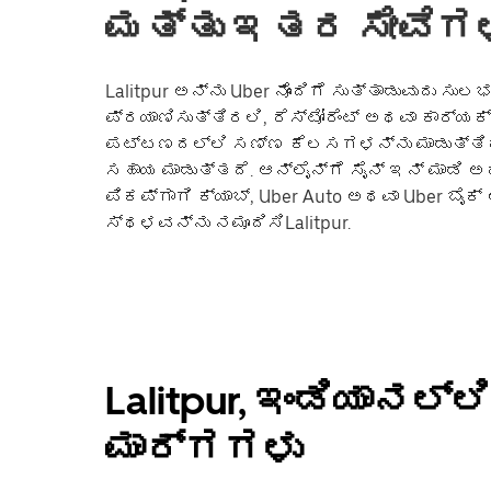
ಮತ್ತು ಇತರ ಸೇವೆಗಳ
Lalitpur ಅನ್ನು Uber ನೊಂದಿಗೆ ಸುತ್ತಾಡುವುದು ಸುಲ
ಪ್ರಯಾಣಿಸುತ್ತಿರಲಿ, ರೆಸ್ಟೋರೆಂಟ್ ಅಥವಾ ಕಾರ್ಯ
ಪಟ್ಟಣದಲ್ಲಿ ಸಣ್ಣ ಕೆಲಸಗಳನ್ನು ಮಾಡುತ್ತಿರಲ
ಸಹಾಯ ಮಾಡುತ್ತದೆ. ಆನ್‌ಲೈನ್‌ಗೆ ಸೈನ್ ಇನ್ ಮಾಡಿ 
ಪಿಕಪ್‌ಗಾಗಿ ಕ್ಯಾಬ್, Uber Auto ಅಥವಾ Uber ಬೈ
ಸ್ಥಳವನ್ನು ನಮೂದಿಸಿLalitpur.
Lalitpur, ಇಂಡಿಯಾನಲ
ಮಾರ್ಗಗಳು