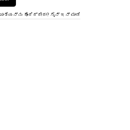
ಾತೆಯನ್ನು ಹೊಂದಿದ್ದೀರಾ? ಸೈನ್ ಇನ್ ಮಾಡಿ