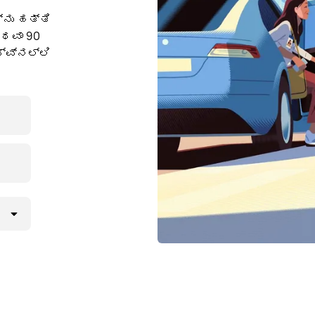
ನು ಹತ್ತಿ
ಅಥವಾ 90
ವ್‌ನಲ್ಲಿ