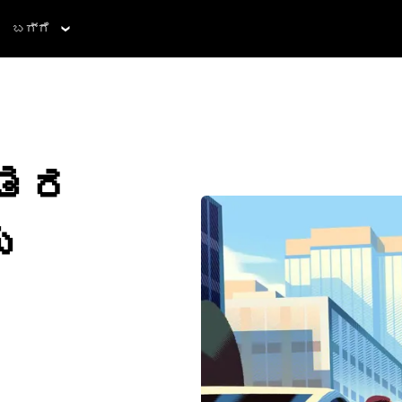
ಬಗ್ಗೆ
ಂತರ
ು