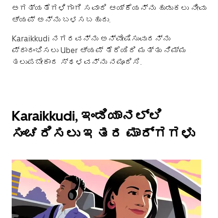
ಅಗತ್ಯತೆಗಳಿಗಾಗಿ ಸವಾರಿ ಆಯ್ಕೆಯನ್ನು ಹುಡುಕಲು ನೀವು
ಆ್ಯಪ್ ಅನ್ನು ಬಳಸಬಹುದು.
Karaikkudi ನಗರವನ್ನು ಅನ್ವೇಷಿಸುವುದನ್ನು
ಪ್ರಾರಂಭಿಸಲು Uber ಆ್ಯಪ್ ತೆರೆಯಿರಿ ಮತ್ತು ನಿಮ್ಮ
ತಲುಪಬೇಕಾದ ಸ್ಥಳವನ್ನು ನಮೂದಿಸಿ.
Karaikkudi, ಇಂಡಿಯಾನಲ್ಲಿ
ಸಂಚರಿಸಲು ಇತರ ಮಾರ್ಗಗಳು