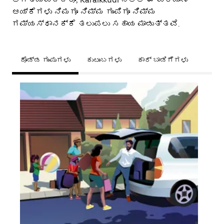
ಆಯ್ಕೆಗಳು ನಿಮಗೂ ನಿಮ್ಮ ಗುಂಪಿಗೂ ನಿಮ್ಮ
ಗಮ್ಯಸ್ಥಾನಕ್ಕೆ ತಲುಪಲು ಸಹಾಯ ಮಾಡುತ್ತವೆ.
ದೊಡ್ಡ ಗುಂಪುಗಳು
ಕುಟುಂಬಗಳು
ಕಾರ್ ಬಾಡಿಗೆಗಳು