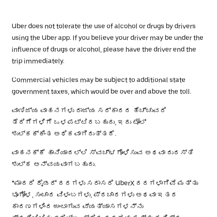
Uber does not tolerate the use of alcohol or drugs by drivers
using the Uber app. If you believe your driver may be under the
influence of drugs or alcohol, please have the driver end the
trip immediately.
Commercial vehicles may be subject to additional state
government taxes, which would be over and above the toll.
ವಾಣಿಜ್ಯ ವಾಹನಗಳು ರಾಜ್ಯ ಸರ್ಕಾರದ ಹೆಚ್ಚುವರಿ
ತೆರಿಗೆಗಳಿಗೆ ಒಳಪಟ್ಟಿರಬಹುದು, ಇದು ಟೋಲ್
ಶುಲ್ಕಕ್ಕಿಂತ ಅಧಿಕವಾಗಿರುತ್ತದೆ.
ವಾಹನಕ್ಕೆ ಹಾನಿಯಾದಲ್ಲಿ ಸ್ವಚ್ಛಗೊಳಿಸುವ ಅಥವಾ ದುರಸ್ತಿ
ಶುಲ್ಕ ಅನ್ವಯವಾಗಬಹುದು.
*ಮಾದರಿ ರೈಡರ್ ದರಗಳು ಸರಾಸರಿ UberX ದರಗಳಾಗಿವೆ ಮತ್ತು
ಭೂಗೋಳ, ಸಂಚಾರ ವಿಳಂಬಗಳು, ಪ್ರಚಾರಗಳು ಅಥವಾ ಇತರ
ಕಾರಣಗಳಿಂದ ಉಂಟಾಗುವ ವ್ಯತ್ಯಾಸಗಳನ್ನು