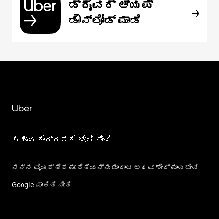
ಡ್ರೈವರ್ ಆ್ಯಪ್
ಡೌನ್‌ಲೋಡ್ ಮಾಡಿ
Uber
ಸಹಾಯ ಕೇಂದ್ರಕ್ಕೆ ಭೇಟಿ ನೀಡಿ
ನನ್ನ ವೈಯಕ್ತಿಕ ಮಾಹಿತಿಯನ್ನು ಮಾರಾಟ ಅಥವಾ ಶೇರ್‌ ಮಾಡಬೇಡಿ
Google ಮಾಹಿತಿ ನೀತಿ