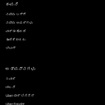
ಕಂಪನಿ
ನಮ್ಮ ಬಗ್ಗೆ
ನಮ್ಮ ಆಫರ್‌ಗಳು
ವಾರ್ತಾ ಕೊಠಡಿ
ಹೂಡಿಕೆದಾರರು
ಬ್ಲಾಗ್
ಉತ್ಪನ್ನಗಳು
ಸವಾರಿ
ಚಾಲನೆ
Uber ಫಾರ್ ಬಿಸಿನೆಸ್
Uber Freight