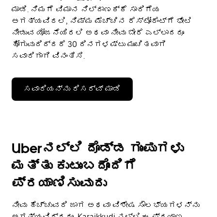
ಮಾಡಿ. ನಿಮಗೆ ವಿಮಾನ ನಿಲ್ದಾಣಕ್ಕೆ ಸಾರಿಗೆಯ
ಅಗತ್ಯವಿರಲಿ, ನಿಮ್ಮ ಮೆಚ್ಚಿನ ರೆಸ್ಟೋರೆಂಟ್‌ಗೆ ಭೇಟಿ
ನೀಡುವ ಯೋಜನೆಯಿರಲಿ ಅಥವಾ ನೀವು ಬೇರೆ ಎಲ್ಲಾದರೂ
ಹೋಗುವುದಿದ್ದರೆ 30 ದಿನಗಳಷ್ಟು ಮುಂಚಿತವಾಗಿ
ಸವಾರಿಗಾಗಿ ವಿನಂತಿಸಿ.
ಸವಾರಿಯನ್ನು ರಿಸರ್ವ್ ಮಾಡಿ
Uberನಲ್ಲಿ ದೊಡ್ಡ ಗುಂಪುಗಳು
ಮತ್ತು ಕುಟುಂಬದೊಂದಿಗೆ
ಪ್ರಯಾಣಿಸುವುದು
ನೀವು ಹೆಚ್ಚುವರಿ ಜಾಗ ಅಥವಾ ವಿಶೇಷ ಸೌಲಭ್ಯಗಳನ್ನು
ಅಗತ್ಯವಿದ್ದರೂ, Karaikkudi ನಲ್ಲಿ ಈ ಪ್ರಯಾಣ