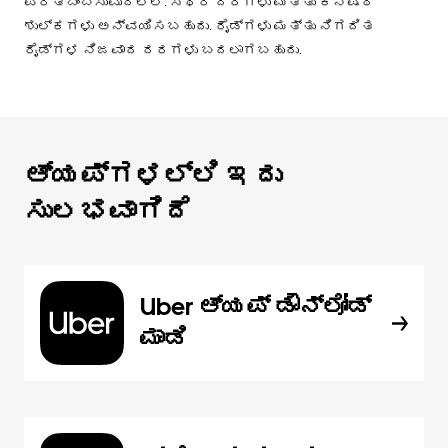
ಪ್ರತಿಬಿಂಬಿಸುವುದಿಲ್ಲ. ಸ್ಥಿರ ದರಗಳು ಮತ್ತು ಕನಿಷ್ಠ
ಶುಲ್ಕಗಳು ಅನ್ವಯಿಸಬಹುದು. ರೈಡ್‌ಗಳು ಮತ್ತು ನಿಗದಿತ
ರೈಡ್‌ಗಳ ನಿಜವಾದ ದರಗಳು ಬದಲಾಗಬಹುದು.
ಆ್ಯಪ್‌‌ಗಳಲ್ಲಿ ಇದು
ಸುಲಭವಾಗಿದೆ
Uber ಆ್ಯಪ್‍ ಡೌನ್‌ಲೋಡ್
ಮಾಡಿ