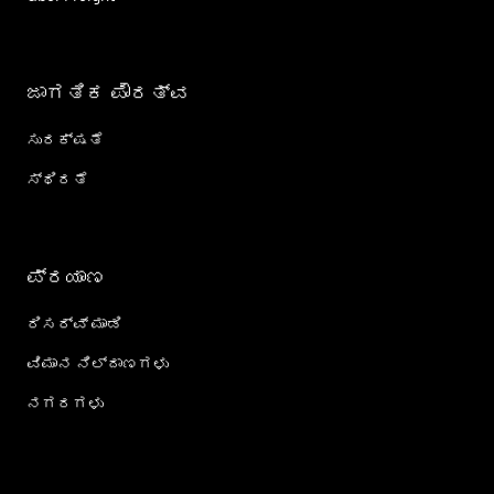
ಜಾಗತಿಕ ಪೌರತ್ವ
ಸುರಕ್ಷತೆ
ಸ್ಥಿರತೆ
ಪ್ರಯಾಣ
ರಿಸರ್ವ್ ಮಾಡಿ
ವಿಮಾನ ನಿಲ್ದಾಣಗಳು
ನಗರಗಳು