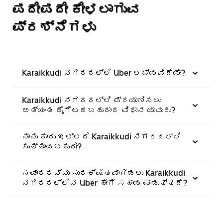
ಪದೇಪದೇ ಕೇಳಲಾಗುವ
ಪ್ರಶ್ನೆಗಳು
Karaikkudi ನಗರದಲ್ಲಿ Uber ಲಭ್ಯವಿದೆಯೇ?
Karaikkudi ನಗರದಲ್ಲಿ ಪ್ರಯಾಣಿಸಲು
ಅತ್ಯಂತ ಕೈಗೆಟಕಬಹುದಾದ ವಿಧಾನ ಯಾವುದು?
ನಾನು ಕಾರು ಇಲ್ಲದೆ Karaikkudi ನಗರದಲ್ಲಿ
ಸುತ್ತಾಡಬಹುದೇ?
ಸವಾರರನ್ನು ಸುರಕ್ಷಿತವಾಗಿಡಲು Karaikkudi
ನಗರದಲ್ಲಿನ Uber ಹೇಗೆ ಸಹಾಯ ಮಾಡುತ್ತದೆ?