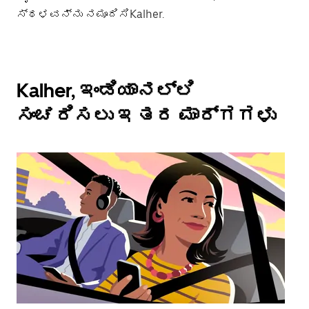
ಸ್ಥಳವನ್ನು ನಮೂದಿಸಿKalher.
Kalher, ಇಂಡಿಯಾನಲ್ಲಿ
ಸಂಚರಿಸಲು ಇತರ ಮಾರ್ಗಗಳು