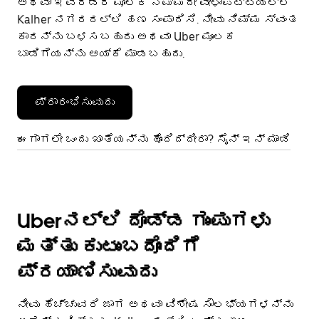
ಅಥವಾ ಇವೆರಡರ ಮೂಲಕ ನಿಮ್ಮದೇ ವೇಳಾಪಟ್ಟಿಯಲ್ಲಿ
Kalher ನಗರದಲ್ಲಿ ಹಣ ಸಂಪಾದಿಸಿ. ನೀವು ನಿಮ್ಮ ಸ್ವಂತ
ಕಾರನ್ನು ಬಳಸಬಹುದು ಅಥವಾ Uber ಮೂಲಕ
ಬಾಡಿಗೆಯನ್ನು ಆಯ್ಕೆ ಮಾಡಬಹುದು.
ಪ್ರಾರಂಭಿಸುವುದು
ಈಗಾಗಲೇ ಒಂದು ಖಾತೆಯನ್ನು ಹೊಂದಿದ್ದೀರಾ? ಸೈನ್ ಇನ್ ಮಾಡಿ
Uberನಲ್ಲಿ ದೊಡ್ಡ ಗುಂಪುಗಳು
ಮತ್ತು ಕುಟುಂಬದೊಂದಿಗೆ
ಪ್ರಯಾಣಿಸುವುದು
ನೀವು ಹೆಚ್ಚುವರಿ ಜಾಗ ಅಥವಾ ವಿಶೇಷ ಸೌಲಭ್ಯಗಳನ್ನು