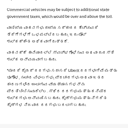
Commercial vehicles may be subject to additional state
government taxes, which would be over and above the toll.
ವಾಣಿಜ್ಯ ವಾಹನಗಳು ರಾಜ್ಯ ಸರ್ಕಾರದ ಹೆಚ್ಚುವರಿ
ತೆರಿಗೆಗಳಿಗೆ ಒಳಪಟ್ಟಿರಬಹುದು, ಇದು ಟೋಲ್
ಶುಲ್ಕಕ್ಕಿಂತ ಅಧಿಕವಾಗಿರುತ್ತದೆ.
ವಾಹನಕ್ಕೆ ಹಾನಿಯಾದಲ್ಲಿ ಸ್ವಚ್ಛಗೊಳಿಸುವ ಅಥವಾ ದುರಸ್ತಿ
ಶುಲ್ಕ ಅನ್ವಯವಾಗಬಹುದು.
*ಮಾದರಿ ರೈಡರ್ ದರಗಳು ಸರಾಸರಿ UberX ದರಗಳಾಗಿವೆ ಮತ್ತು
ಭೂಗೋಳ, ಸಂಚಾರ ವಿಳಂಬಗಳು, ಪ್ರಚಾರಗಳು ಅಥವಾ ಇತರ
ಕಾರಣಗಳಿಂದ ಉಂಟಾಗುವ ವ್ಯತ್ಯಾಸಗಳನ್ನು
ಪ್ರತಿಬಿಂಬಿಸುವುದಿಲ್ಲ. ಸ್ಥಿರ ದರಗಳು ಮತ್ತು ಕನಿಷ್ಠ
ಶುಲ್ಕಗಳು ಅನ್ವಯಿಸಬಹುದು. ರೈಡ್‌ಗಳು ಮತ್ತು ನಿಗದಿತ
ರೈಡ್‌ಗಳ ನಿಜವಾದ ದರಗಳು ಬದಲಾಗಬಹುದು.