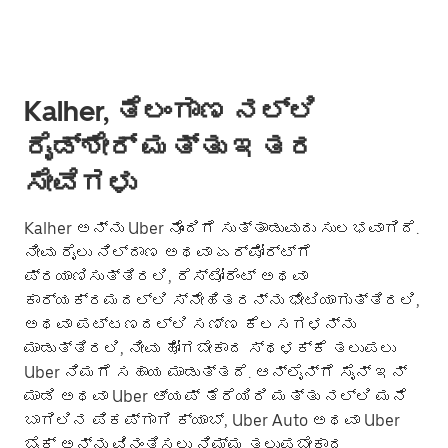
Kalher, ತೆಲಂಗಾಣ ನಲ್ಲಿ
ರೈಡ್‌ಶೇರ್ ಮತ್ತು ಇತರ
ಸೇವೆಗಳು
Kalher ಅನ್ನು Uber ನೊಂದಿಗೆ ಸುತ್ತಾಡುವುದು ಸುಲಭವಾಗಿದೆ.
ನೀವು ರೈಲು ನಿಲ್ದಾಣ ಅಥವಾ ಏರ್‌ಪೋರ್ಟ್‌ಗೆ
ಪ್ರಯಾಣಿಸುತ್ತಿರಲಿ, ರೆಸ್ಟೋರೆಂಟ್ ಅಥವಾ
ಕಾರ್ಯಕ್ರಮದಲ್ಲಿ ಸ್ನೇಹಿತರನ್ನು ಭೇಟಿಯಾಗುತ್ತಿರಲಿ,
ಅಥವಾ ಪಟ್ಟಣದಲ್ಲಿ ಸಣ್ಣ ಕೆಲಸಗಳನ್ನು
ಮಾಡುತ್ತಿರಲಿ, ನೀವು ಹೋಗಬೇಕಾದ ಸ್ಥಳಕ್ಕೆ ತಲುಪಲು
Uber ನಿಮಗೆ ಸಹಾಯ ಮಾಡುತ್ತದೆ. ಆನ್‌ಲೈನ್‌ಗೆ ಸೈನ್ ಇನ್
ಮಾಡಿ ಅಥವಾ Uber ಆ್ಯಪ್ ತೆರೆಯಿರಿ ಮತ್ತು ನಲ್ಲಿ ಮನೆ
ಬಾಗಿಲಿನ ಪಿಕಪ್‌ಗಾಗಿ ಕ್ಯಾಬ್, Uber Auto ಅಥವಾ Uber
ಬೈಕ್ ಅನ್ನು ವಿನಂತಿಸಲು ನಿಮ್ಮ ತಲುಪಬೇಕಾದ