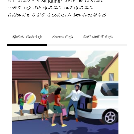
ಅಗತ್ಯವಿದ್ದರೂ, Kalher ನಲ್ಲಿ ಈ ಪ್ರಯಾಣ
ಆಯ್ಕೆಗಳು ನಿಮಗೂ ನಿಮ್ಮ ಗುಂಪಿಗೂ ನಿಮ್ಮ
ಗಮ್ಯಸ್ಥಾನಕ್ಕೆ ತಲುಪಲು ಸಹಾಯ ಮಾಡುತ್ತವೆ.
ದೊಡ್ಡ ಗುಂಪುಗಳು
ಕುಟುಂಬಗಳು
ಕಾರ್ ಬಾಡಿಗೆಗಳು