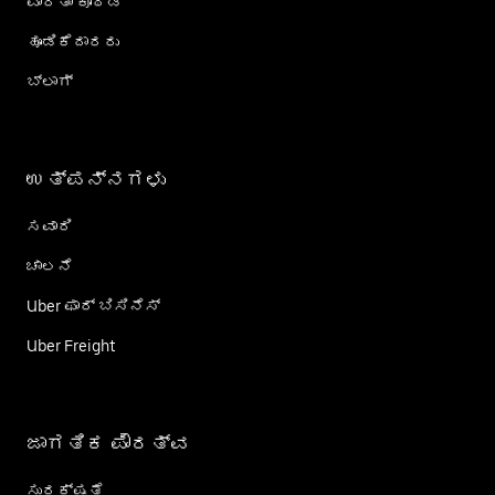
ವಾರ್ತಾ ಕೊಠಡಿ
ಹೂಡಿಕೆದಾರರು
ಬ್ಲಾಗ್
ಉತ್ಪನ್ನಗಳು
ಸವಾರಿ
ಚಾಲನೆ
Uber ಫಾರ್ ಬಿಸಿನೆಸ್
Uber Freight
ಜಾಗತಿಕ ಪೌರತ್ವ
ಸುರಕ್ಷತೆ