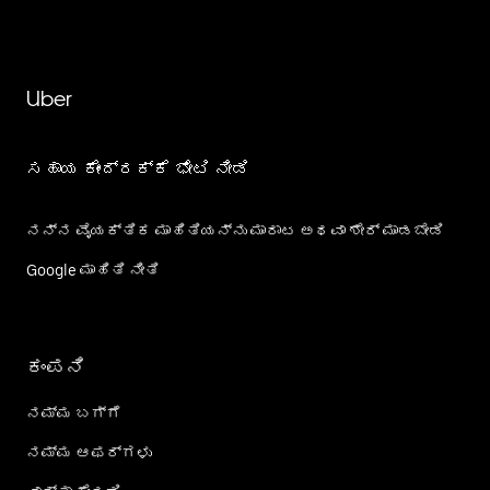
Uber
ಸಹಾಯ ಕೇಂದ್ರಕ್ಕೆ ಭೇಟಿ ನೀಡಿ
ನನ್ನ ವೈಯಕ್ತಿಕ ಮಾಹಿತಿಯನ್ನು ಮಾರಾಟ ಅಥವಾ ಶೇರ್‌ ಮಾಡಬೇಡಿ
Google ಮಾಹಿತಿ ನೀತಿ
ಕಂಪನಿ
ನಮ್ಮ ಬಗ್ಗೆ
ನಮ್ಮ ಆಫರ್‌ಗಳು