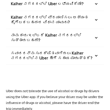
Kalher ನಗರದಲ್ಲಿ Uber ಲಭ್ಯವಿದೆಯೇ?
Kalher ನಗರದಲ್ಲಿ ಪ್ರಯಾಣಿಸಲು ಅತ್ಯಂತ
ಕೈಗೆಟಕಬಹುದಾದ ವಿಧಾನ ಯಾವುದು?
ನಾನು ಕಾರು ಇಲ್ಲದೆ Kalher ನಗರದಲ್ಲಿ
ಸುತ್ತಾಡಬಹುದೇ?
ಸವಾರರನ್ನು ಸುರಕ್ಷಿತವಾಗಿಡಲು Kalher
ನಗರದಲ್ಲಿನ Uber ಹೇಗೆ ಸಹಾಯ ಮಾಡುತ್ತದೆ?
Uber does not tolerate the use of alcohol or drugs by drivers
using the Uber app. If you believe your driver may be under the
influence of drugs or alcohol, please have the driver end the
trip immediately.