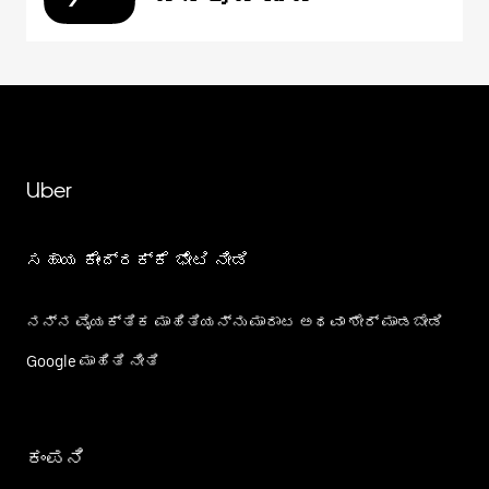
Uber
ಸಹಾಯ ಕೇಂದ್ರಕ್ಕೆ ಭೇಟಿ ನೀಡಿ
ನನ್ನ ವೈಯಕ್ತಿಕ ಮಾಹಿತಿಯನ್ನು ಮಾರಾಟ ಅಥವಾ ಶೇರ್‌ ಮಾಡಬೇಡಿ
Google ಮಾಹಿತಿ ನೀತಿ
ಕಂಪನಿ