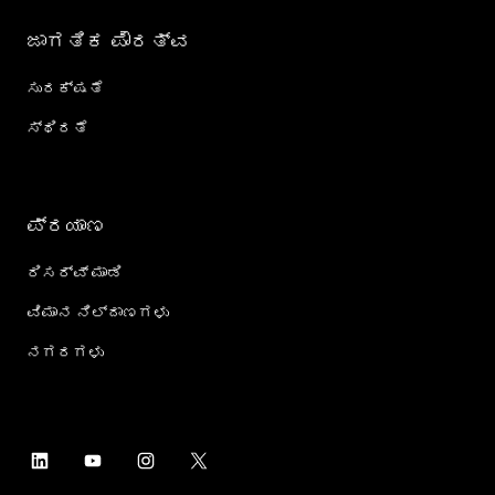
ಜಾಗತಿಕ ಪೌರತ್ವ
ಸುರಕ್ಷತೆ
ಸ್ಥಿರತೆ
ಪ್ರಯಾಣ
ರಿಸರ್ವ್ ಮಾಡಿ
ವಿಮಾನ ನಿಲ್ದಾಣಗಳು
ನಗರಗಳು