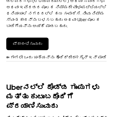
ಡೆಲಿವರಿಗಳು (ಲಭ್ಯವಿರುವಲ್ಲಿ) ಅಥವಾ ಸವಾರಿಗಳು
ಅಥವಾ ಇವೆರಡರ ಮೂಲಕ ನಿಮ್ಮದೇ ವೇಳಾಪಟ್ಟಿಯಲ್ಲಿ
ಧನಿಯಾಖಾಲಿ ನಗರದಲ್ಲಿ ಹಣ ಸಂಪಾದಿಸಿ. ನೀವು ನಿಮ್ಮ
ಸ್ವಂತ ಕಾರನ್ನು ಬಳಸಬಹುದು ಅಥವಾ Uber ಮೂಲಕ
ಬಾಡಿಗೆಯನ್ನು ಆಯ್ಕೆ ಮಾಡಬಹುದು.
ಪ್ರಾರಂಭಿಸುವುದು
ಈಗಾಗಲೇ ಒಂದು ಖಾತೆಯನ್ನು ಹೊಂದಿದ್ದೀರಾ? ಸೈನ್ ಇನ್ ಮಾಡಿ
Uberನಲ್ಲಿ ದೊಡ್ಡ ಗುಂಪುಗಳು
ಮತ್ತು ಕುಟುಂಬದೊಂದಿಗೆ
ಪ್ರಯಾಣಿಸುವುದು