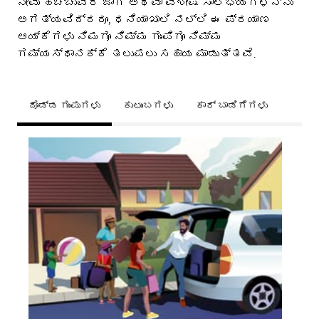
ನೀವು ಹೆಚ್ಚುವರಿ ಜಾಗ ಅಥವಾ ವಿಶೇಷ ಸೌಲಭ್ಯಗಳನ್ನು
ಅಗತ್ಯವಿದ್ದರೂ, ಧನಿಯಾಖಾಲಿ ನಲ್ಲಿ ಈ ಪ್ರಯಾಣ
ಆಯ್ಕೆಗಳು ನಿಮಗೂ ನಿಮ್ಮ ಗುಂಪಿಗೂ ನಿಮ್ಮ
ಗಮ್ಯಸ್ಥಾನಕ್ಕೆ ತಲುಪಲು ಸಹಾಯ ಮಾಡುತ್ತವೆ.
ದೊಡ್ಡ ಗುಂಪುಗಳು
ಕುಟುಂಬಗಳು
ಕಾರ್ ಬಾಡಿಗೆಗಳು