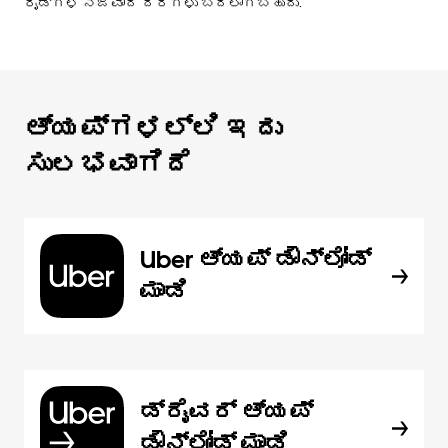
ರೈಡ್‌ಗಳ ನಿಜವಾದ ದರಗಳು ಬದಲಾಗಬಹುದು.
ಆ್ಯಪ್‌‌ಗಳಲ್ಲಿ ಇದು
ಸುಲಭವಾಗಿದೆ
Uber ಆ್ಯಪ್‍ ಡೌನ್‌ಲೋಡ್
ಮಾಡಿ
ಡ್ರೈವರ್ ಆ್ಯಪ್
ಡೌನ್‌ಲೋಡ್ ಮಾಡಿ