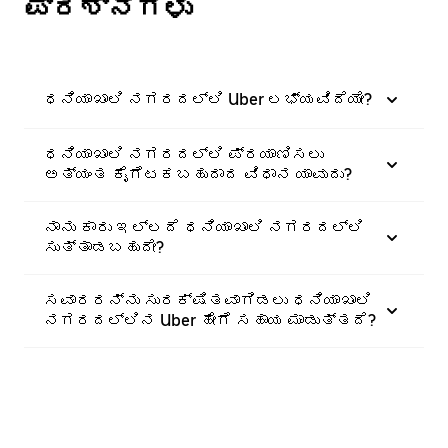
ಪ್ರಶ್ನೆಗಳು
ಧನಿಯಾಖಾಲಿ ನಗರದಲ್ಲಿ Uber ಲಭ್ಯವಿದೆಯೇ?
ಧನಿಯಾಖಾಲಿ ನಗರದಲ್ಲಿ ಪ್ರಯಾಣಿಸಲು
ಅತ್ಯಂತ ಕೈಗೆಟಕಬಹುದಾದ ವಿಧಾನ ಯಾವುದು?
ನಾನು ಕಾರು ಇಲ್ಲದೆ ಧನಿಯಾಖಾಲಿ ನಗರದಲ್ಲಿ
ಸುತ್ತಾಡಬಹುದೇ?
ಸವಾರರನ್ನು ಸುರಕ್ಷಿತವಾಗಿಡಲು ಧನಿಯಾಖಾಲಿ
ನಗರದಲ್ಲಿನ Uber ಹೇಗೆ ಸಹಾಯ ಮಾಡುತ್ತದೆ?