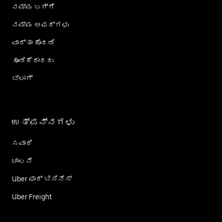
ನಮ್ಮ ಬಗ್ಗೆ
ನಮ್ಮ ಆಫರ್‌ಗಳು
ವಾರ್ತಾ ಕೊಠಡಿ
ಹೂಡಿಕೆದಾರರು
ಬ್ಲಾಗ್
ಉತ್ಪನ್ನಗಳು
ಸವಾರಿ
ಚಾಲನೆ
Uber ಫಾರ್ ಬಿಸಿನೆಸ್
Uber Freight