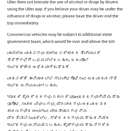
Uber does not tolerate the use of alcohol or drugs by drivers
using the Uber app. If you believe your driver may be under the
influence of drugs or alcohol, please have the driver end the
trip immediately.
Commercial vehicles may be subject to additional state
government taxes, which would be over and above the toll.
ವಾಣಿಜ್ಯ ವಾಹನಗಳು ರಾಜ್ಯ ಸರ್ಕಾರದ ಹೆಚ್ಚುವರಿ
ತೆರಿಗೆಗಳಿಗೆ ಒಳಪಟ್ಟಿರಬಹುದು, ಇದು ಟೋಲ್
ಶುಲ್ಕಕ್ಕಿಂತ ಅಧಿಕವಾಗಿರುತ್ತದೆ.
ವಾಹನಕ್ಕೆ ಹಾನಿಯಾದಲ್ಲಿ ಸ್ವಚ್ಛಗೊಳಿಸುವ ಅಥವಾ ದುರಸ್ತಿ
ಶುಲ್ಕ ಅನ್ವಯವಾಗಬಹುದು.
*ಮಾದರಿ ರೈಡರ್ ದರಗಳು ಸರಾಸರಿ UberX ದರಗಳಾಗಿವೆ ಮತ್ತು
ಭೂಗೋಳ, ಸಂಚಾರ ವಿಳಂಬಗಳು, ಪ್ರಚಾರಗಳು ಅಥವಾ ಇತರ
ಕಾರಣಗಳಿಂದ ಉಂಟಾಗುವ ವ್ಯತ್ಯಾಸಗಳನ್ನು
ಪ್ರತಿಬಿಂಬಿಸುವುದಿಲ್ಲ. ಸ್ಥಿರ ದರಗಳು ಮತ್ತು ಕನಿಷ್ಠ
ಶುಲ್ಕಗಳು ಅನ್ವಯಿಸಬಹುದು. ರೈಡ್‌ಗಳು ಮತ್ತು ನಿಗದಿತ