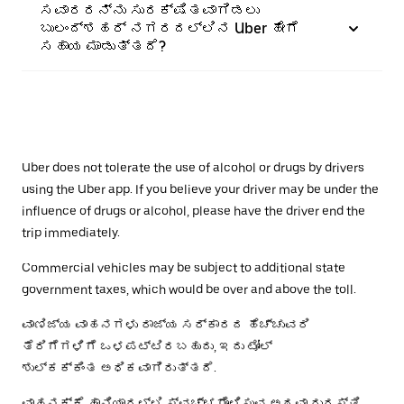
ಸವಾರರನ್ನು ಸುರಕ್ಷಿತವಾಗಿಡಲು
ಬುಲಂದ್‌ಶಹರ್ ನಗರದಲ್ಲಿನ Uber ಹೇಗೆ
ಸಹಾಯ ಮಾಡುತ್ತದೆ?
Uber does not tolerate the use of alcohol or drugs by drivers
using the Uber app. If you believe your driver may be under the
influence of drugs or alcohol, please have the driver end the
trip immediately.
Commercial vehicles may be subject to additional state
government taxes, which would be over and above the toll.
ವಾಣಿಜ್ಯ ವಾಹನಗಳು ರಾಜ್ಯ ಸರ್ಕಾರದ ಹೆಚ್ಚುವರಿ
ತೆರಿಗೆಗಳಿಗೆ ಒಳಪಟ್ಟಿರಬಹುದು, ಇದು ಟೋಲ್
ಶುಲ್ಕಕ್ಕಿಂತ ಅಧಿಕವಾಗಿರುತ್ತದೆ.
ವಾಹನಕ್ಕೆ ಹಾನಿಯಾದಲ್ಲಿ ಸ್ವಚ್ಛಗೊಳಿಸುವ ಅಥವಾ ದುರಸ್ತಿ