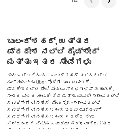
1/4
ಬುಲಂದ್‌ಶಹರ್, ಉತ್ತರ
ಪ್ರದೇಶ ನಲ್ಲಿ ರೈಡ್‌ಶೇರ್
ಮತ್ತು ಇತರ ಸೇವೆಗಳು
ಕಾರು ಇಲ್ಲದಿರುವಾಗ ಬುಲಂದ್‌ಶಹರ್ ನಗರದಲ್ಲಿ
ಸುತ್ತಾಡುವುದು Uber ನೊಂದಿಗೆ ಸುಲಭವಾಗಿದೆ.
ಪ್ರದೇಶದಲ್ಲಿ ಭೇಟಿ ನೀಡಲು ಸ್ಥಳಗಳನ್ನು ಹುಡುಕಿ,
ನಂತರ ವಾರದ ಯಾವುದೇ ದಿನ ಮತ್ತು ಯಾವುದೇ ಸಮಯದಲ್ಲಿ
ಸವಾರಿಗಾಗಿ ವಿನಂತಿಸಿ. ನೀವು ನೈಜ-ಸಮಯದಲ್ಲಿ
ಸವಾರಿಗಾಗಿ ವಿನಂತಿಸಬಹುದು ಅಥವಾ ಮುಂಚಿತವಾಗಿ
ಸವಾರಿಗಾಗಿ ವಿನಂತಿಸಬಹುದು. ಇದರಿಂದ ನೀವು
ಸಿದ್ಧರಾದಾಗ ನಿಮ್ಮ ಸವಾರಿಯೂ ಸಿದ್ಧವಾಗಿರುತ್ತದೆ.