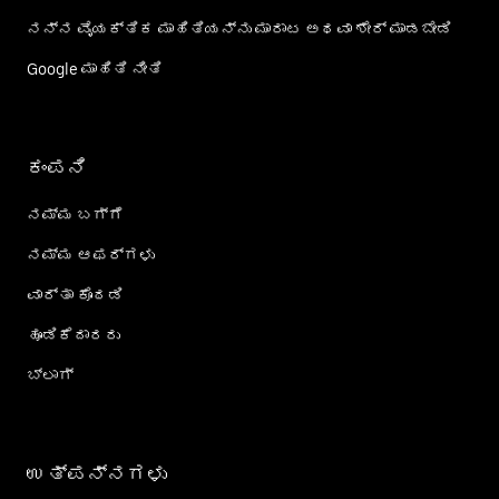
ನನ್ನ ವೈಯಕ್ತಿಕ ಮಾಹಿತಿಯನ್ನು ಮಾರಾಟ ಅಥವಾ ಶೇರ್‌ ಮಾಡಬೇಡಿ
Google ಮಾಹಿತಿ ನೀತಿ
ಕಂಪನಿ
ನಮ್ಮ ಬಗ್ಗೆ
ನಮ್ಮ ಆಫರ್‌ಗಳು
ವಾರ್ತಾ ಕೊಠಡಿ
ಹೂಡಿಕೆದಾರರು
ಬ್ಲಾಗ್
ಉತ್ಪನ್ನಗಳು