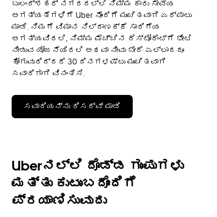
ಬುಲಂದ್‌ಶಹರ್ ನಗರದಲ್ಲಿ ನಿಮ್ಮ ಕಾರು ಸೇವೆಯ
ಅಗತ್ಯತೆಗಳಿಗೆ Uber ನೊಂದಿಗೆ ಮುಂಚಿತವಾಗಿ ಏರ್ಪಾಟು
ಮಾಡಿ. ನಿಮಗೆ ವಿಮಾನ ನಿಲ್ದಾಣಕ್ಕೆ ಸಾರಿಗೆಯ
ಅಗತ್ಯವಿರಲಿ, ನಿಮ್ಮ ಮೆಚ್ಚಿನ ರೆಸ್ಟೋರೆಂಟ್‌ಗೆ ಭೇಟಿ
ನೀಡುವ ಯೋಜನೆಯಿರಲಿ ಅಥವಾ ನೀವು ಬೇರೆ ಎಲ್ಲಾದರೂ
ಹೋಗುವುದಿದ್ದರೆ 30 ದಿನಗಳಷ್ಟು ಮುಂಚಿತವಾಗಿ
ಸವಾರಿಗಾಗಿ ವಿನಂತಿಸಿ.
ಸವಾರಿಯನ್ನು ರಿಸರ್ವ್ ಮಾಡಿ
Uberನಲ್ಲಿ ದೊಡ್ಡ ಗುಂಪುಗಳು
ಮತ್ತು ಕುಟುಂಬದೊಂದಿಗೆ
ಪ್ರಯಾಣಿಸುವುದು