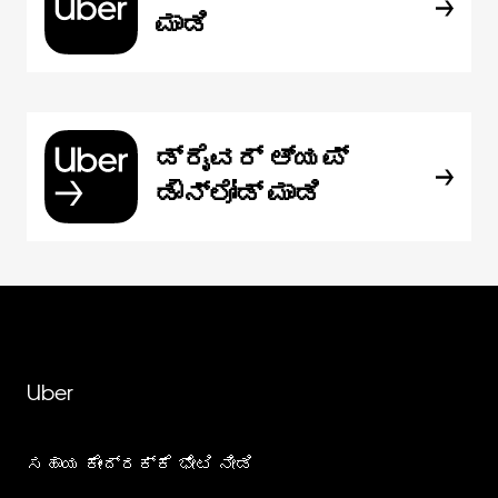
ಮಾಡಿ
ಡ್ರೈವರ್ ಆ್ಯಪ್
ಡೌನ್‌ಲೋಡ್ ಮಾಡಿ
Uber
ಸಹಾಯ ಕೇಂದ್ರಕ್ಕೆ ಭೇಟಿ ನೀಡಿ