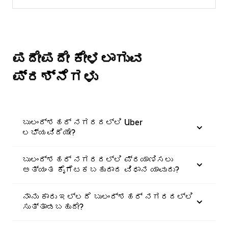
ಪದೇಪದೇ ಕೇಳಲಾಗುವ
ಪ್ರಶ್ನೆಗಳು
ಬುಲಂದ್‌ಶಹರ್ ನಗರದಲ್ಲಿ Uber
ಲಭ್ಯವಿದೆಯೇ?
ಬುಲಂದ್‌ಶಹರ್ ನಗರದಲ್ಲಿ ಪ್ರಯಾಣಿಸಲು
ಅತ್ಯಂತ ಕೈಗೆಟಕಬಹುದಾದ ವಿಧಾನ ಯಾವುದು?
ನಾನು ಕಾರು ಇಲ್ಲದೆ ಬುಲಂದ್‌ಶಹರ್ ನಗರದಲ್ಲಿ
ಸುತ್ತಾಡಬಹುದೇ?