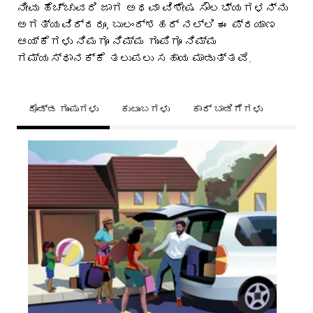
ನೀವು ಹೆಚ್ಚುವರಿ ಜಾಗ ಅಥವಾ ವಿಶೇಷ ಸೌಲಭ್ಯಗಳನ್ನು
ಅಗತ್ಯವಿದ್ದರೂ, ಬುಲಂದ್‌ಶಹರ್ ನಲ್ಲಿ ಈ ಪ್ರಯಾಣ
ಆಯ್ಕೆಗಳು ನಿಮಗೂ ನಿಮ್ಮ ಗುಂಪಿಗೂ ನಿಮ್ಮ
ಗಮ್ಯಸ್ಥಾನಕ್ಕೆ ತಲುಪಲು ಸಹಾಯ ಮಾಡುತ್ತವೆ.
ದೊಡ್ಡ ಗುಂಪುಗಳು
ಕುಟುಂಬಗಳು
ಕಾರ್ ಬಾಡಿಗೆಗಳು