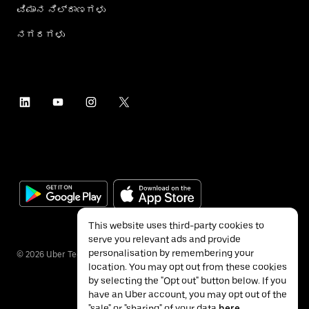
ವಿಮಾನ ನಿಲ್ದಾಣಗಳು
ನಗರಗಳು
This website uses third-party cookies to
serve you relevant ads and provide
personalisation by remembering your
©
2026
Uber Technologies Inc.
location. You may opt out from these cookies
by selecting the "Opt out" button below. If you
have an Uber account, you may opt out of the
"sale" or "sharing" of your data
here
.