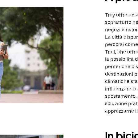
Troy offre un 
soprattutto ne
negozi e ristor
La città dispo
percorsi come 
Trail, che offr
la possibilità 
periferiche o 
destinazioni 
climatiche sta
influenzare l
spostamento.
soluzione prat
apprezzarne il
In bici