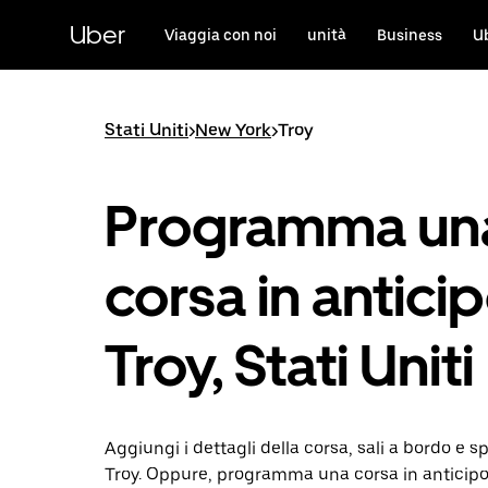
Passa
al
Uber
Viaggia con noi
unità
Business
U
contenuto
principale
Stati Uniti
>
New York
>
Troy
Programma un
corsa in antici
Troy, Stati Uniti
Aggiungi i dettagli della corsa, sali a bordo e s
Troy. Oppure, programma una corsa in anticip