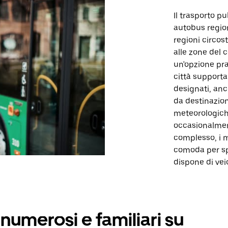
Il trasporto p
autobus region
regioni circos
alle zone del c
un'opzione pra
città supporta
designati, anc
da destinazioni
meteorologich
occasionalmente
complesso, i 
comoda per spo
dispone di veic
numerosi e familiari su