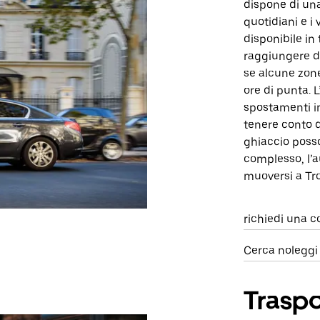
dispone di una
quotidiani e i
disponibile in
raggiungere div
se alcune zon
ore di punta. L
spostamenti in
tenere conto 
ghiaccio posso
complesso, l’
muoversi a Tro
richiedi una c
Cerca noleggi
Traspo