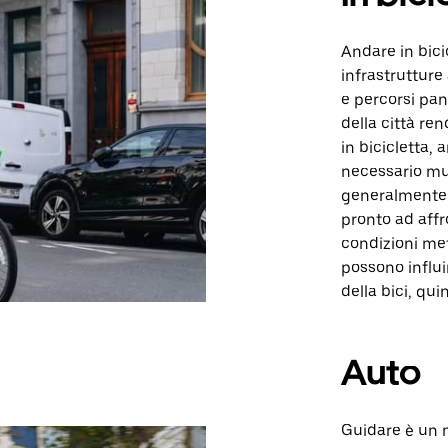
Andare in bici
infrastrutture 
e percorsi pan
della città re
in bicicletta,
necessario muo
generalmente 
pronto ad affr
condizioni met
possono influi
della bici, qui
Auto
Guidare è un m