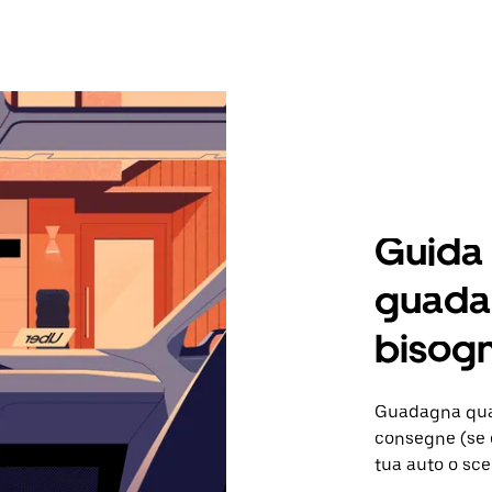
Guida
guadag
bisogn
Guadagna quan
consegne (se d
tua auto o sce