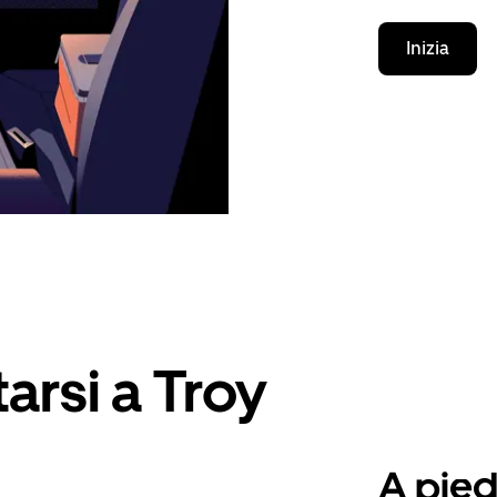
Inizia
arsi a Troy
A pied