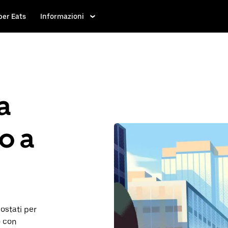
ber Eats
Informazioni
a
po a
postati per
o con