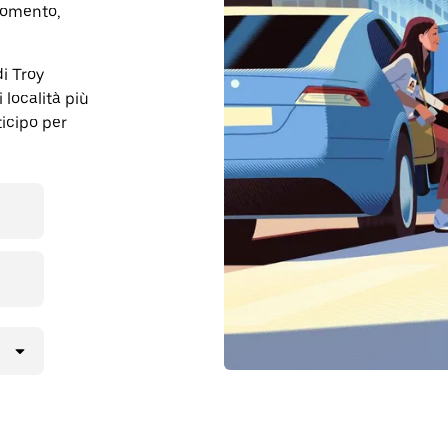
momento,
di Troy
 località più
ticipo per