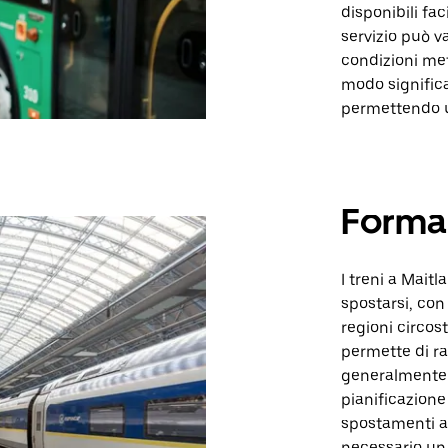
disponibili fac
servizio può v
condizioni me
modo significa
permettendo un
Forma
I treni a Mai
spostarsi, con 
regioni circos
permette di ra
generalmente u
pianificazione
spostamenti a
necessario un 