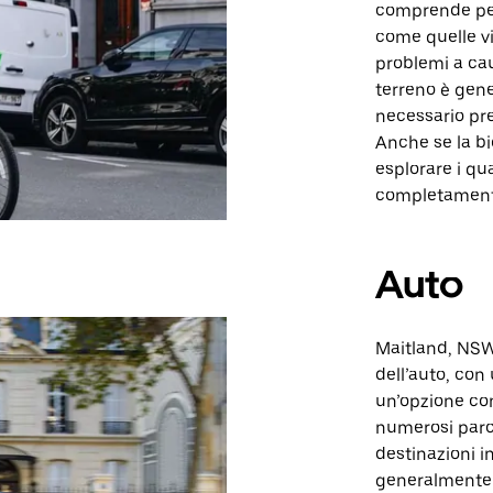
comprende perc
come quelle vi
problemi a caus
terreno è gene
necessario pre
Anche se la b
esplorare i qu
completamente 
Auto
Maitland, NSW,
dell’auto, con
un’opzione com
numerosi parche
destinazioni in
generalmente g