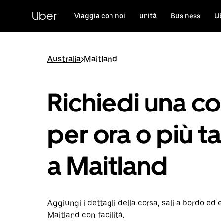
Passa
al
Uber
Viaggia con noi
unità
Business
U
contenuto
principale
Australia
>
Maitland
Richiedi una co
per ora o più ta
a Maitland
Aggiungi i dettagli della corsa, sali a bordo ed 
Maitland con facilità.