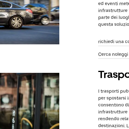
ed eventi mete
infrastrutture
parte dei luog
questa soluzio
richiedi una c
Cerca noleggi
Traspo
I trasporti pu
per spostarsi i
consentono di 
infrastrutture
rendendo relat
destinazioni. L