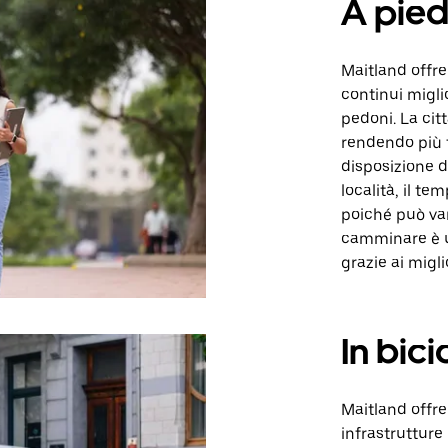
A pied
Maitland offr
continui migli
pedoni. La citt
rendendo più f
disposizione 
località, il t
poiché può var
camminare è un
grazie ai migl
In bici
Maitland offre
infrastrutture 