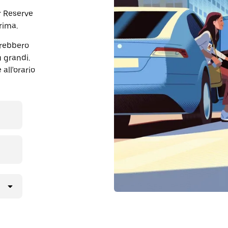
r Reserve
rima.
trebbero
ù grandi.
all'orario