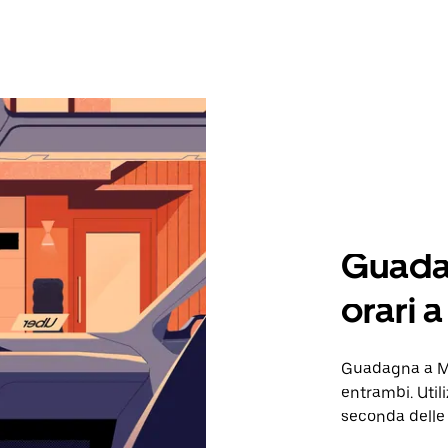
Guadag
orari 
Guadagna a Ma
entrambi. Util
seconda delle