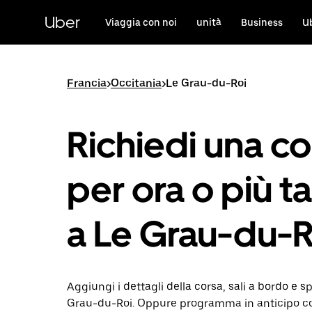
Passa
al
Uber
Viaggia con noi
unità
Business
U
contenuto
principale
Francia
>
Occitania
>
Le Grau-du-Roi
Richiedi una co
per ora o più ta
a Le Grau-du-R
Aggiungi i dettagli della corsa, sali a bordo e sp
Grau-du-Roi. Oppure programma in anticipo c