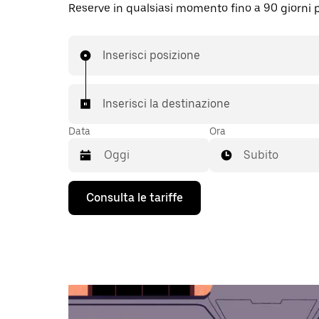
Reserve in qualsiasi momento fino a 90 giorni 
Inserisci posizione
Inserisci la destinazione
Data
Ora
Subito
Utilizza
Consulta le tariffe
il
tasto
con
la
freccia
verso
il
basso
per
interagire