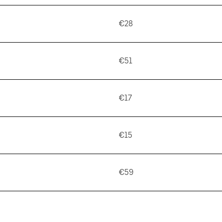
€28
€51
€17
€15
€59