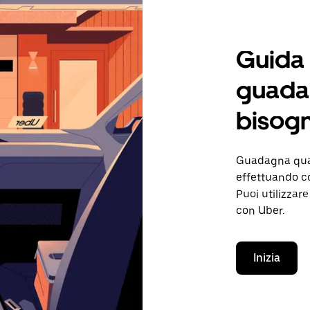
Guida
guadag
bisogn
Guadagna quan
effettuando co
Puoi utilizzare
con Uber.
Inizia