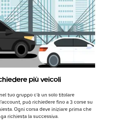
chiedere più veicoli
Uber Shu
nel tuo gruppo c’è un solo titolare
La nostra op
l’account, può richiedere fino a 3 corse su
alcune tratte
hiesta. Ogni corsa deve iniziare prima che
selezionate.
ga richiesta la successiva.
Verifica la d