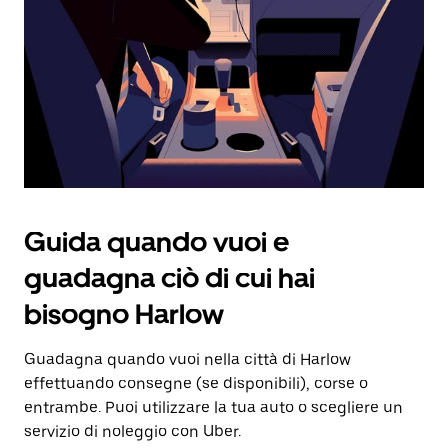
Utilizza
il
pulsante
Esc
per
chiudere
il
calendario.
Guida quando vuoi e
guadagna ciò di cui hai
bisogno Harlow
Guadagna quando vuoi nella città di Harlow
effettuando consegne (se disponibili), corse o
entrambe. Puoi utilizzare la tua auto o scegliere un
servizio di noleggio con Uber.