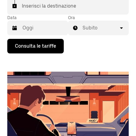
Inserisci la destinazione
Data
Ora
Subito
Utilizza
Consulta le tariffe
il
tasto
con
la
freccia
verso
il
basso
per
interagire
con
il
calendario
e
selezionare
una
data.