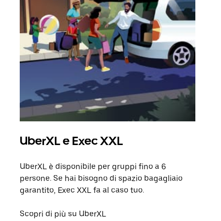
UberXL e Exec XXL
Cor
UberXL è disponibile per gruppi fino a 6
Quand
persone. Se hai bisogno di spazio bagagliaio
grup
garantito, Exec XXL fa al caso tuo.
punto
Scopri di più su UberXL
Scop