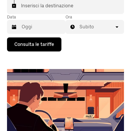
Inserisci la destinazione
Data
Ora
Subito
Utilizza
Consulta le tariffe
il
tasto
con
la
freccia
verso
il
basso
per
interagire
con
il
calendario
e
selezionare
una
data.