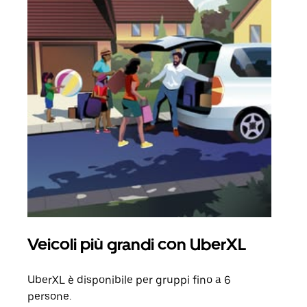
Veicoli più grandi con UberXL
Cor
UberXL è disponibile per gruppi fino a 6
Quand
persone.
grup