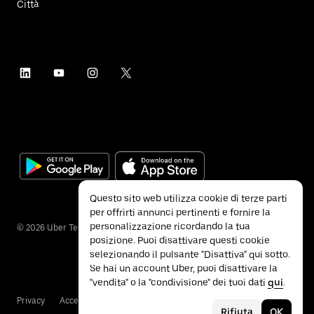
Città
Questo sito web utilizza cookie di terze parti
per offrirti annunci pertinenti e fornire la
personalizzazione ricordando la tua
©
2026
Uber Technologies Inc.
posizione. Puoi disattivare questi cookie
selezionando il pulsante "Disattiva" qui sotto.
Se hai un account Uber, puoi disattivare la
"vendita" o la "condivisione" dei tuoi dati
qui
.
Privacy
Accessibilità
Termini e condizioni
Rifiuta
OK