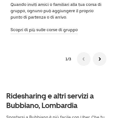
Quando inviti amici o familiari alla tua corsa di
Se n
gruppo, ognuno può aggiungere il proprio
dell
punto di partenza o di arrivo.
rich
veng
Scopri di più sulle corse di gruppo
1/3
Ridesharing e altri servizi a
Bubbiano, Lombardia
Spostarsi a Bubbiano è più facile con Uber. Che tu