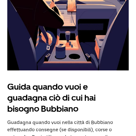
selezionare
una
data.
Utilizza
il
pulsante
Esc
per
chiudere
il
calendario.
Guida quando vuoi e
guadagna ciò di cui hai
bisogno Bubbiano
Guadagna quando vuoi nella città di Bubbiano
effettuando consegne (se disponibili), corse o