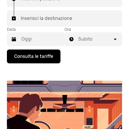
Inserisci la destinazione
Data
Ora
Subito
Utilizza
Consulta le tariffe
il
tasto
con
la
freccia
verso
il
basso
per
interagire
con
il
calendario
e