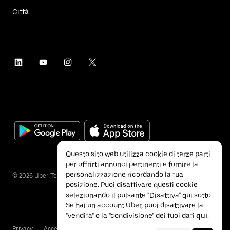
Città
Questo sito web utilizza cookie di terze parti
per offrirti annunci pertinenti e fornire la
personalizzazione ricordando la tua
©
2026
Uber Technologies Inc.
posizione. Puoi disattivare questi cookie
selezionando il pulsante "Disattiva" qui sotto.
Se hai un account Uber, puoi disattivare la
"vendita" o la "condivisione" dei tuoi dati
qui
.
Privacy
Accessibilità
Termini e condizioni