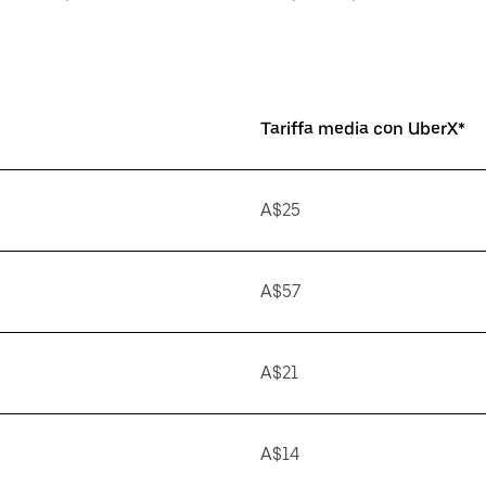
Tariffa media con UberX*
A$25
A$57
A$21
A$14