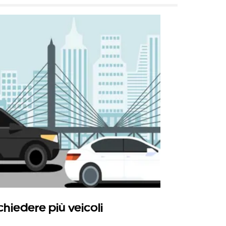
chiedere più veicoli
Uber Shu