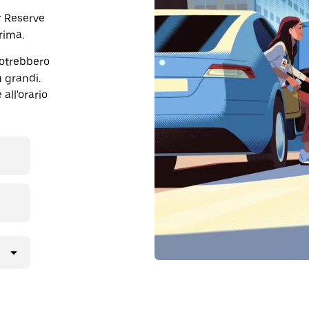
r Reserve
rima.
potrebbero
ù grandi.
all'orario