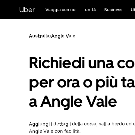
Passa
al
Uber
Viaggia con noi
unità
Business
U
contenuto
principale
Australia
>
Angle Vale
Richiedi una co
per ora o più ta
a Angle Vale
Aggiungi i dettagli della corsa, sali a bordo ed 
Angle Vale con facilità.