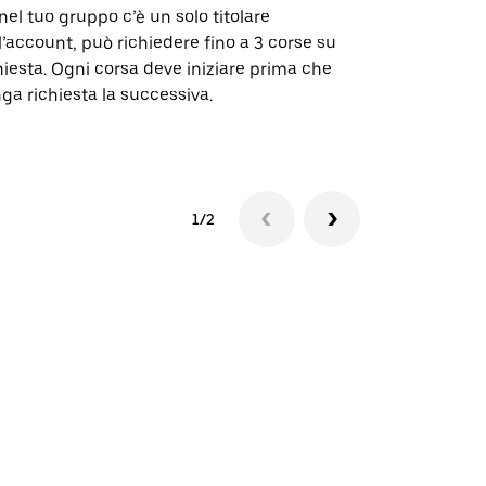
nel tuo gruppo c’è un solo titolare
La nostra op
l’account, può richiedere fino a 3 corse su
alcune tratte
hiesta. Ogni corsa deve iniziare prima che
selezionate.
ga richiesta la successiva.
Verifica la d
1/2