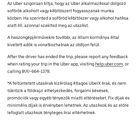
Az Uber szigorúan tiltja, hogy az Uber alkalmazással dolgozó
sofőrök alkoholt vagy kábítószert fogyasszanak munka
közben. Ha szerinted a sofőröd kábítószer vagy alkohol hatása
alatt áll, azonnal szakítsd meg az utazást.
A haszongépjárművekre további, az állam kormánya által
kivetett adók is vonatkozhatnak az útdíjon felül.
After the driver has ended the trip, please report any feedback
when rating your trip in the Uber app, visiting
help.uber.com
, or
calling 800-664-1378.
*A feltüntetett utasárak kizárólag átlagos UberX árak, és nem
tükrözik a földrajzi elhelyezkedés, forgalmi késések,
promóciók vagy egyéb tényezők miatti eltéréseket. Fix díjak és
minimális díjak is érvényben lehetnek. Az utazások és az előre
lefoglalt utazások tényleges árai eltérhetnek.