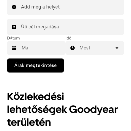
Add meg a helyet
Úti cél megadása
Dátum
Idő
Most
A
Árak megtekintése
lefelé
mutató
nyilat
megnyomva
megnyithatod
Közlekedési
a
naptárat,
és
lehetőségek Goodyear
kiválaszthatod
a
területén
dátumot.
A
naptárat