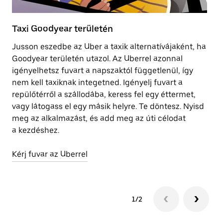
Taxi Goodyear területén
E
Jusson eszedbe az Uber a taxik alternatívájaként, ha
A 
Goodyear területén utazol. Az Uberrel azonnal
vá
igényelhetsz fuvart a napszaktól függetlenül, így
se
nem kell taxiknak integetned. Igényelj fuvart a
me
repülőtérről a szállodába, keress fel egy éttermet,
vagy látogass el egy másik helyre. Te döntesz. Nyisd
To
meg az alkalmazást, és add meg az úti célodat
a kezdéshez.
Kérj fuvar az Uberrel
1/2