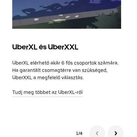
UberXL és UberXXL
Cso
UberXL elérhető akár 6 fős csoportok számára.
Amik
Ha garantált csomagtérre van szükséged,
csal
UberXXL a megfelelő választás.
megad
helyé
Tudj meg többet az UberXL-ről
Tudj
1/4