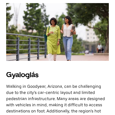
az
Escape
billentyűvel
zárhatod
be.
Gyaloglás
Walking in Goodyear, Arizona, can be challenging
due to the city’s car-centric layout and limited
pedestrian infrastructure. Many areas are designed
with vehicles in mind, making it difficult to access
destinations on foot. Additionally, the region’s hot