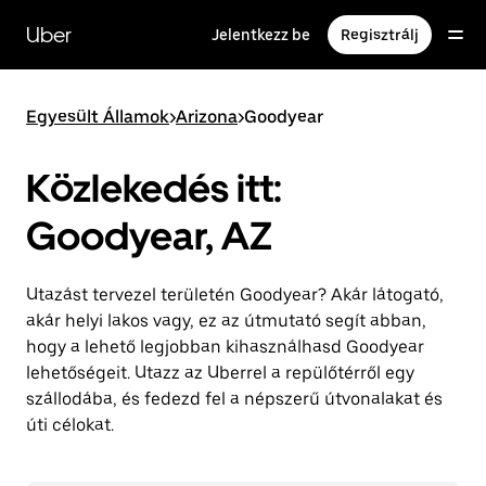
Ugrás
a
Uber
Jelentkezz be
Regisztrálj
fő
tartalomra
Egyesült Államok
>
Arizona
>
Goodyear
Közlekedés itt:
Goodyear, AZ
Utazást tervezel területén Goodyear? Akár látogató,
akár helyi lakos vagy, ez az útmutató segít abban,
hogy a lehető legjobban kihasználhasd Goodyear
lehetőségeit. Utazz az Uberrel a repülőtérről egy
szállodába, és fedezd fel a népszerű útvonalakat és
úti célokat.