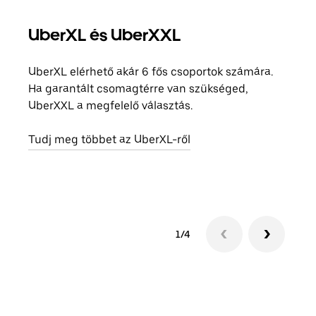
UberXL és UberXXL
Cso
UberXL elérhető akár 6 fős csoportok számára.
Amik
Ha garantált csomagtérre van szükséged,
csal
UberXXL a megfelelő választás.
megad
helyé
Tudj meg többet az UberXL-ről
Tudj
1/4