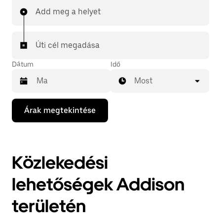
Add meg a helyet
Úti cél megadása
Dátum
Idő
Most
A
Árak megtekintése
lefelé
mutató
nyilat
megnyomva
megnyithatod
Közlekedési
a
naptárat,
és
lehetőségek Addison
kiválaszthatod
a
területén
dátumot.
A
naptárat