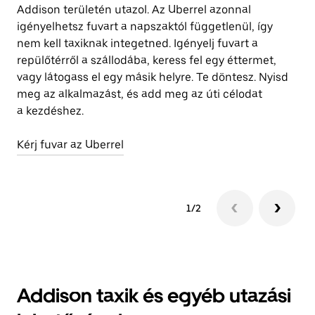
Addison területén utazol. Az Uberrel azonnal
vá
igényelhetsz fuvart a napszaktól függetlenül, így
se
nem kell taxiknak integetned. Igényelj fuvart a
me
repülőtérről a szállodába, keress fel egy éttermet,
vagy látogass el egy másik helyre. Te döntesz. Nyisd
To
meg az alkalmazást, és add meg az úti célodat
a kezdéshez.
Kérj fuvar az Uberrel
1/2
Addison taxik és egyéb utazási