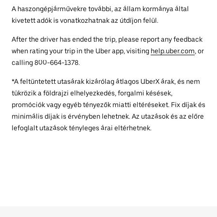
A haszongépjárművekre további, az állam kormánya által
kivetett adók is vonatkozhatnak az útdíjon felül.
After the driver has ended the trip, please report any feedback
when rating your trip in the Uber app, visiting
help.uber.com
, or
calling 800-664-1378.
*A feltüntetett utasárak kizárólag átlagos UberX árak, és nem
tükrözik a földrajzi elhelyezkedés, forgalmi késések,
promóciók vagy egyéb tényezők miatti eltéréseket. Fix díjak és
minimális díjak is érvényben lehetnek. Az utazások és az előre
lefoglalt utazások tényleges árai eltérhetnek.