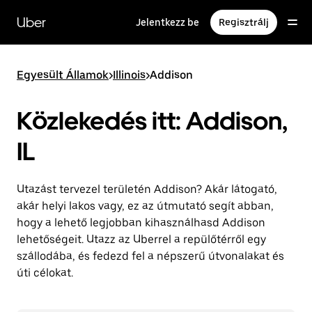
Ugrás
a
Uber
Jelentkezz be
Regisztrálj
fő
tartalomra
Egyesült Államok
>
Illinois
>
Addison
Közlekedés itt: Addison,
IL
Utazást tervezel területén Addison? Akár látogató,
akár helyi lakos vagy, ez az útmutató segít abban,
hogy a lehető legjobban kihasználhasd Addison
lehetőségeit. Utazz az Uberrel a repülőtérről egy
szállodába, és fedezd fel a népszerű útvonalakat és
úti célokat.