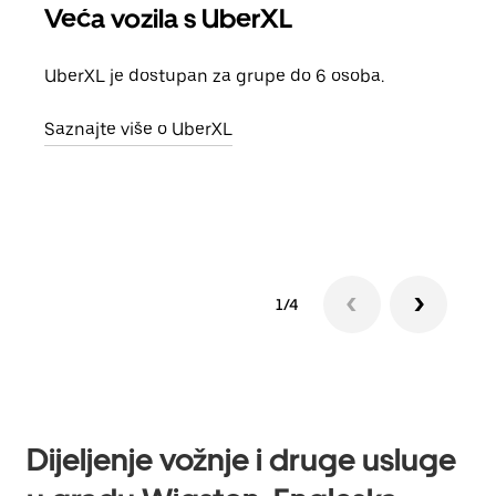
Veća vozila s UberXL
Gr
UberXL je dostupan za grupe do 6 osoba.
Kada 
grup
Saznajte više o UberXL
vlast
Sazn
1/4
Dijeljenje vožnje i druge usluge