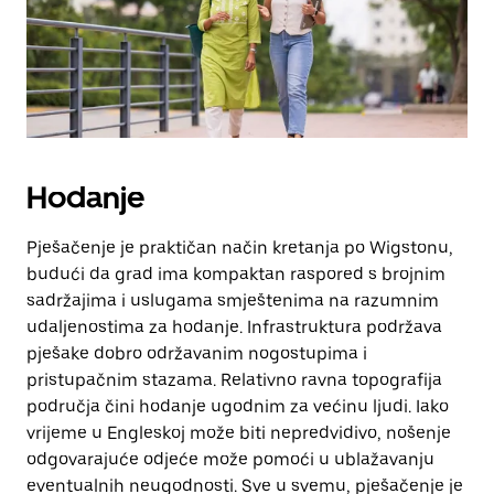
zatvaranje
kalendara.
Hodanje
Pješačenje je praktičan način kretanja po Wigstonu,
budući da grad ima kompaktan raspored s brojnim
sadržajima i uslugama smještenima na razumnim
udaljenostima za hodanje. Infrastruktura podržava
pješake dobro održavanim nogostupima i
pristupačnim stazama. Relativno ravna topografija
područja čini hodanje ugodnim za većinu ljudi. Iako
vrijeme u Engleskoj može biti nepredvidivo, nošenje
odgovarajuće odjeće može pomoći u ublažavanju
eventualnih neugodnosti. Sve u svemu, pješačenje je