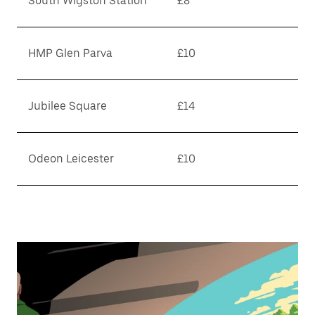
South Wigston Station
£8
HMP Glen Parva
£10
Jubilee Square
£14
Odeon Leicester
£10