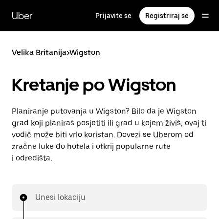
Preskoči
na
Uber
Prijavite se
Registriraj se
glavni
sadržaj
Velika Britanija
>
Wigston
Kretanje po Wigston
Planiranje putovanja u Wigston? Bilo da je Wigston
grad koji planiraš posjetiti ili grad u kojem živiš, ovaj ti
vodič može biti vrlo koristan. Dovezi se Uberom od
zračne luke do hotela i otkrij popularne rute
i odredišta.
Unesi lokaciju