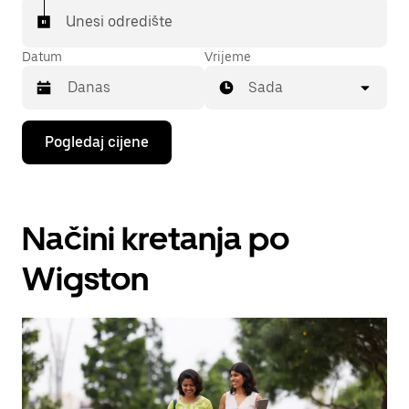
Unesi odredište
Datum
Vrijeme
Sada
Pritisni
Pogledaj cijene
tipku
sa
strelicom
prema
dolje
Načini kretanja po
za
interakciju
s
Wigston
kalendarom
i
odaberi
datum.
Pritisni
tipku
escape
za