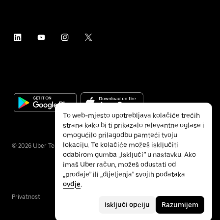
To web-mjesto upotrebljava kolačiće trećih
strana kako bi ti prikazalo relevantne oglase i
omogućilo prilagodbu pamteći tvoju
lokaciju. Te kolačiće možeš isključiti
©
2026
Uber Technologies Inc.
odabirom gumba „Isključi” u nastavku. Ako
imaš Uber račun, možeš odustati od
„prodaje” ili „dijeljenja” svojih podataka
ovdje
.
Privatnost
Pristupačnost
Uvjeti
Isključi opciju
Razumijem