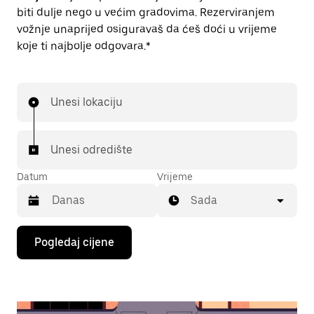
biti dulje nego u većim gradovima. Rezerviranjem
vožnje unaprijed osiguravaš da ćeš doći u vrijeme
koje ti najbolje odgovara.*
Unesi lokaciju
Unesi odredište
Datum
Vrijeme
Sada
Pritisni
Pogledaj cijene
tipku
sa
strelicom
prema
dolje
za