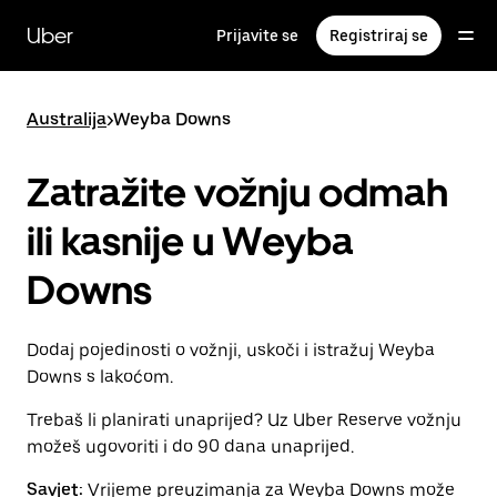
Preskoči
na
Uber
Prijavite se
Registriraj se
glavni
sadržaj
Australija
>
Weyba Downs
Zatražite vožnju odmah
ili kasnije u Weyba
Downs
Dodaj pojedinosti o vožnji, uskoči i istražuj Weyba
Downs s lakoćom.
Trebaš li planirati unaprijed? Uz Uber Reserve vožnju
možeš ugovoriti i do 90 dana unaprijed.
Savjet:
Vrijeme preuzimanja za Weyba Downs može