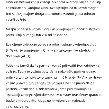
Uber ne tolerira konzumaciju alkohola ni droga vozačima koji
se koriste aplikacijom Uber. Ako vjeruješ da bi vozač mogao
biti pod utjecajem droga ili alkohola, zamoli ga da odmah
završi vožnju.
Na gospodarska vozila mogu se primjenjivati dodatni državni
porezi koji bi mogli biti viši od cestarine.
Sve cijene uključuju porez na robu i usluge u vrijednosti od
10 % ako je primjenjivo. Cijene su izražene u australskim
dolarima (AUD).
*Uber ne jamči da će partner-vozač prihvatiti tvoj zahtjev za
vožnju. Tvoja je vožnja potvrđena nakon što partner-vozač
prihvati tvoj zahtjev za vožnju i primiš tu potvrdu. Ako partner-
vozač prihvati tvoj zahtjev za vožnju, Uber ne jamči da će
partner-vozač doći u odabrano vrijeme preuzimanja. U
aplikaciji Uber provjeri dostupnost u svom matičnom gradu ili
budućem odredištu. Mogu se primjenjivati naknade
za otkazivanje.