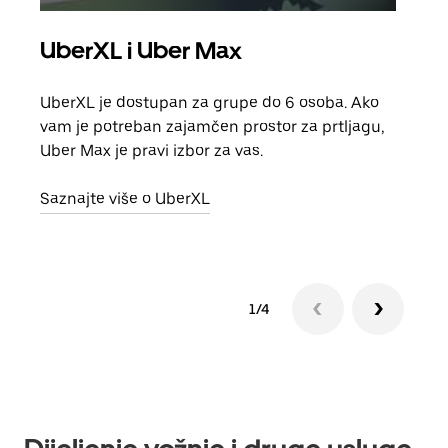
UberXL i Uber Max
Gr
UberXL je dostupan za grupe do 6 osoba. Ako
Kada 
vam je potreban zajamčen prostor za prtljagu,
grup
Uber Max je pravi izbor za vas.
vlast
Saznajte više o UberXL
Sazn
1/4