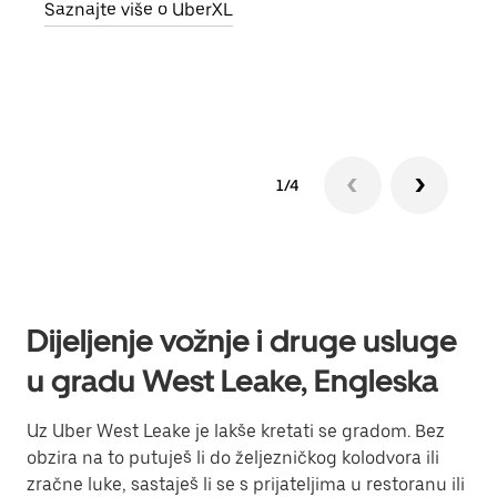
Saznajte više o UberXL
vlast
Sazn
1/4
Dijeljenje vožnje i druge usluge
u gradu West Leake, Engleska
Uz Uber West Leake je lakše kretati se gradom. Bez
obzira na to putuješ li do željezničkog kolodvora ili
zračne luke, sastaješ li se s prijateljima u restoranu ili