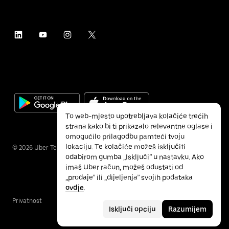
To web-mjesto upotrebljava kolačiće trećih
strana kako bi ti prikazalo relevantne oglase i
omogućilo prilagodbu pamteći tvoju
lokaciju. Te kolačiće možeš isključiti
©
2026
Uber Technologies Inc.
odabirom gumba „Isključi” u nastavku. Ako
imaš Uber račun, možeš odustati od
„prodaje” ili „dijeljenja” svojih podataka
ovdje
.
Privatnost
Pristupačnost
Uvjeti
Isključi opciju
Razumijem