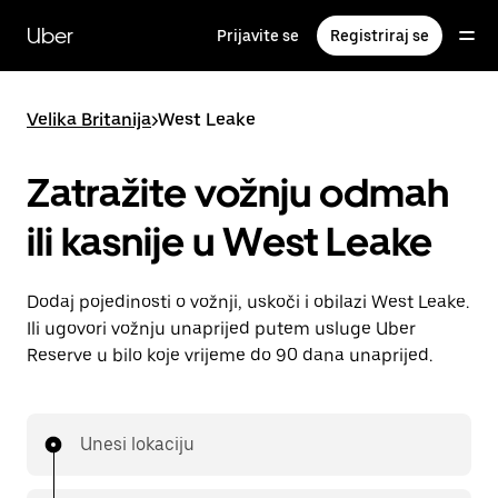
Preskoči
na
Uber
Prijavite se
Registriraj se
glavni
sadržaj
Velika Britanija
>
West Leake
Zatražite vožnju odmah
ili kasnije u West Leake
Dodaj pojedinosti o vožnji, uskoči i obilazi West Leake.
Ili ugovori vožnju unaprijed putem usluge Uber
Reserve u bilo koje vrijeme do 90 dana unaprijed.
Unesi lokaciju