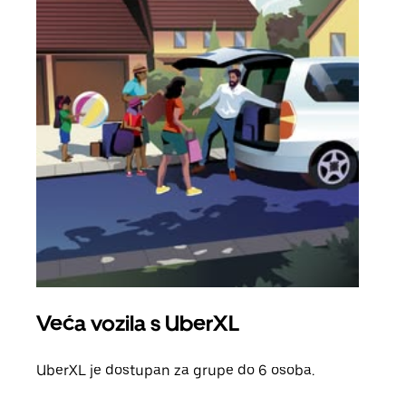
Veća vozila s UberXL
Gr
UberXL je dostupan za grupe do 6 osoba.
Kada 
grup