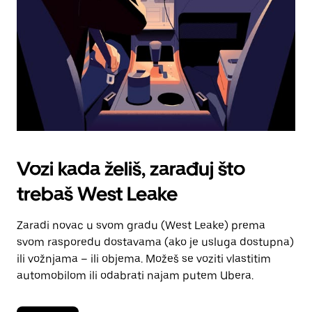
kalendara.
Vozi kada želiš, zarađuj što
trebaš West Leake
Zaradi novac u svom gradu (West Leake) prema
svom rasporedu dostavama (ako je usluga dostupna)
ili vožnjama – ili objema. Možeš se voziti vlastitim
automobilom ili odabrati najam putem Ubera.