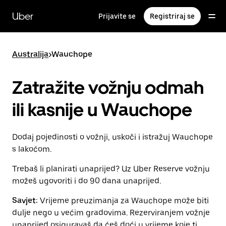
Preskoči
na
Uber
Prijavite se
Registriraj se
glavni
sadržaj
Australija
>
Wauchope
Zatražite vožnju odmah
ili kasnije u Wauchope
Dodaj pojedinosti o vožnji, uskoči i istražuj Wauchope
s lakoćom.
Trebaš li planirati unaprijed? Uz Uber Reserve vožnju
možeš ugovoriti i do 90 dana unaprijed.
Savjet:
Vrijeme preuzimanja za Wauchope može biti
dulje nego u većim gradovima. Rezerviranjem vožnje
unaprijed osiguravaš da ćeš doći u vrijeme koje ti