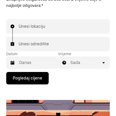
najbolje odgovara.*
Unesi lokaciju
Unesi odredište
Datum
Vrijeme
Sada
Pritisni
Pogledaj cijene
tipku
sa
strelicom
prema
dolje
za
interakciju
s