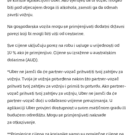
se koriste aplikacijom Uber. Ako vjeruješ da bi vozač mogao
biti pod utjecajem droga ili alkohola, zamoli ga da odmah
završi vožnju.
Na gospodarska vozila mogu se primjenjivati dodatni državni
porezi koji bi mogli biti viši od cestarine.
Sve cijene uključuju porez na robu i usluge u vrijednosti od
10 % ako je primjenjivo. Cijene su izražene u australskim
dolarima (AUD).
*Uber ne jamči da će partner-vozač prihvatiti tvoj zahtjev za
vožnju. Tvoja je vožnja potvrđena nakon što partner-vozač
prihvati tvoj zahtjev za vožnju i primiš tu potvrdu. Ako partner-
vozač prihvati tvoj zahtjev za vožnju, Uber ne jamči da će
partner-vozač doći u odabrano vrijeme preuzimanja. U
aplikaciji Uber provjeri dostupnost u svom matičnom gradu ili
budućem odredištu. Mogu se primjenjivati naknade
za otkazivanje.
**Primjerice cijena za korisnike samo su prosječne cijene na