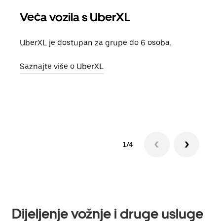
Veća vozila s UberXL
Gr
UberXL je dostupan za grupe do 6 osoba.
Kada 
grup
Saznajte više o UberXL
vlast
Sazn
1/4
Dijeljenje vožnje i druge usluge