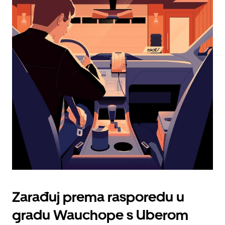
kalendarom
i
odaberi
datum.
Pritisni
tipku
escape
za
zatvaranje
kalendara.
Zarađuj prema rasporedu u
gradu Wauchope s Uberom