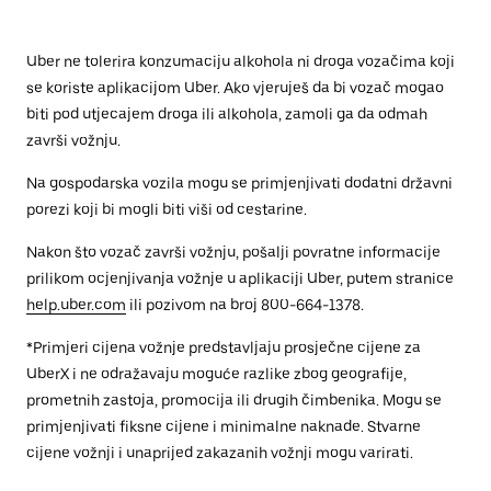
Uber ne tolerira konzumaciju alkohola ni droga vozačima koji
se koriste aplikacijom Uber. Ako vjeruješ da bi vozač mogao
biti pod utjecajem droga ili alkohola, zamoli ga da odmah
završi vožnju.
Na gospodarska vozila mogu se primjenjivati dodatni državni
porezi koji bi mogli biti viši od cestarine.
Nakon što vozač završi vožnju, pošalji povratne informacije
prilikom ocjenjivanja vožnje u aplikaciji Uber, putem stranice
help.uber.com
ili pozivom na broj 800-664-1378.
*Primjeri cijena vožnje predstavljaju prosječne cijene za
UberX i ne odražavaju moguće razlike zbog geografije,
prometnih zastoja, promocija ili drugih čimbenika. Mogu se
primjenjivati fiksne cijene i minimalne naknade. Stvarne
cijene vožnji i unaprijed zakazanih vožnji mogu varirati.