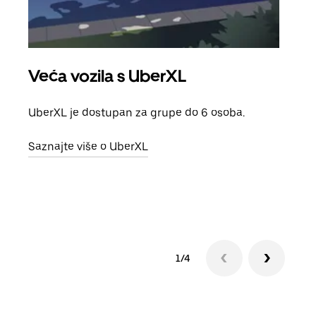
Veća vozila s UberXL
Gr
UberXL je dostupan za grupe do 6 osoba.
Kada 
grup
Saznajte više o UberXL
vlast
Sazn
1/4