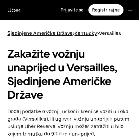
Preskoči
na
Uber
Prijavite se
Registriraj se
glavni
sadržaj
Sjedinjene Američke Države
>
Kentucky
>
Versailles
Zakažite vožnju
unaprijed u Versailles,
Sjedinjene Američke
Države
Dodaj podatke o vožnji, uskoči i kreni se voziti u i oko
grada (Versailles). Ili ugovori vožnju unaprijed putem
usluge Uber Reserve. Vožnju možeš zatražiti u bilo
kojem trenutku do 90 dana unaprijed.