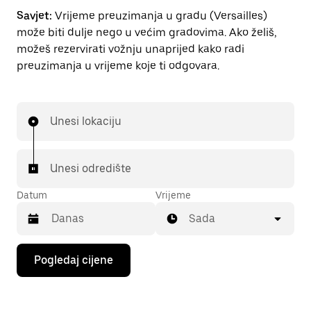
Savjet:
Vrijeme preuzimanja u gradu (Versailles)
može biti dulje nego u većim gradovima. Ako želiš,
možeš rezervirati vožnju unaprijed kako radi
preuzimanja u vrijeme koje ti odgovara.
Unesi lokaciju
Unesi odredište
Datum
Vrijeme
Sada
Pritisni
Pogledaj cijene
tipku
sa
strelicom
prema